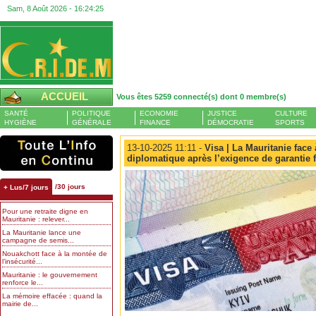
Sam, 8 Août 2026 -
16:24:25
ACCUEIL
Vous êtes 5259 connecté(s) dont 0 membre(s)
SANTÉ
POLITIQUE
ECONOMIE
JUSTICE
CULTURE
HYGIÈNE
GÉNÉRALE
FINANCE
DÉMOCRATIE
SPORTS
13-10-2025 11:11 -
Visa | La Mauritanie face
diplomatique après l’exigence de garantie 
/30 jours
+ Lus/7 jours
Pour une retraite digne en
Mauritanie : relever...
La Mauritanie lance une
campagne de semis...
Nouakchott face à la montée de
l’insécurité...
Mauritanie : le gouvernement
renforce le...
La mémoire effacée : quand la
mairie de...