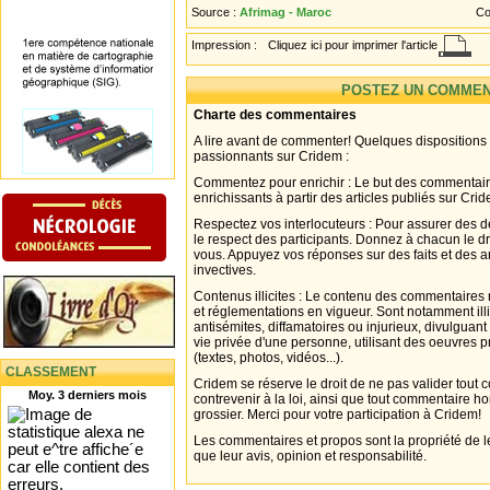
Source :
Afrimag - Maroc
Co
Impression :
Cliquez ici pour imprimer l'article
POSTEZ UN COMMEN
Charte des commentaires
A lire avant de commenter! Quelques dispositions
passionnants sur Cridem :
Commentez pour enrichir : Le but des commentair
enrichissants à partir des articles publiés sur Cri
Respectez vos interlocuteurs : Pour assurer des d
le respect des participants. Donnez à chacun le d
vous. Appuyez vos réponses sur des faits et des 
invectives.
Contenus illicites : Le contenu des commentaires n
et réglementations en vigueur. Sont notamment illi
antisémites, diffamatoires ou injurieux, divulguant
vie privée d'une personne, utilisant des oeuvres p
(textes, photos, vidéos...).
CLASSEMENT
Cridem se réserve le droit de ne pas valider tout
Moy. 3 derniers mois
contrevenir à la loi, ainsi que tout commentaire h
grossier. Merci pour votre participation à Cridem!
Les commentaires et propos sont la propriété de l
que leur avis, opinion et responsabilité.