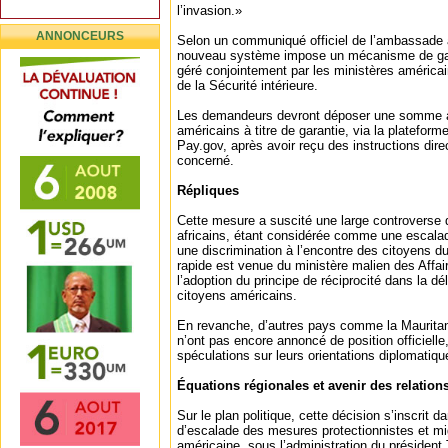
l’invasion.»
ANNONCEURS
Selon un communiqué officiel de l’ambassade 
nouveau système impose un mécanisme de garan
géré conjointement par les ministères américai
de la Sécurité intérieure.
Les demandeurs devront déposer une somme all
américains à titre de garantie, via la plateform
Pay.gov, après avoir reçu des instructions dire
concerné.
Répliques
Cette mesure a suscité une large controverse 
africains, étant considérée comme une escalade
une discrimination à l’encontre des citoyens du
rapide est venue du ministère malien des Affai
l’adoption du principe de réciprocité dans la d
citoyens américains.
En revanche, d’autres pays comme la Mauritan
n’ont pas encore annoncé de position officielle,
spéculations sur leurs orientations diplomatiqu
Équations régionales et avenir des relation
Sur le plan politique, cette décision s’inscrit 
d’escalade des mesures protectionnistes et mig
américaine, sous l’administration du président 