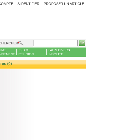
COMPTE
S'IDENTIFIER
PROPOSER UN ARTICLE
CHERCHER
SME
ISLAM
FAITS DIVERS
NNEMENT
RELIGION
INSOLITE
es (0)