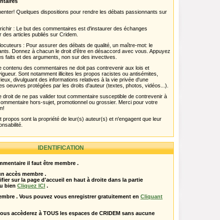
ntaires
menter! Quelques dispositions pour rendre les débats passionnants sur
chir : Le but des commentaires est d'instaurer des échanges
r des articles publiés sur Cridem.
ocuteurs : Pour assurer des débats de qualité, un maître-mot: le
pants. Donnez à chacun le droit d'être en désaccord avec vous. Appuyez
s faits et des arguments, non sur des invectives.
 Le contenu des commentaires ne doit pas contrevenir aux lois et
igueur. Sont notamment illicites les propos racistes ou antisémites,
rieux, divulguant des informations relatives à la vie privée d'une
es oeuvres protégées par les droits d'auteur (textes, photos, vidéos...).
 droit de ne pas valider tout commentaire susceptible de contrevenir à
ut commentaire hors-sujet, promotionnel ou grossier. Merci pour votre
m!
propos sont la propriété de leur(s) auteur(s) et n'engagent que leur
onsabilité.
IDENTIFICATION
mentaire il faut être membre .
 un accès membre .
ifier sur la page d'accueil en haut à droite dans la partie
u bien
Cliquez ICI
.
embre . Vous pouvez vous enregistrer gratuitement en
Cliquant
vous accèderez à TOUS les espaces de CRIDEM sans aucune