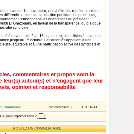
pour le samedi 1er novembre, vise à élire les représentants des
les différents secteurs de la fonction publique. Le processus,
vernement, s’inscrit dans les orientations du président
kh El Ghazouani, en faveur de la transparence, du dialogue
mocratie syndicale.
nt été ouvertes du 2 au 16 septembre, et les listes électorales
xamen jusqu’au 15 octobre. Les autorités appellent à une
use, équitable et à une participation active des syndicats et
icles, commentaires et propos sont la
e leur(s) auteur(s) et n'engagent que leur
avis, opinion et responsabilité
 - Mauritanie
Commentaires :
0
Lus :
6741
 ici pour imprimer l'article
POSTEZ UN COMMENTAIRE