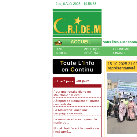
Jeu, 6 Août 2026 -
19:56:34
ACCUEIL
Vous êtes 4287 conn
SANTÉ
POLITIQUE
ECONOMIE
HYGIÈNE
GÉNÉRALE
FINANCE
15-10-2025 21:02
représentativité
/30 jours
+ Lus/7 jours
Pour une retraite digne en
Mauritanie : relever...
Aéroport de Nouakchott : baisse
des tarifs du...
La Mauritanie lance une
campagne de semis...
La mémoire effacée : quand la
mairie de...
Nouakchott face à la montée de
l’insécurité...