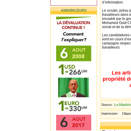
d’information.
ANNONCEURS
Le scrutin, prévu 
travailleurs dans 
encadré par le gou
Mohamed Ould Chei
social et de la dé
Les candidatures o
sont en cours d’e
campagne respectue
travailleurs.
Les art
propriété d
Source :
La Dépêche
Impression :
Cliquez