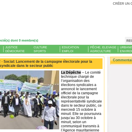
CRÉER UN 
ecté(s) dont 0 membre(s)
RE
JUSTICE
CULTURE
EDUCATION
PÊCHE, ELEVAGE
URBANI
DÉMOCRATIE
SPORTS
EMPLOI
AGRICULTURE
ENVIRO
Commentair
 -
Social: Lancement de la campagne électorale pour la
 syndicale dans le secteur public
La Dépêche
-- Le comité
technique chargé de
l’organisation des
élections syndicales a
annoncé le lancement
officiel de la campagne
électorale pour la
représentativité syndicale
dans le secteur public, ce
mercredi 15 octobre à
minuit. Elle se poursuivra
jusqu’au 30 octobre à
minuit, selon un
communiqué transmis à
l’Agence mauritanienne