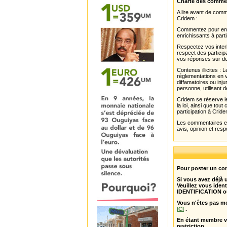
Charte des comme
A lire avant de com
Cridem :
Commentez pour enri
enrichissants à parti
Respectez vos interl
respect des partici
vos réponses sur de
Contenus illicites :
réglementations en v
diffamatoires ou inju
personne, utilisant d
Cridem se réserve le
la loi, ainsi que to
participation à Cride
Les commentaires et 
avis, opinion et resp
Pour poster un com
Si vous avez déjà
Veuillez vous ident
IDENTIFICATION o
Vous n'êtes pas m
ICI
.
En étant membre 
restriction .