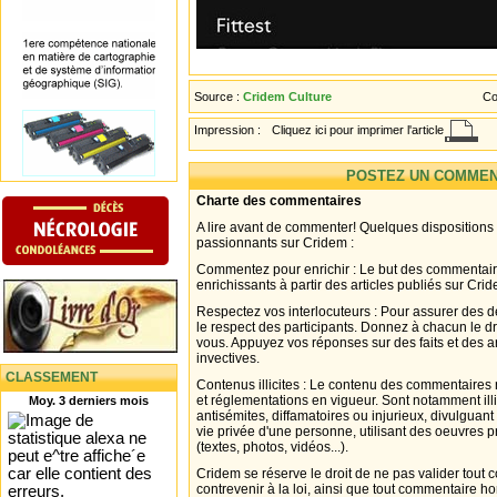
Source :
Cridem Culture
Co
Impression :
Cliquez ici pour imprimer l'article
POSTEZ UN COMMEN
Charte des commentaires
A lire avant de commenter! Quelques dispositions
passionnants sur Cridem :
Commentez pour enrichir : Le but des commentair
enrichissants à partir des articles publiés sur Cri
Respectez vos interlocuteurs : Pour assurer des d
le respect des participants. Donnez à chacun le d
vous. Appuyez vos réponses sur des faits et des 
invectives.
CLASSEMENT
Contenus illicites : Le contenu des commentaires n
et réglementations en vigueur. Sont notamment illi
Moy. 3 derniers mois
antisémites, diffamatoires ou injurieux, divulguant
vie privée d'une personne, utilisant des oeuvres p
(textes, photos, vidéos...).
Cridem se réserve le droit de ne pas valider tout
contrevenir à la loi, ainsi que tout commentaire h