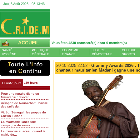
Jeu, 6 Août 2026 -
03:13:44
ACCUEIL
Vous êtes 4830 connecté(s) dont 0 membre(s)
SANTÉ
POLITIQUE
ECONOMIE
JUSTICE
CULTURE
HYGIÈNE
GÉNÉRALE
FINANCE
DÉMOCRATIE
SPORTS
20-10-2025 22:52 -
Grammy Awards 2026 : Th
chanteur mauritanien Madani gagne une n
/30 jours
+ Lus/7 jours
Pour une retraite digne en
Mauritanie : relever...
Aéroport de Nouakchott : baisse
des tarifs du...
Vidéo. Sénégal : les propos de
Cheikh Tidiane...
La Mauritanie lance une
campagne de semis...
La mémoire effacée : quand la
mairie de...