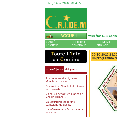
Jeu, 6 Août 2026 -
01:48:54
ACCUEIL
Vous êtes 5515 conn
SANTÉ
POLITIQUE
ECONOMIE
HYGIÈNE
GÉNÉRALE
FINANCE
20-10-2025 23:25
un programme réa
/30 jours
+ Lus/7 jours
Pour une retraite digne en
Mauritanie : relever...
Aéroport de Nouakchott : baisse
des tarifs du...
Vidéo. Sénégal : les propos de
Cheikh Tidiane...
La Mauritanie lance une
campagne de semis...
La mémoire effacée : quand la
mairie de...