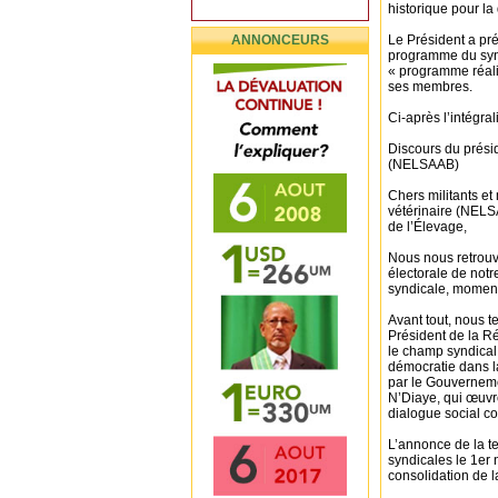
historique pour la
ANNONCEURS
Le Président a pré
programme du synd
« programme réali
ses membres.
Ci-après l’intégral
Discours du prési
(NELSAAB)
Chers militants et
vétérinaire (NELS
de l’Élevage,
Nous nous retrouv
électorale de notr
syndicale, moment
Avant tout, nous 
Président de la R
le champ syndical 
démocratie dans la
par le Gouverneme
N’Diaye, qui œuvre
dialogue social con
L’annonce de la te
syndicales le 1er
consolidation de l