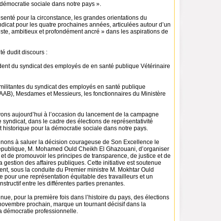
 démocratie sociale dans notre pays ».
senté pour la circonstance, les grandes orientations du
icat pour les quatre prochaines années, articulées autour d’un
ste, ambitieux et profondément ancré » dans les aspirations de
ité dudit discours :
dent du syndicat des employés de en santé publique Vétérinaire
 militantes du syndicat des employés en santé publique
AAB), Mesdames et Messieurs, les fonctionnaires du Ministère
ons aujourd’hui à l’occasion du lancement de la campagne
e syndicat, dans le cadre des élections de représentativité
 historique pour la démocratie sociale dans notre pays.
tenons à saluer la décision courageuse de Son Excellence le
épublique, M. Mohamed Ould Cheikh El Ghazouani, d’organiser
et de promouvoir les principes de transparence, de justice et de
 gestion des affaires publiques. Cette initiative est soutenue
nt, sous la conduite du Premier ministre M. Mokhtar Ould
 pour une représentation équitable des travailleurs et un
structif entre les différentes parties prenantes.
nue, pour la première fois dans l’histoire du pays, des élections
 novembre prochain, marque un tournant décisif dans la
a démocratie professionnelle.