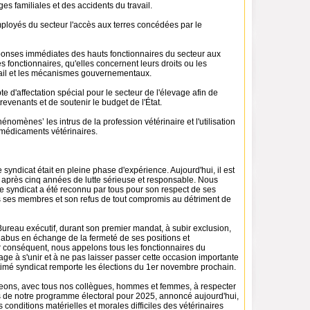
ges familiales et des accidents du travail.
mployés du secteur l'accès aux terres concédées par le
ponses immédiates des hauts fonctionnaires du secteur aux
 fonctionnaires, qu'elles concernent leurs droits ou les
vail et les mécanismes gouvernementaux.
e d'affectation spécial pour le secteur de l'élevage afin de
revenants et de soutenir le budget de l'État.
énomènes’ les intrus de la profession vétérinaire et l'utilisation
médicaments vétérinaires.
e syndicat était en pleine phase d'expérience. Aujourd'hui, il est
é après cinq années de lutte sérieuse et responsable. Nous
e syndicat a été reconnu par tous pour son respect de ses
s ses membres et son refus de tout compromis au détriment de
Bureau exécutif, durant son premier mandat, à subir exclusion,
 abus en échange de la fermeté de ses positions et
conséquent, nous appelons tous les fonctionnaires du
age à s'unir et à ne pas laisser passer cette occasion importante
timé syndicat remporte les élections du 1er novembre prochain.
ons, avec tous nos collègues, hommes et femmes, à respecter
s de notre programme électoral pour 2025, annoncé aujourd'hui,
s conditions matérielles et morales difficiles des vétérinaires