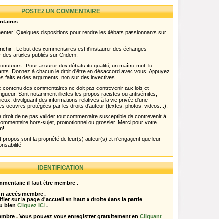
POSTEZ UN COMMENTAIRE
ntaires
menter! Quelques dispositions pour rendre les débats passionnants sur
chir : Le but des commentaires est d'instaurer des échanges
r des articles publiés sur Cridem.
ocuteurs : Pour assurer des débats de qualité, un maître-mot: le
pants. Donnez à chacun le droit d'être en désaccord avec vous. Appuyez
s faits et des arguments, non sur des invectives.
 Le contenu des commentaires ne doit pas contrevenir aux lois et
igueur. Sont notamment illicites les propos racistes ou antisémites,
rieux, divulguant des informations relatives à la vie privée d'une
es oeuvres protégées par les droits d'auteur (textes, photos, vidéos...).
 droit de ne pas valider tout commentaire susceptible de contrevenir à
ut commentaire hors-sujet, promotionnel ou grossier. Merci pour votre
m!
propos sont la propriété de leur(s) auteur(s) et n'engagent que leur
onsabilité.
IDENTIFICATION
mentaire il faut être membre .
 un accès membre .
ifier sur la page d'accueil en haut à droite dans la partie
u bien
Cliquez ICI
.
embre . Vous pouvez vous enregistrer gratuitement en
Cliquant