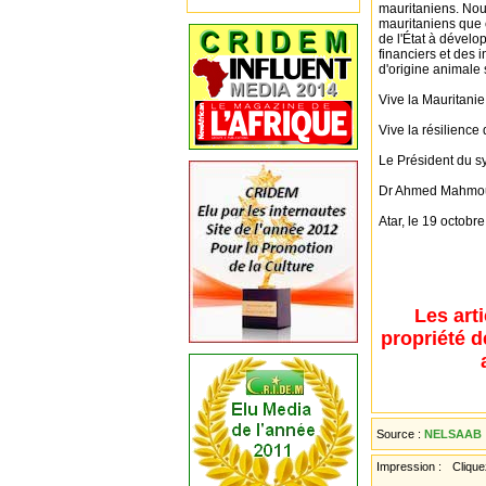
mauritaniens. Nou
mauritaniens que c
de l'État à dévelo
financiers et des 
d'origine animale 
Vive la Mauritanie
Vive la résilience
Le Président du sy
Dr Ahmed Mahmou
Atar, le 19 octobr
Les art
propriété d
Source :
NELSAAB
Impression :
Cliquez