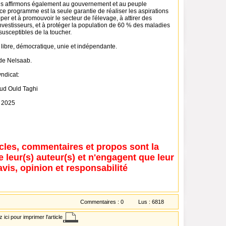
s affirmons également au gouvernement et au peuple
e programme est la seule garantie de réaliser les aspirations
pper et à promouvoir le secteur de ľélevage, à attirer des
investisseurs, et à protéger la population de 60 % des maladies
susceptibles de la toucher.
 libre, démocratique, unie et indépendante.
 de Nelsaab.
ndicat:
d Ould Taghi
e 2025
icles, commentaires et propos sont la
e leur(s) auteur(s) et n'engagent que leur
avis, opinion et responsabilité
Commentaires :
0
Lus :
6818
 ici pour imprimer l'article