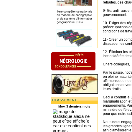
retraites, des char
9- Garantir aux e
gouvernement.
10- Exiger des ré
préoccupations des
conditions de tra
11- Créer un compt
dissuader les cont
12- Éliminer les ph
inconsidérée des 
Chers collègues,
Par le passé, notr
en pleine maturit
affirmons que notr
obligations enver
leurs droits.
Ceci a conduit le 
CLASSEMENT
marginalisation et
engagements. Par 
Moy. 3 derniers mois
ministère de ľélev
pour que notre es
Nous nous engage
les grandes ligne
afin d'améliorer le