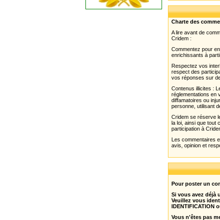
Charte des comme
A lire avant de com
Cridem :
Commentez pour enri
enrichissants à parti
Respectez vos interl
respect des partici
vos réponses sur de
Contenus illicites :
réglementations en v
diffamatoires ou inju
personne, utilisant d
Cridem se réserve le
la loi, ainsi que to
participation à Cride
Les commentaires et 
avis, opinion et resp
Pour poster un com
Si vous avez déjà
Veuillez vous ident
IDENTIFICATION o
Vous n'êtes pas m