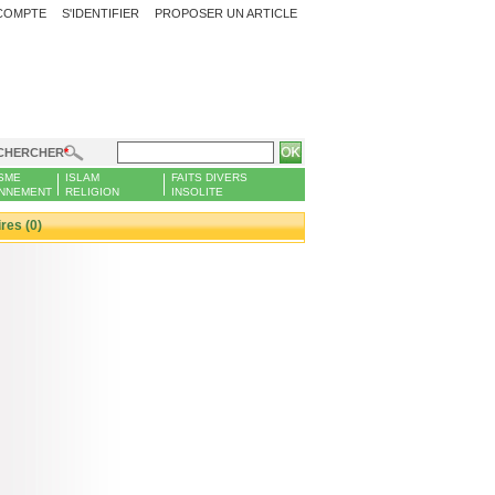
COMPTE
S'IDENTIFIER
PROPOSER UN ARTICLE
CHERCHER
SME
ISLAM
FAITS DIVERS
NNEMENT
RELIGION
INSOLITE
es (0)