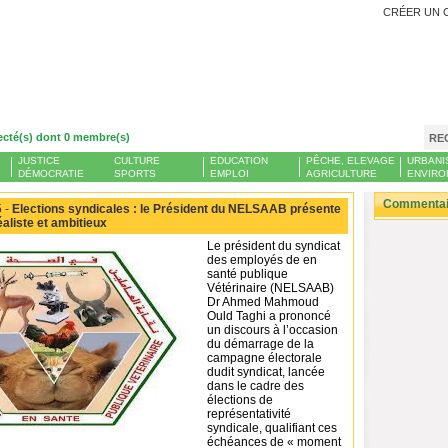
CRÉER UN 
ecté(s) dont 0 membre(s)
RE
JUSTICE
CULTURE
EDUCATION
PÊCHE, ELEVAGE
URBANI
DÉMOCRATIE
SPORTS
EMPLOI
AGRICULTURE
ENVIRO
Commentair
 -
Elections syndicales : le Président du NELSAAB présente
liste et ambitieux
Le président du syndicat
des employés de en
santé publique
Vétérinaire (NELSAAB)
Dr Ahmed Mahmoud
Ould Taghi a prononcé
un discours à l’occasion
du démarrage de la
campagne électorale
dudit syndicat, lancée
dans le cadre des
élections de
représentativité
syndicale, qualifiant ces
échéances de « moment