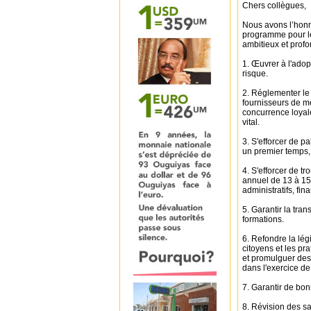
Chers collègues,
Nous avons l’honn
programme pour l
ambitieux et prof
1. Œuvrer à l'adopt
risque.
2. Réglementer le 
fournisseurs de m
concurrence loyale
vital.
3. S'efforcer de p
un premier temps, 
4. S'efforcer de t
annuel de 13 à 15 
administratifs, fin
5. Garantir la tra
formations.
6. Refondre la légis
citoyens et les pr
et promulguer des 
dans l'exercice de
7. Garantir de bon
8. Révision des sa