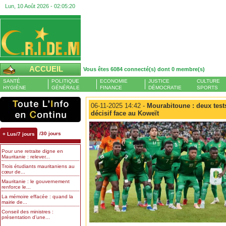
Lun, 10 Août 2026 -
02:05:21
ACCUEIL
Vous êtes 6084 connecté(s) dont 0 membre(s)
SANTÉ
POLITIQUE
ECONOMIE
JUSTICE
CULTURE
HYGIÈNE
GÉNÉRALE
FINANCE
DÉMOCRATIE
SPORTS
06-11-2025 14:42 -
Mourabitoune : deux tests
décisif face au Koweït
/30 jours
+ Lus/7 jours
Pour une retraite digne en
Mauritanie : relever...
Trois étudiants mauritaniens au
cœur de...
Mauritanie : le gouvernement
renforce le...
La mémoire effacée : quand la
mairie de...
Conseil des ministres :
présentation d’une...