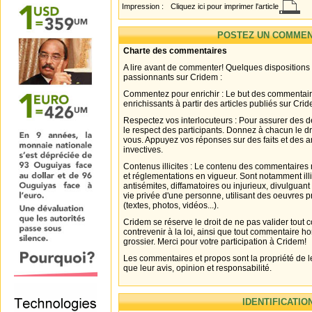
Impression :
Cliquez ici pour imprimer l'article
POSTEZ UN COMMEN
Charte des commentaires
A lire avant de commenter! Quelques dispositions
passionnants sur Cridem :
Commentez pour enrichir : Le but des commentair
enrichissants à partir des articles publiés sur Cri
Respectez vos interlocuteurs : Pour assurer des d
le respect des participants. Donnez à chacun le d
vous. Appuyez vos réponses sur des faits et des 
invectives.
Contenus illicites : Le contenu des commentaires n
et réglementations en vigueur. Sont notamment illi
antisémites, diffamatoires ou injurieux, divulguant
vie privée d'une personne, utilisant des oeuvres p
(textes, photos, vidéos...).
Cridem se réserve le droit de ne pas valider tout
contrevenir à la loi, ainsi que tout commentaire h
grossier. Merci pour votre participation à Cridem!
Les commentaires et propos sont la propriété de l
que leur avis, opinion et responsabilité.
IDENTIFICATIO