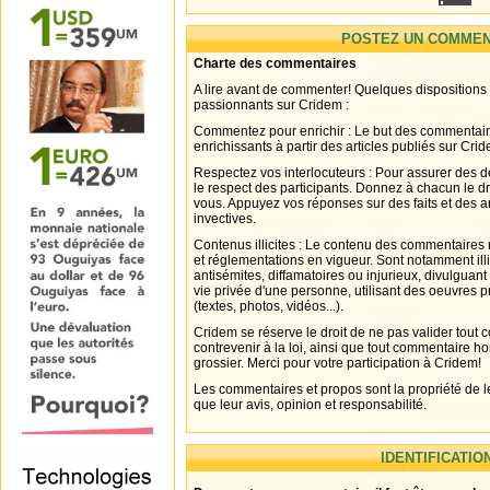
POSTEZ UN COMMEN
Charte des commentaires
A lire avant de commenter! Quelques dispositions
passionnants sur Cridem :
Commentez pour enrichir : Le but des commentair
enrichissants à partir des articles publiés sur Cri
Respectez vos interlocuteurs : Pour assurer des d
le respect des participants. Donnez à chacun le d
vous. Appuyez vos réponses sur des faits et des 
invectives.
Contenus illicites : Le contenu des commentaires n
et réglementations en vigueur. Sont notamment illi
antisémites, diffamatoires ou injurieux, divulguant
vie privée d'une personne, utilisant des oeuvres p
(textes, photos, vidéos...).
Cridem se réserve le droit de ne pas valider tout
contrevenir à la loi, ainsi que tout commentaire h
grossier. Merci pour votre participation à Cridem!
Les commentaires et propos sont la propriété de l
que leur avis, opinion et responsabilité.
IDENTIFICATIO