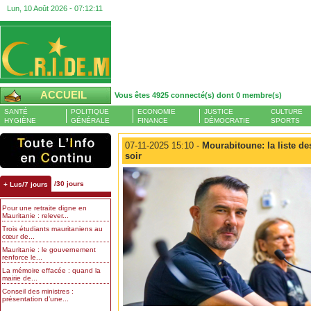
Lun, 10 Août 2026 -
07:12:11
ACCUEIL
Vous êtes 4925 connecté(s) dont 0 membre(s)
SANTÉ
POLITIQUE
ECONOMIE
JUSTICE
CULTURE
HYGIÈNE
GÉNÉRALE
FINANCE
DÉMOCRATIE
SPORTS
07-11-2025 15:10 -
Mourabitoune: la liste de
soir
/30 jours
+ Lus/7 jours
Pour une retraite digne en
Mauritanie : relever...
Trois étudiants mauritaniens au
cœur de...
Mauritanie : le gouvernement
renforce le...
La mémoire effacée : quand la
mairie de...
Conseil des ministres :
présentation d’une...