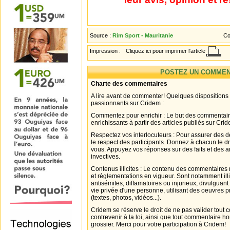
Source :
Rim Sport - Mauritanie
Co
Impression :
Cliquez ici pour imprimer l'article
POSTEZ UN COMMEN
Charte des commentaires
A lire avant de commenter! Quelques dispositions
passionnants sur Cridem :
Commentez pour enrichir : Le but des commentair
enrichissants à partir des articles publiés sur Cri
Respectez vos interlocuteurs : Pour assurer des d
le respect des participants. Donnez à chacun le d
vous. Appuyez vos réponses sur des faits et des 
invectives.
Contenus illicites : Le contenu des commentaires n
et réglementations en vigueur. Sont notamment illi
antisémites, diffamatoires ou injurieux, divulguant
vie privée d'une personne, utilisant des oeuvres p
(textes, photos, vidéos...).
Cridem se réserve le droit de ne pas valider tout
contrevenir à la loi, ainsi que tout commentaire h
grossier. Merci pour votre participation à Cridem!