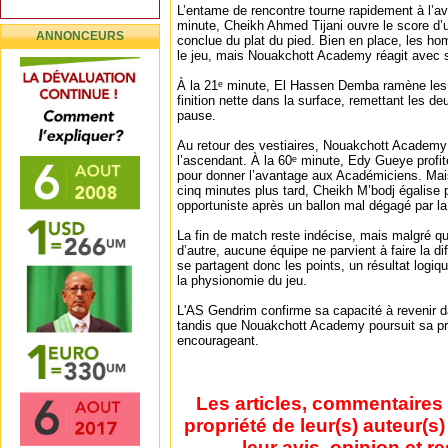
L’entame de rencontre tourne rapidement à l’a
minute, Cheikh Ahmed Tijani ouvre le score d’u
ANNONCEURS
conclue du plat du pied. Bien en place, les h
le jeu, mais Nouakchott Academy réagit avec so
À la 21ᵉ minute, El Hassen Demba ramène les 
finition nette dans la surface, remettant les de
pause.
Au retour des vestiaires, Nouakchott Academy
l’ascendant. À la 60ᵉ minute, Edy Gueye profi
pour donner l’avantage aux Académiciens. Mais 
cinq minutes plus tard, Cheikh M’bodj égalise
opportuniste après un ballon mal dégagé par l
La fin de match reste indécise, mais malgré q
d’autre, aucune équipe ne parvient à faire la d
se partagent donc les points, un résultat logiqu
la physionomie du jeu.
L'AS Gendrim confirme sa capacité à revenir da
tandis que Nouakchott Academy poursuit sa p
encourageant.
Les articles, commentaires 
propriété de leur(s) auteur(s
leur avis, opinion et r