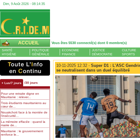
Dim, 9 Août 2026 -
08:14:36
ACCUEIL
Vous êtes 5530 connecté(s) dont 0 membre(s)
SANTÉ
POLITIQUE
ECONOMIE
JUSTICE
CULTURE
HYGIÈNE
GÉNÉRALE
FINANCE
DÉMOCRATIE
SPORTS
10-11-2025 12:32 -
Super D1 : L’ASC Gendri
se neutralisent dans un duel équilibré
/30 jours
+ Lus/7 jours
Pour une retraite digne en
Mauritanie : relever...
Trois étudiants mauritaniens au
cœur de...
Nouakchott face à la montée de
l’insécurité...
La mémoire effacée : quand la
mairie de...
Mauritanie : le gouvernement
renforce le...