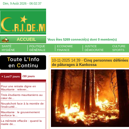
Dim, 9 Août 2026 -
06:02:38
ACCUEIL
Vous êtes 5269 connecté(s) dont 0 membre(s)
SANTÉ
POLITIQUE
ECONOMIE
JUSTICE
CULTURE
HYGIÈNE
GÉNÉRALE
FINANCE
DÉMOCRATIE
SPORTS
10-11-2025 14:39 -
Cinq personnes déférées à
de pâturages à Kankossa
/30 jours
+ Lus/7 jours
Pour une retraite digne en
Mauritanie : relever...
Trois étudiants mauritaniens au
cœur de...
Nouakchott face à la montée de
l’insécurité...
Mauritanie : le gouvernement
renforce le...
La mémoire effacée : quand la
mairie de...