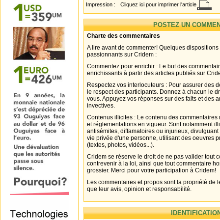
Impression :
Cliquez ici pour imprimer l'article
POSTEZ UN COMMEN
Charte des commentaires
A lire avant de commenter! Quelques dispositions
passionnants sur Cridem :
Commentez pour enrichir : Le but des commentair
enrichissants à partir des articles publiés sur Cri
Respectez vos interlocuteurs : Pour assurer des d
le respect des participants. Donnez à chacun le d
vous. Appuyez vos réponses sur des faits et des 
invectives.
Contenus illicites : Le contenu des commentaires n
et réglementations en vigueur. Sont notamment illi
antisémites, diffamatoires ou injurieux, divulguant
vie privée d'une personne, utilisant des oeuvres p
(textes, photos, vidéos...).
Cridem se réserve le droit de ne pas valider tout
contrevenir à la loi, ainsi que tout commentaire h
grossier. Merci pour votre participation à Cridem!
Les commentaires et propos sont la propriété de l
que leur avis, opinion et responsabilité.
IDENTIFICATIO