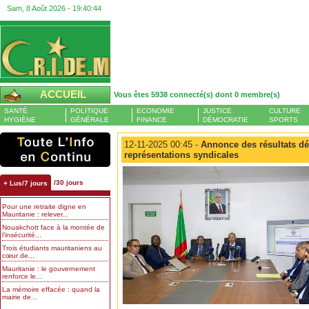
Sam, 8 Août 2026 -
19:40:44
ACCUEIL
Vous êtes 5938 connecté(s) dont 0 membre(s)
SANTÉ
POLITIQUE
ECONOMIE
JUSTICE
CULTURE
HYGIÈNE
GÉNÉRALE
FINANCE
DÉMOCRATIE
SPORTS
12-11-2025 00:45 -
Annonce des résultats déf
représentations syndicales
/30 jours
+ Lus/7 jours
Pour une retraite digne en
Mauritanie : relever...
Nouakchott face à la montée de
l’insécurité...
Trois étudiants mauritaniens au
cœur de...
Mauritanie : le gouvernement
renforce le...
La mémoire effacée : quand la
mairie de...