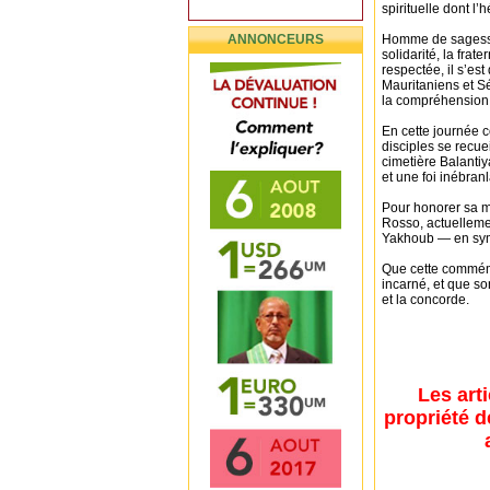
spirituelle dont l
ANNONCEURS
Homme de sagesse,
solidarité, la frat
respectée, il s’es
Mauritaniens et S
la compréhension 
En cette journée 
disciples se recue
cimetière Balantiy
et une foi inébran
Pour honorer sa m
Rosso, actuellem
Yakhoub — en symbo
Que cette commémor
incarné, et que s
et la concorde.
Les art
propriété d