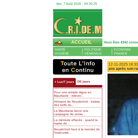
Ven, 7 Août 2026 -
04:30:25
ACCUEIL
Vous êtes 4342 conn
SANTÉ
POLITIQUE
ECONOMIE
HYGIÈNE
GÉNÉRALE
FINANCE
12-11-2025 16:33
ans après son ra
/30 jours
+ Lus/7 jours
Pour une retraite digne en
Mauritanie : relever...
Aéroport de Nouakchott : baisse
des tarifs du...
La Mauritanie lance une
campagne de semis...
La mémoire effacée : quand la
mairie de...
Nouakchott face à la montée de
l’insécurité...