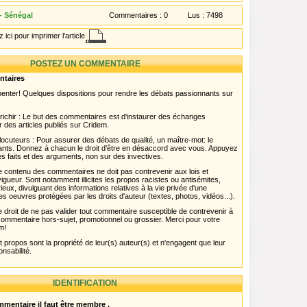
 - Sénégal
Commentaires :
0
Lus :
7498
 ici pour imprimer l'article
POSTEZ UN COMMENTAIRE
ntaires
menter! Quelques dispositions pour rendre les débats passionnants sur
chir : Le but des commentaires est d'instaurer des échanges
r des articles publiés sur Cridem.
ocuteurs : Pour assurer des débats de qualité, un maître-mot: le
pants. Donnez à chacun le droit d'être en désaccord avec vous. Appuyez
s faits et des arguments, non sur des invectives.
 Le contenu des commentaires ne doit pas contrevenir aux lois et
igueur. Sont notamment illicites les propos racistes ou antisémites,
rieux, divulguant des informations relatives à la vie privée d'une
es oeuvres protégées par les droits d'auteur (textes, photos, vidéos...).
 droit de ne pas valider tout commentaire susceptible de contrevenir à
ut commentaire hors-sujet, promotionnel ou grossier. Merci pour votre
m!
propos sont la propriété de leur(s) auteur(s) et n'engagent que leur
onsabilité.
IDENTIFICATION
mentaire il faut être membre .