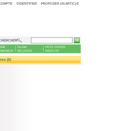
COMPTE
S'IDENTIFIER
PROPOSER UN ARTICLE
CHERCHER
SME
ISLAM
FAITS DIVERS
NNEMENT
RELIGION
INSOLITE
es (0)