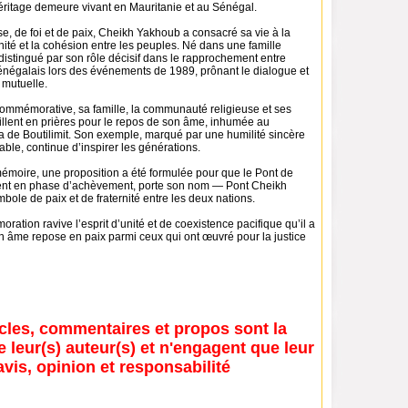
’héritage demeure vivant en Mauritanie et au Sénégal.
 de foi et de paix, Cheikh Yakhoub a consacré sa vie à la
ernité et la cohésion entre les peuples. Né dans une famille
t distingué par son rôle décisif dans le rapprochement entre
énégalais lors des événements de 1989, prônant le dialogue et
mutuelle.
commémorative, sa famille, la communauté religieuse et ses
illent en prières pour le repos de son âme, inhumée au
a de Boutilimit. Son exemple, marqué par une humilité sincère
lable, continue d’inspirer les générations.
émoire, une proposition a été formulée pour que le Pont de
ent en phase d’achèvement, porte son nom — Pont Cheikh
le de paix et de fraternité entre les deux nations.
ation ravive l’esprit d’unité et de coexistence pacifique qu’il a
on âme repose en paix parmi ceux qui ont œuvré pour la justice
icles, commentaires et propos sont la
e leur(s) auteur(s) et n'engagent que leur
avis, opinion et responsabilité