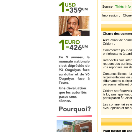
Source :
Thiès Info
Impression :
Cliquez
Charte des comme
A lire avant de com
Cridem :
Commentez pour enri
enrichissants à parti
Respectez vos interl
respect des partici
vos réponses sur de
Contenus illicites :
réglementations en v
diffamatoires ou inju
personne, utilisant d
Cridem se réserve le
la loi, ainsi que to
participation à Cride
Les commentaires et 
avis, opinion et resp
Pour poster un com