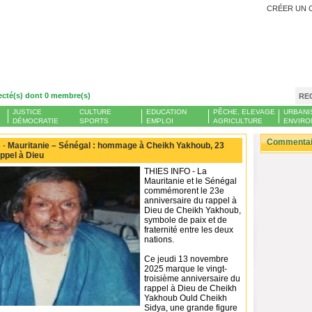
CRÉER UN 
ecté(s) dont 0 membre(s)
RE
JUSTICE
CULTURE
EDUCATION
PÊCHE, ELEVAGE
URBANI
DÉMOCRATIE
SPORTS
EMPLOI
AGRICULTURE
ENVIRO
Commentair
 -
Mauritanie – Sénégal : hommage à Cheikh Yakhoub, 23
ppel à Dieu
THIES INFO - La
Mauritanie et le Sénégal
commémorent le 23e
anniversaire du rappel à
Dieu de Cheikh Yakhoub,
symbole de paix et de
fraternité entre les deux
nations.
Ce jeudi 13 novembre
2025 marque le vingt-
troisième anniversaire du
rappel à Dieu de Cheikh
Yakhoub Ould Cheikh
Sidya, une grande figure