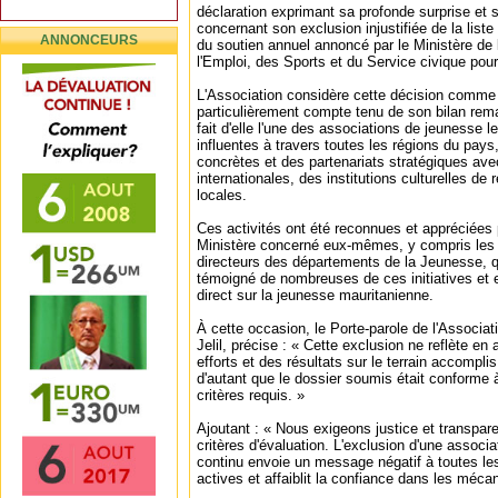
déclaration exprimant sa profonde surprise e
concernant son exclusion injustifiée de la liste
ANNONCEURS
du soutien annuel annoncé par le Ministère de
l'Emploi, des Sports et du Service civique pour
L'Association considère cette décision comme 
particulièrement compte tenu de son bilan rem
fait d'elle l'une des associations de jeunesse l
influentes à travers toutes les régions du pays,
concrètes et des partenariats stratégiques a
internationales, des institutions culturelles de
locales.
Ces activités ont été reconnues et appréciées
Ministère concerné eux-mêmes, y compris les
directeurs des départements de la Jeunesse, q
témoigné de nombreuses de ces initiatives et en
direct sur la jeunesse mauritanienne.
À cette occasion, le Porte-parole de l'Associ
Jelil, précise : « Cette exclusion ne reflète en
efforts et des résultats sur le terrain accompli
d'autant que le dossier soumis était conforme 
critères requis. »
Ajoutant : « Nous exigeons justice et transpar
critères d'évaluation. L'exclusion d'une assoc
continu envoie un message négatif à toutes le
actives et affaiblit la confiance dans les méca