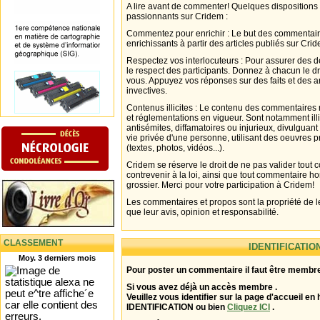
A lire avant de commenter! Quelques dispositions
passionnants sur Cridem :
Commentez pour enrichir : Le but des commentair
enrichissants à partir des articles publiés sur Cri
Respectez vos interlocuteurs : Pour assurer des d
le respect des participants. Donnez à chacun le d
vous. Appuyez vos réponses sur des faits et des 
invectives.
Contenus illicites : Le contenu des commentaires n
et réglementations en vigueur. Sont notamment illi
antisémites, diffamatoires ou injurieux, divulguant
vie privée d'une personne, utilisant des oeuvres p
(textes, photos, vidéos...).
Cridem se réserve le droit de ne pas valider tout
contrevenir à la loi, ainsi que tout commentaire h
grossier. Merci pour votre participation à Cridem!
Les commentaires et propos sont la propriété de l
que leur avis, opinion et responsabilité.
CLASSEMENT
IDENTIFICATIO
Moy. 3 derniers mois
Pour poster un commentaire il faut être membre
Si vous avez déjà un accès membre .
Veuillez vous identifier sur la page d'accueil en 
IDENTIFICATION ou bien
Cliquez ICI
.