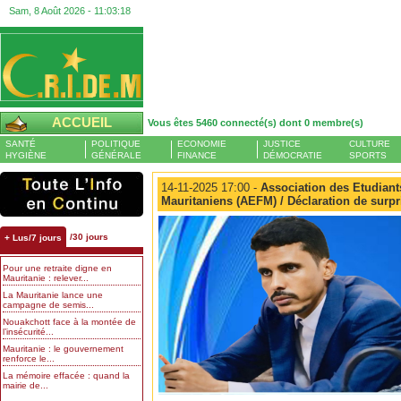
Sam, 8 Août 2026 -
11:03:19
ACCUEIL
Vous êtes 5460 connecté(s) dont 0 membre(s)
SANTÉ
POLITIQUE
ECONOMIE
JUSTICE
CULTURE
HYGIÈNE
GÉNÉRALE
FINANCE
DÉMOCRATIE
SPORTS
14-11-2025 17:00 -
Association des Etudian
Mauritaniens (AEFM) / Déclaration de surp
/30 jours
+ Lus/7 jours
Pour une retraite digne en
Mauritanie : relever...
La Mauritanie lance une
campagne de semis...
Nouakchott face à la montée de
l’insécurité...
Mauritanie : le gouvernement
renforce le...
La mémoire effacée : quand la
mairie de...