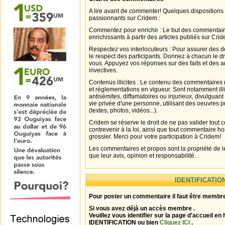
A lire avant de commenter! Quelques dispositions
passionnants sur Cridem :
Commentez pour enrichir : Le but des commentair
enrichissants à partir des articles publiés sur Cri
Respectez vos interlocuteurs : Pour assurer des d
le respect des participants. Donnez à chacun le d
vous. Appuyez vos réponses sur des faits et des 
invectives.
Contenus illicites : Le contenu des commentaires n
et réglementations en vigueur. Sont notamment illi
antisémites, diffamatoires ou injurieux, divulguant
vie privée d'une personne, utilisant des oeuvres p
(textes, photos, vidéos...).
Cridem se réserve le droit de ne pas valider tout
contrevenir à la loi, ainsi que tout commentaire h
grossier. Merci pour votre participation à Cridem!
Les commentaires et propos sont la propriété de l
que leur avis, opinion et responsabilité.
IDENTIFICATIO
Pour poster un commentaire il faut être membre
Si vous avez déjà un accès membre .
Veuillez vous identifier sur la page d'accueil en 
IDENTIFICATION ou bien
Cliquez ICI
.