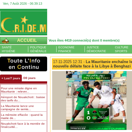
Ven, 7 Août 2026 -
06:39:14
ACCUEIL
Vous êtes 4419 connecté(s) dont 0 membre(s)
SANTÉ
POLITIQUE
ECONOMIE
JUSTICE
CULTURE
HYGIÈNE
GÉNÉRALE
FINANCE
DÉMOCRATIE
SPORTS
17-11-2025 12:31 -
La Mauritanie enchaîne l
nouvelle défaite face à la Libye à Benghazi
/30 jours
+ Lus/7 jours
Pour une retraite digne en
Mauritanie : relever...
Aéroport de Nouakchott : baisse
des tarifs du...
La Mauritanie lance une
campagne de semis...
La mémoire effacée : quand la
mairie de...
Nouakchott face à la montée de
l’insécurité...