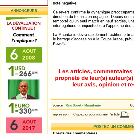
note négative.
ANNONCEURS
Ce revers confirme la dynamique préoccupant
direction du technicien espagnol. Depuis son ar
remporté qu’un seul match en neuf sorties, un
interrogations et inquiétudes à l’approche des
La Mauritanie devra rapidement rectifier le tir 
le barrage d’accession à la Coupe Arabe, prév
Koweït.
Les articles, commentaires 
propriété de leur(s) auteur(s
leur avis, opinion et r
Source :
Rim Sport - Mauritanie
Co
Impression :
Cliquez ici pour imprimer l'article
POSTEZ UN COMMEN
Charte des commentaires