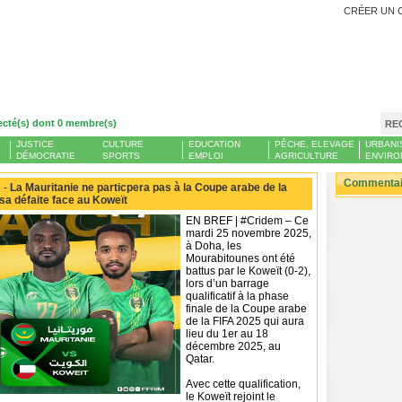
CRÉER UN 
ecté(s) dont 0 membre(s)
RE
JUSTICE
CULTURE
EDUCATION
PÊCHE, ELEVAGE
URBANI
DÉMOCRATIE
SPORTS
EMPLOI
AGRICULTURE
ENVIRO
Commentair
 -
La Mauritanie ne particpera pas à la Coupe arabe de la
sa défaite face au Koweït
EN BREF | #Cridem – Ce
mardi 25 novembre 2025,
à Doha, les
Mourabitounes ont été
battus par le Koweït (0-2),
lors d’un barrage
qualificatif à la phase
finale de la Coupe arabe
de la FIFA 2025 qui aura
lieu du 1er au 18
décembre 2025, au
Qatar.
Avec cette qualification,
le Koweït rejoint le