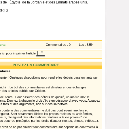
 de l’Égypte, de la Jordanie et des Émirats arabes unis.
ORTS
orts
Commentaires :
0
Lus :
3354
 ici pour imprimer l'article
POSTEZ UN COMMENTAIRE
ntaires
menter! Quelques dispositions pour rendre les débats passionnants sur
chir : Le but des commentaires est d'instaurer des échanges
r des articles publiés sur Cridem.
ocuteurs : Pour assurer des débats de qualité, un maître-mot: le
pants. Donnez à chacun le droit d'être en désaccord avec vous. Appuyez
s faits et des arguments, non sur des invectives.
 Le contenu des commentaires ne doit pas contrevenir aux lois et
igueur. Sont notamment illicites les propos racistes ou antisémites,
rieux, divulguant des informations relatives à la vie privée d'une
es oeuvres protégées par les droits d'auteur (textes, photos, vidéos...).
 droit de ne pas valider tout commentaire susceptible de contrevenir à