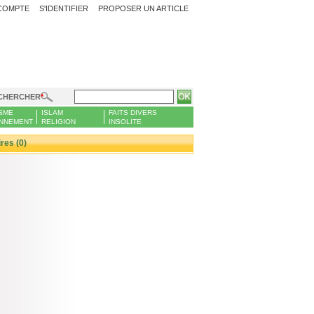
COMPTE
S'IDENTIFIER
PROPOSER UN ARTICLE
CHERCHER
SME
ISLAM
FAITS DIVERS
NNEMENT
RELIGION
INSOLITE
es (0)