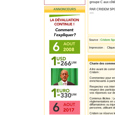
groupe C aux côtés
ANNONCEURS
PAR CRIDEM SP
----
Source :
Cridem Sp
Impression :
Cliquez
Charte des comme
A lire avant de com
Cridem :
Commentez pour enri
enrichissants à parti
Respectez vos interl
respect des partici
vos réponses sur de
Contenus illicites :
réglementations en v
diffamatoires ou inju
personne, utilisant d
Cridem se réserve le