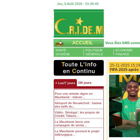
Jeu, 6 Août 2026 -
01:06:50
ACCUEIL
Vous êtes 5465 conn
SANTÉ
POLITIQUE
ECONOMIE
HYGIÈNE
GÉNÉRALE
FINANCE
25-11-2025 15:19
FIFA 2025 après 
/30 jours
+ Lus/7 jours
Pour une retraite digne en
Mauritanie : relever...
Aéroport de Nouakchott : baisse
des tarifs du...
Vidéo. Sénégal : les propos de
Cheikh Tidiane...
La Mauritanie lance une
campagne de semis...
La Mauritanie poursuit le projet
sidérurgique...