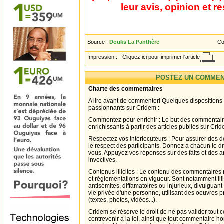
leur avis, opinion et r
Source :
Douks La Panthère
Co
Impression :
Cliquez ici pour imprimer l'article
POSTEZ UN COMMEN
Charte des commentaires
A lire avant de commenter! Quelques dispositions
passionnants sur Cridem :
Commentez pour enrichir : Le but des commentair
enrichissants à partir des articles publiés sur Cri
Respectez vos interlocuteurs : Pour assurer des d
le respect des participants. Donnez à chacun le d
vous. Appuyez vos réponses sur des faits et des 
invectives.
Contenus illicites : Le contenu des commentaires n
et réglementations en vigueur. Sont notamment illi
antisémites, diffamatoires ou injurieux, divulguant
vie privée d'une personne, utilisant des oeuvres p
(textes, photos, vidéos...).
Cridem se réserve le droit de ne pas valider tout
contrevenir à la loi, ainsi que tout commentaire h