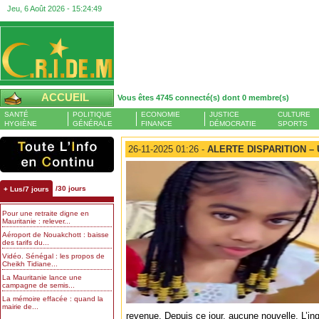
Jeu, 6 Août 2026 -
15:24:50
ACCUEIL
Vous êtes 4745 connecté(s) dont 0 membre(s)
SANTÉ
POLITIQUE
ECONOMIE
JUSTICE
CULTURE
HYGIÈNE
GÉNÉRALE
FINANCE
DÉMOCRATIE
SPORTS
26-11-2025 01:26 -
ALERTE DISPARITION –
/30 jours
+ Lus/7 jours
Pour une retraite digne en
Mauritanie : relever...
Aéroport de Nouakchott : baisse
des tarifs du...
Vidéo. Sénégal : les propos de
Cheikh Tidiane...
La Mauritanie lance une
campagne de semis...
La mémoire effacée : quand la
mairie de...
revenue. Depuis ce jour, aucune nouvelle. L’in