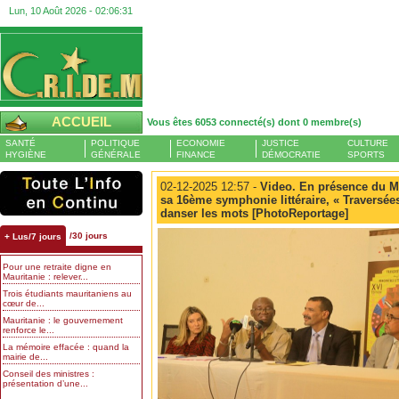
Lun, 10 Août 2026 -
02:06:32
ACCUEIL
Vous êtes 6053 connecté(s) dont 0 membre(s)
SANTÉ
POLITIQUE
ECONOMIE
JUSTICE
CULTURE
HYGIÈNE
GÉNÉRALE
FINANCE
DÉMOCRATIE
SPORTS
02-12-2025 12:57 -
Video. En présence du Min
sa 16ème symphonie littéraire, « Traversées
danser les mots [PhotoReportage]
/30 jours
+ Lus/7 jours
Pour une retraite digne en
Mauritanie : relever...
Trois étudiants mauritaniens au
cœur de...
Mauritanie : le gouvernement
renforce le...
La mémoire effacée : quand la
mairie de...
Conseil des ministres :
présentation d’une...