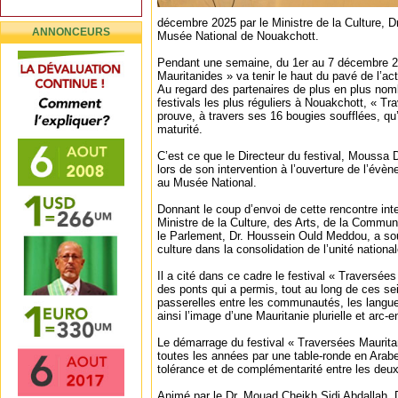
décembre 2025 par le Ministre de la Culture, 
ANNONCEURS
Musée National de Nouakchott.
Pendant une semaine, du 1er au 7 décembre 20
Mauritanides » va tenir le haut du pavé de l’act
Au regard des partenaires de plus en plus nomb
festivals les plus réguliers à Nouakchott, « T
prouve, à travers ses 16 bougies soufflées, qu’e
maturité.
C’est ce que le Directeur du festival, Moussa Di
lors de son intervention à l’ouverture de l’évè
au Musée National.
Donnant le coup d’envoi de cette rencontre inte
Ministre de la Culture, des Arts, de la Commun
le Parlement, Dr. Houssein Ould Meddou, a sou
culture dans la consolidation de l’unité nationa
Il a cité dans ce cadre le festival « Traversé
des ponts qui a permis, tout au long de ces se
passerelles entre les communautés, les langues
ainsi l’image d’une Mauritanie plurielle et arc-en
Le démarrage du festival « Traversées Mauri
toutes les années par une table-ronde en Arabe
tolérance et de complémentarité entre les deu
Animé par le Dr. Mouad Cheikh Sidi Abdallah, Di