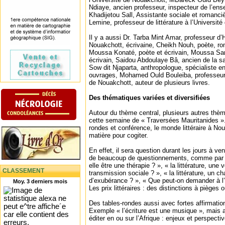
Ndiaye, ancien professeur, inspecteur de l’ens
Khadijetou Sall, Assistante sociale et roman
Lemine, professeur de littérature à l’Université
Il y a aussi Dr. Tarba Mint Amar, professeur d’H
Nouakchott, écrivaine, Cheikh Nouh, poète, rom
Moussa Konaté, poète et écrivain, Moussa Sam
écrivain, Saidou Abdoulaye Bâ, ancien de la s
Sow dit Njaparta, anthropologue, spécialiste e
ouvrages, Mohamed Ould Bouleiba, professeur de
de Nouakchott, auteur de plusieurs livres.
Des thématiques variées et diversifiées
Autour du thème central, plusieurs autres thè
cette semaine de « Traversées Mauritanides »
rondes et conférence, le monde littéraire à No
matière pour cogiter.
En effet, il sera question durant les jours à ve
de beaucoup de questionnements, comme par ex
elle être une thérapie ? », « la littérature, une 
CLASSEMENT
transmission sociale ? », « la littérature, un 
d’exubérance ? », « Que peut-on demander à l’écr
Moy. 3 derniers mois
Les prix littéraires : des distinctions à pièges 
Des tables-rondes aussi avec fortes affirmation
Exemple « l’écriture est une musique », mais a
éditer en ou sur l’Afrique : enjeux et perspecti