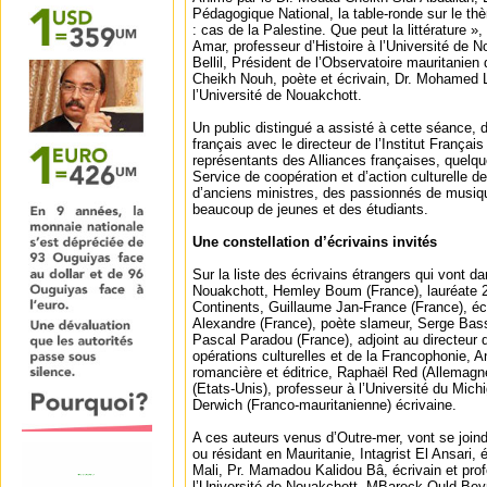
Pédagogique National, la table-ronde sur le th
: cas de la Palestine. Que peut la littérature »
Amar, professeur d’Histoire à l’Université de
Bellil, Président de l’Observatoire mauritanien d
Cheikh Nouh, poète et écrivain, Dr. Mohamed 
l’Université de Nouakchott.
Un public distingué a assisté à cette séance
français avec le directeur de l’Institut Françai
représentants des Alliances françaises, quelqu
Service de coopération et d’action culturelle 
d’anciens ministres, des passionnés de musique
beaucoup de jeunes et des étudiants.
Une constellation d’écrivains invités
Sur la liste des écrivains étrangers qui vont dan
Nouakchott, Hemley Boum (France), lauréate 2
Continents, Guillaume Jan-France (France), éc
Alexandre (France), poète slameur, Serge Bass
Pascal Paradou (France), adjoint au directeur
opérations culturelles et de la Francophonie, 
romancière et éditrice, Raphaël Red (Allemagn
(Etats-Unis), professeur à l’Université du Mich
Derwich (Franco-mauritanienne) écrivaine.
A ces auteurs venus d’Outre-mer, vont se joind
ou résidant en Mauritanie, Intagrist El Ansari, 
Mali, Pr. Mamadou Kalidou Bâ, écrivain et profe
l’Université de Nouakchott, MBareck Ould Bey