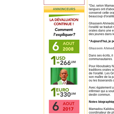
"Oui, selon Mamado
ANNONCEURS
langues ont d'abor
conservé cette oral
beaucoup d'oralité
Ghassem Ahmedou, 
l'oralité se tradui
orales dans une e
des jeunes dans l
“Aujourd'hui, je 
Ghassem Ahmed
Dans ses écrits, i
communautaires.
Pour Aboubakry Nj
traditions orales s
de l'oralité. Les 
son maître de la p
ou les tisserands q
Avec également un
infirmier qui a vou
destin commun.
Notes biographiqu
Mamadou Kalidou B
coordinateur de pl