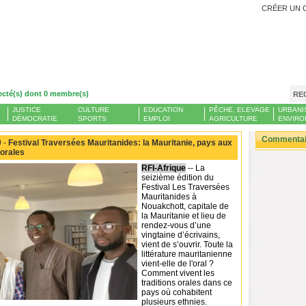
CRÉER UN 
ecté(s) dont 0 membre(s)
RE
JUSTICE
CULTURE
EDUCATION
PÊCHE, ELEVAGE
URBANI
DÉMOCRATIE
SPORTS
EMPLOI
AGRICULTURE
ENVIRO
Commentair
 -
Festival Traversées Mauritanides: la Mauritanie, pays aux
 orales
RFI-Afrique
-- La
seizième édition du
Festival Les Traversées
Mauritanides à
Nouakchott, capitale de
la Mauritanie et lieu de
rendez-vous d’une
vingtaine d’écrivains,
vient de s’ouvrir. Toute la
littérature mauritanienne
vient-elle de l'oral ?
Comment vivent les
traditions orales dans ce
pays où cohabitent
plusieurs ethnies.