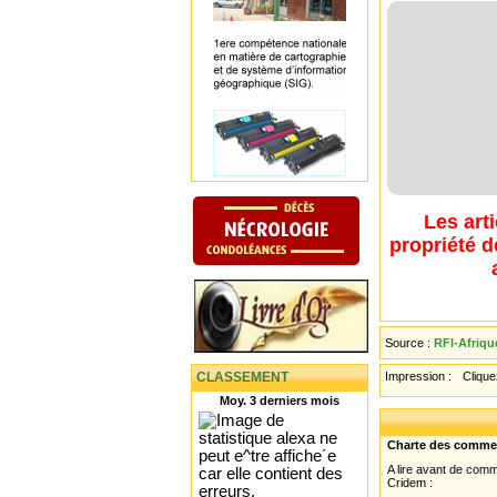
Les art
propriété d
Source :
RFI-Afriqu
CLASSEMENT
Impression :
Cliquez
Moy. 3 derniers mois
Charte des comme
A lire avant de com
Cridem :