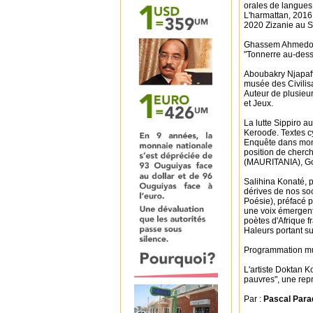
orales de langues 
L'harmattan, 2016,
2020 Zizanie au Sa
Ghassem Ahmedou, 
"Tonnerre au-dess
Aboubakry Njapaft
musée des Civilisa
Auteur de plusieur
et Jeux.
La lutte Sippiro a
Kerooɗe. Textes cy
Enquête dans mon v
position de cherch
(MAURITANIA), Go
Salihina Konaté, p
dérives de nos soc
Poésie), préfacé p
une voix émergent
poètes d'Afrique f
Haleurs portant su
Programmation mu
L'artiste Doktan K
pauvres", une repr
Par :
Pascal Para