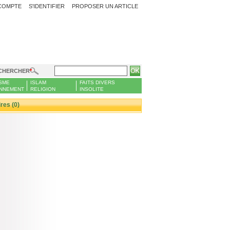
COMPTE
S'IDENTIFIER
PROPOSER UN ARTICLE
CHERCHER
SME
ISLAM
FAITS DIVERS
NNEMENT
RELIGION
INSOLITE
es (0)