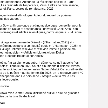
mauritaniennes. Auteur de La résistance pacifique, Paris,
 Les remparts de l'espérance, Paris, Lettres de renaissance,
hel, Paris, Lettres de renaissance, 2025.
écrivain et ethnologue. Auteur du recueil de poèmes
us des vagues".
a Sow, anthropologue et ethnomusicologue, conseiller pour le
tions de Dakar et enseignant à l’université Cheik Anta Diop.
s ouvrages et articles scientifiques, parmi lesquels : « Musique
u village mauritanien de Djéwol » (L’Harmattan, 2021) et «
négétiques dans la spiritualité peule » (L’Harmattan, 2025). «
illage. Intimité réflexive et réflexion intime à partir de ma
eur et musicien » (Article en Ligne). Album Doktan
ng-Records Belgique sur Spotify.
oète. Par sa plume engagée, il dénonce ce qu'il appelle "les
iétés". Il publie en 2022 Souffle d'humanité (Éditions Orizons,
ar le sociologue franco-iranien Nader Vahabi. Ce recueil révèle
e de la poésie mauritanienne. En 2025, on le retrouve parmi 40
rancophone dans le hors-série « Afrique » de la revue Les
r l'éco-poésie.
sicale :
otawa avec le titre Gawlo Miskinébé qui veut dire "le griot des
ise de l'artiste Baaba Maal.
dou