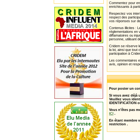
Commentez pour enri
enrichissants à parti
Respectez vos interl
respect des partici
vos réponses sur de
Contenus illicites :
réglementations en v
diffamatoires ou inju
personne, utilisant d
Cridem se réserve le
la loi, ainsi que to
participation à Cride
Les commentaires et 
avis, opinion et resp
Pour poster un com
Si vous avez déjà
Veuillez vous ident
IDENTIFICATION o
Vous n'êtes pas m
ICI
.
En étant membre 
restriction .