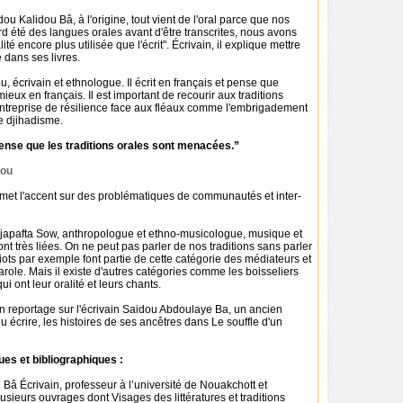
u Kalidou Bâ, à l'origine, tout vient de l'oral parce que nos
d été des langues orales avant d'être transcrites, nous avons
ité encore plus utilisée que l'écrit". Écrivain, il explique mettre
 dans ses livres.
écrivain et ethnologue. Il écrit en français et pense que
t mieux en français. Il est important de recourir aux traditions
ntreprise de résilience face aux fléaux comme l'embrigadement
e djihadisme.
pense que les traditions orales sont menacées.”
ou
l met l'accent sur des problématiques de communautés et inter-
apafta Sow, anthropologue et ethno-musicologue, musique et
ont très liées. On ne peut pas parler de nos traditions sans parler
Griots par exemple font partie de cette catégorie des médiateurs et
arole. Mais il existe d'autres catégories comme les boisseliers
ui ont leur oralité et leurs chants.
 reportage sur l'écrivain Saidou Abdoulaye Ba, un ancien
lu écrire, les histoires de ses ancêtres dans Le souffle d'un
es et bibliographiques :
â Écrivain, professeur à l’université de Nouakchott et
usieurs ouvrages dont Visages des littératures et traditions