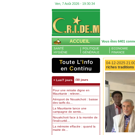
Ven, 7 Août 2026 -
19:30:34
ACCUEIL
Vous êtes 6401 conn
SANTÉ
POLITIQUE
ECONOMIE
HYGIÈNE
GÉNÉRALE
FINANCE
04-12-2025 21:00
riches traditions
/30 jours
+ Lus/7 jours
Pour une retraite digne en
Mauritanie : relever...
Aéroport de Nouakchott : baisse
des tarifs du...
La Mauritanie lance une
campagne de semis...
Nouakchott face à la montée de
l’insécurité...
La mémoire effacée : quand la
mairie de...