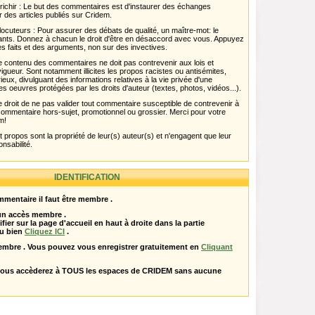
chir : Le but des commentaires est d'instaurer des échanges
r des articles publiés sur Cridem.
ocuteurs : Pour assurer des débats de qualité, un maître-mot: le
pants. Donnez à chacun le droit d'être en désaccord avec vous. Appuyez
s faits et des arguments, non sur des invectives.
 Le contenu des commentaires ne doit pas contrevenir aux lois et
igueur. Sont notamment illicites les propos racistes ou antisémites,
rieux, divulguant des informations relatives à la vie privée d'une
es oeuvres protégées par les droits d'auteur (textes, photos, vidéos...).
 droit de ne pas valider tout commentaire susceptible de contrevenir à
ut commentaire hors-sujet, promotionnel ou grossier. Merci pour votre
m!
propos sont la propriété de leur(s) auteur(s) et n'engagent que leur
onsabilité.
IDENTIFICATION
mentaire il faut être membre .
 un accès membre .
ifier sur la page d'accueil en haut à droite dans la partie
u bien
Cliquez ICI
.
embre . Vous pouvez vous enregistrer gratuitement en
Cliquant
vous accèderez à TOUS les espaces de CRIDEM sans aucune