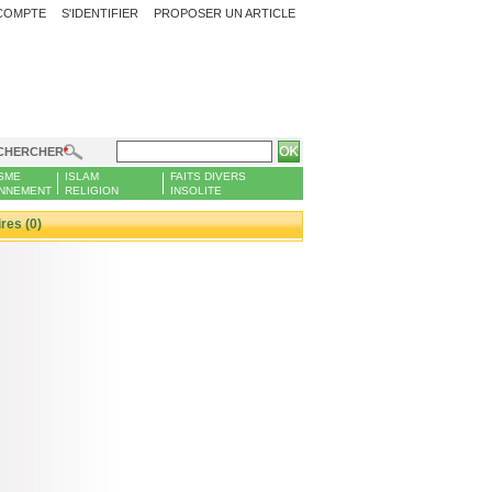
COMPTE
S'IDENTIFIER
PROPOSER UN ARTICLE
CHERCHER
SME
ISLAM
FAITS DIVERS
NNEMENT
RELIGION
INSOLITE
es (0)