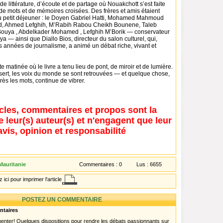
e littérature, d’écoute et de partage où Nouakchott s’est faite
 de mots et de mémoires croisées. Des frères et amis étaient
u petit déjeuner : le Doyen Gabriel Hatti, Mohamed Mahmoud
ud, Ahmed Lefghih, M’Rabih Rabou Cheikh Bounene, Taleb
uya , Abdelkader Mohamed , Lefghih M’Borik — conservateur
 — ainsi que Diallo Bios, directeur du salon culturel, qui,
s années de journalisme, a animé un débat riche, vivant et
e matinée où le livre a tenu lieu de pont, de miroir et de lumière.
sert, les voix du monde se sont retrouvées — et quelque chose,
rès les mots, continue de vibrer.
icles, commentaires et propos sont la
e leur(s) auteur(s) et n'engagent que leur
avis, opinion et responsabilité
Mauritanie
Commentaires :
0
Lus :
6655
 ici pour imprimer l'article
POSTEZ UN COMMENTAIRE
ntaires
menter! Quelques dispositions pour rendre les débats passionnants sur