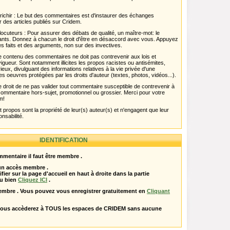
chir : Le but des commentaires est d'instaurer des échanges
r des articles publiés sur Cridem.
ocuteurs : Pour assurer des débats de qualité, un maître-mot: le
pants. Donnez à chacun le droit d'être en désaccord avec vous. Appuyez
s faits et des arguments, non sur des invectives.
 Le contenu des commentaires ne doit pas contrevenir aux lois et
igueur. Sont notamment illicites les propos racistes ou antisémites,
rieux, divulguant des informations relatives à la vie privée d'une
es oeuvres protégées par les droits d'auteur (textes, photos, vidéos...).
 droit de ne pas valider tout commentaire susceptible de contrevenir à
ut commentaire hors-sujet, promotionnel ou grossier. Merci pour votre
m!
propos sont la propriété de leur(s) auteur(s) et n'engagent que leur
onsabilité.
IDENTIFICATION
mentaire il faut être membre .
 un accès membre .
ifier sur la page d'accueil en haut à droite dans la partie
u bien
Cliquez ICI
.
embre . Vous pouvez vous enregistrer gratuitement en
Cliquant
vous accèderez à TOUS les espaces de CRIDEM sans aucune