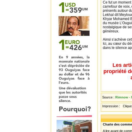
Ce fut un moment d
carrefour de voix,
présents autour d
Lekhal dit Meylo
Khyar Mohamed Bo
du musée L’Ouguiya
nostalgique de se
généreux.
Ainsi s’achève cett
Ici, au cœur du dé
dans le silence ap
Les art
propriété d
Source :
Rimnow - 
Impression :
Cliquez
Charte des comme
A lire avant de com