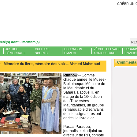
CRÉER UN 
ecté(s) dont 0 membre(s)
RE
JUSTICE
CULTURE
EDUCATION
PÊCHE, ELEVAGE
URBANI
DÉMOCRATIE
SPORTS
EMPLOI
AGRICULTURE
ENVIRO
Commentair
 -
Mémoire du livre, mémoire des voix... Ahmed Mahmoud
Rimnow
-- Comme
chaque année, le Musée-
Bibliothèque Mémoire de
la Mauritanie et du
Sahara a accueilli, en
marge de la 16ᵉ édition
des Traversées
Mauritanides, un groupe
remarquable d’écrivains
dont les signatures ont
enrichi le livre d’or.
Pascal Paradou,
journaliste et adjoint au
directeur de RFI, compte