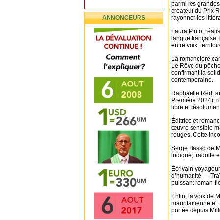
parmi les grandes
créateur du Prix RF
ANNONCEURS
rayonner les litté
Laura Pinto, réali
langue française, l
entre voix, territoi
La romancière ca
Le Rêve du pêcheur,
confirmant la soli
contemporaine.
Raphaëlle Red, au
Première 2024), ro
libre et résolumen
Éditrice et romanc
œuvre sensible mar
rouges, Cette inc
Serge Basso de Ma
ludique, traduite 
Écrivain-voyageur
d’humanité — Traî
puissant roman-fle
Enfin, la voix de 
mauritanienne et f
portée depuis Mille