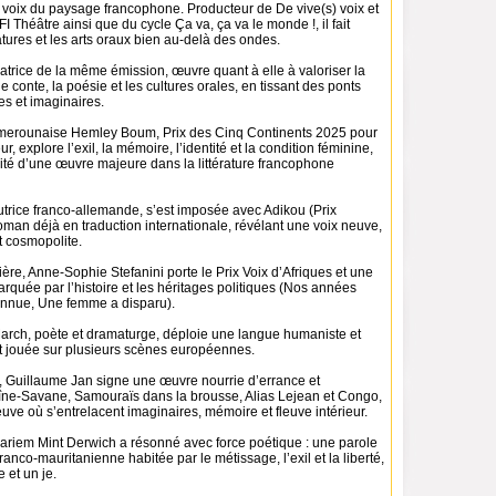
 voix du paysage francophone. Producteur de De vive(s) voix et
I Théâtre ainsi que du cycle Ça va, ça va le monde !, il fait
ratures et les arts oraux bien au-delà des ondes.
satrice de la même émission, œuvre quant à elle à valoriser la
e conte, la poésie et les cultures orales, en tissant des ponts
res et imaginaires.
merounaise Hemley Boum, Prix des Cinq Continents 2025 pour
 explore l’exil, la mémoire, l’identité et la condition féminine,
dité d’une œuvre majeure dans la littérature francophone
trice franco-allemande, s’est imposée avec Adikou (Prix
man déjà en traduction internationale, révélant une voix neuve,
t cosmopolite.
ière, Anne-Sophie Stefanini porte le Prix Voix d’Afriques et une
quée par l’histoire et les héritages politiques (Nos années
onnue, Une femme a disparu).
rch, poète et dramaturge, déploie une langue humaniste et
et jouée sur plusieurs scènes européennes.
, Guillaume Jan signe une œuvre nourrie d’errance et
ne-Savane, Samouraïs dans la brousse, Alias Lejean et Congo,
uve où s’entrelacent imaginaires, mémoire et fleuve intérieur.
Mariem Mint Derwich a résonné avec force poétique : une parole
ranco-mauritanienne habitée par le métissage, l’exil et la liberté,
 et un je.