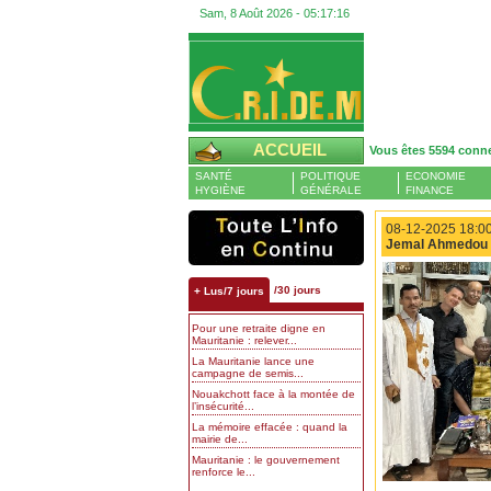
Sam, 8 Août 2026 -
05:17:17
ACCUEIL
Vous êtes 5594 conn
SANTÉ
POLITIQUE
ECONOMIE
HYGIÈNE
GÉNÉRALE
FINANCE
08-12-2025 18:00
Jemal Ahmedou
/30 jours
+ Lus/7 jours
Pour une retraite digne en
Mauritanie : relever...
La Mauritanie lance une
campagne de semis...
Nouakchott face à la montée de
l’insécurité...
La mémoire effacée : quand la
mairie de...
Mauritanie : le gouvernement
renforce le...