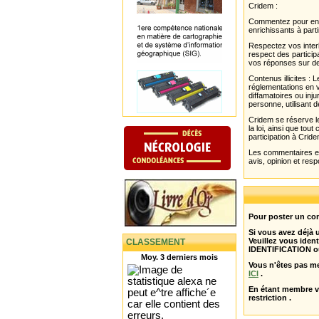
Cridem :
Commentez pour enri
enrichissants à parti
Respectez vos interl
respect des partici
vos réponses sur de
Contenus illicites :
réglementations en v
diffamatoires ou inju
personne, utilisant d
Cridem se réserve le
la loi, ainsi que to
participation à Cride
Les commentaires et 
avis, opinion et resp
Pour poster un com
Si vous avez déjà
Veuillez vous ident
CLASSEMENT
IDENTIFICATION o
Moy. 3 derniers mois
Vous n'êtes pas m
ICI
.
En étant membre 
restriction .