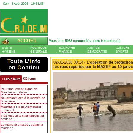
Sam, 8 Août 2026 -
19:38:09
ACCUEIL
Vous êtes 5988 connecté(s) dont 0 membre(s)
SANTÉ
POLITIQUE
ECONOMIE
JUSTICE
CULTURE
HYGIÈNE
GÉNÉRALE
FINANCE
DÉMOCRATIE
SPORTS
02-01-2026 00:14 -
L’opération de protection
les rues reportée par le MASEF au 15 janvi
/30 jours
+ Lus/7 jours
Pour une retraite digne en
Mauritanie : relever...
Nouakchott face à la montée de
l’insécurité...
Mauritanie : le gouvernement
renforce le...
Trois étudiants mauritaniens au
cœur de...
La mémoire effacée : quand la
mairie de...