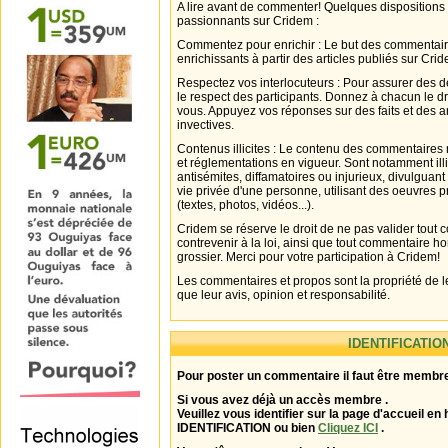
A lire avant de commenter! Quelques dispositions
passionnants sur Cridem :
Commentez pour enrichir : Le but des commentair
enrichissants à partir des articles publiés sur Cri
Respectez vos interlocuteurs : Pour assurer des d
le respect des participants. Donnez à chacun le d
vous. Appuyez vos réponses sur des faits et des 
invectives.
Contenus illicites : Le contenu des commentaires n
et réglementations en vigueur. Sont notamment illi
antisémites, diffamatoires ou injurieux, divulguant
vie privée d'une personne, utilisant des oeuvres p
(textes, photos, vidéos...).
Cridem se réserve le droit de ne pas valider tout
contrevenir à la loi, ainsi que tout commentaire h
grossier. Merci pour votre participation à Cridem!
Les commentaires et propos sont la propriété de l
que leur avis, opinion et responsabilité.
IDENTIFICATIO
Pour poster un commentaire il faut être membre
Si vous avez déjà un accès membre .
Veuillez vous identifier sur la page d'accueil en 
IDENTIFICATION ou bien
Cliquez ICI
.