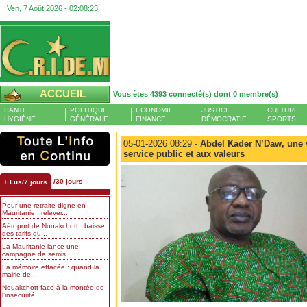
Ven, 7 Août 2026 -
02:08:23
ACCUEIL
Vous êtes 4393 connecté(s) dont 0 membre(s)
SANTÉ
POLITIQUE
ECONOMIE
JUSTICE
CULTURE
HYGIÈNE
GÉNÉRALE
FINANCE
DÉMOCRATIE
SPORTS
05-01-2026 08:29 -
Abdel Kader N’Daw, une v
service public et aux valeurs
/30 jours
+ Lus/7 jours
Pour une retraite digne en
Mauritanie : relever...
Aéroport de Nouakchott : baisse
des tarifs du...
La Mauritanie lance une
campagne de semis...
La mémoire effacée : quand la
mairie de...
Nouakchott face à la montée de
l’insécurité...