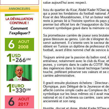
salue aujourd’hui avec respect.
ANNONCEURS
Issu du quartier du Ksar, Abdel Kader N’Daw ap
qui a posé les fondations du football national.
Ksar et des Mourabitounes, il fut un buteur re
reste à jamais lié à l’histoire sportive du pays p
premier but officiel lors de l’inauguration du 
moment symbolique gravé dans la mémoire col
Sa prometteuse carrière de joueur sera brutal
grave blessure au genou. Loin de s’éloigner du s
servir autrement. Il s’oriente vers le secteur 
obtient en Tunisie un diplôme de professeur d’
football, avant d’être nommé chef de service à 
Toujours animé par la passion du ballon rond,
entraîneur, notamment avec le club du Ksar, e
jeunes, y compris dans le cadre du COTIF. Mais
des ingérences dans le travail technique l’amè
touche, préférant préserver ses valeurs et se 
carrière administrative.
Il gravit ensuite plusieurs échelons : Directeu
Olympique, puis Délégué de la Jeunesse et des
affecté comme simple cadre au Complexe du 
symbolique sur les lieux mêmes où il avait marq
national et où il achèvera sa carrière, sans am
ancienneté et son rang.
Humble, discret et digne, Abdel Kader N’Daw es