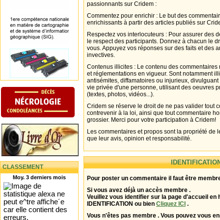
passionnants sur Cridem :
Commentez pour enrichir : Le but des commentair
enrichissants à partir des articles publiés sur Cri
Respectez vos interlocuteurs : Pour assurer des d
le respect des participants. Donnez à chacun le d
vous. Appuyez vos réponses sur des faits et des 
invectives.
Contenus illicites : Le contenu des commentaires n
et réglementations en vigueur. Sont notamment illi
antisémites, diffamatoires ou injurieux, divulguant
vie privée d'une personne, utilisant des oeuvres p
(textes, photos, vidéos...).
Cridem se réserve le droit de ne pas valider tout
contrevenir à la loi, ainsi que tout commentaire h
grossier. Merci pour votre participation à Cridem!
Les commentaires et propos sont la propriété de l
que leur avis, opinion et responsabilité.
IDENTIFICATIO
CLASSEMENT
Moy. 3 derniers mois
Pour poster un commentaire il faut être membre
Si vous avez déjà un accès membre .
Veuillez vous identifier sur la page d'accueil en 
IDENTIFICATION ou bien
Cliquez ICI
.
Vous n'êtes pas membre . Vous pouvez vous enr