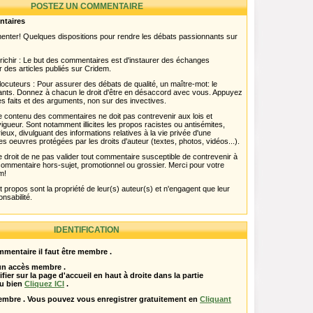
POSTEZ UN COMMENTAIRE
ntaires
menter! Quelques dispositions pour rendre les débats passionnants sur
chir : Le but des commentaires est d'instaurer des échanges
r des articles publiés sur Cridem.
ocuteurs : Pour assurer des débats de qualité, un maître-mot: le
pants. Donnez à chacun le droit d'être en désaccord avec vous. Appuyez
s faits et des arguments, non sur des invectives.
 Le contenu des commentaires ne doit pas contrevenir aux lois et
igueur. Sont notamment illicites les propos racistes ou antisémites,
rieux, divulguant des informations relatives à la vie privée d'une
es oeuvres protégées par les droits d'auteur (textes, photos, vidéos...).
 droit de ne pas valider tout commentaire susceptible de contrevenir à
ut commentaire hors-sujet, promotionnel ou grossier. Merci pour votre
m!
propos sont la propriété de leur(s) auteur(s) et n'engagent que leur
onsabilité.
IDENTIFICATION
mentaire il faut être membre .
 un accès membre .
ifier sur la page d'accueil en haut à droite dans la partie
u bien
Cliquez ICI
.
embre . Vous pouvez vous enregistrer gratuitement en
Cliquant