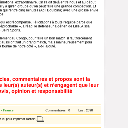
otions, extraordinaire. On l'a dit déjà entre nous et au début
 il y a qu'en groupe qu'on peut faire une grande compétition. Et
un qui rentre cinq minutes (Adil Boulbina) avec une grosse envie
nce.
 qui est récompensé. Félicitations à toute l'équipe parce que
 irréprochable », a réagi le défenseur algérien de Lille, Aïssa
 BeIN Sports.
alement au Congo, pour faire un bon match, il faut forcément
 aussi ont fait un grand match, mais malheureusement pour
 tourne de notre côté », a-t-il ajouté.
icles, commentaires et propos sont la
e leur(s) auteur(s) et n'engagent que leur
avis, opinion et responsabilité
n - France
Commentaires :
0
Lus :
2398
 ici pour imprimer l'article