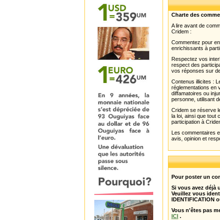
Charte des comme
A lire avant de com
Cridem :
Commentez pour enri
enrichissants à parti
Respectez vos interl
respect des partici
vos réponses sur de
Contenus illicites :
réglementations en v
diffamatoires ou inju
personne, utilisant d
Cridem se réserve le
la loi, ainsi que to
participation à Cride
Les commentaires et 
avis, opinion et resp
Pour poster un com
Si vous avez déjà
Veuillez vous ident
IDENTIFICATION o
Vous n'êtes pas m
ICI
.