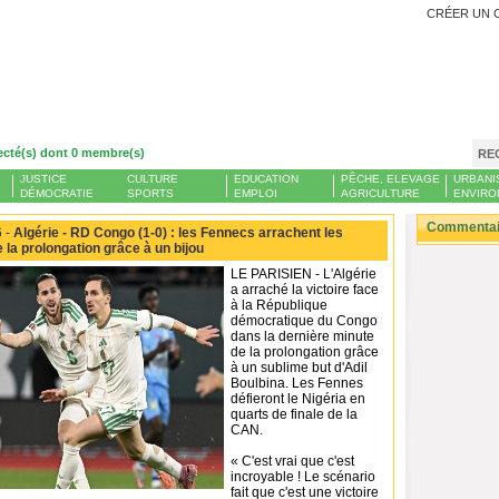
CRÉER UN 
ecté(s) dont 0 membre(s)
RE
JUSTICE
CULTURE
EDUCATION
PÊCHE, ELEVAGE
URBANI
DÉMOCRATIE
SPORTS
EMPLOI
AGRICULTURE
ENVIRO
Commentair
 -
Algérie - RD Congo (1-0) : les Fennecs arrachent les
 la prolongation grâce à un bijou
LE PARISIEN - L'Algérie
a arraché la victoire face
à la République
démocratique du Congo
dans la dernière minute
de la prolongation grâce
à un sublime but d'Adil
Boulbina. Les Fennes
défieront le Nigéria en
quarts de finale de la
CAN.
« C'est vrai que c'est
incroyable ! Le scénario
fait que c'est une victoire