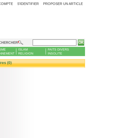
COMPTE
S'IDENTIFIER
PROPOSER UN ARTICLE
CHERCHER
SME
ISLAM
FAITS DIVERS
NNEMENT
RELIGION
INSOLITE
es (0)