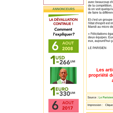
avec beaucoup d'ém
de la compétition,
ANNONCEURS
là on voit quelqu'
de faire la différe
Et c'est un groupe
l'état d'esprit est
Mandi au micro de
« Félicitations ég
deux équipes. Eux
eux, aujourd'hui ça
LE PARISIEN
Les art
propriété d
Source :
Le Parisie
Impression :
Cliquez