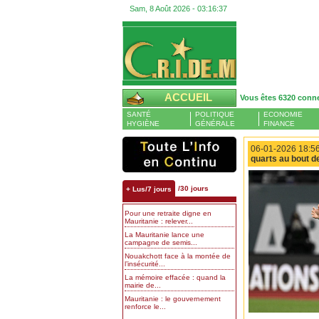
Sam, 8 Août 2026 -
03:16:38
ACCUEIL
Vous êtes 6320 conn
SANTÉ
POLITIQUE
ECONOMIE
HYGIÈNE
GÉNÉRALE
FINANCE
06-01-2026 18:56
quarts au bout de
/30 jours
+ Lus/7 jours
Pour une retraite digne en
Mauritanie : relever...
La Mauritanie lance une
campagne de semis...
Nouakchott face à la montée de
l’insécurité...
La mémoire effacée : quand la
mairie de...
Mauritanie : le gouvernement
renforce le...