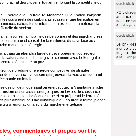
oir d’achat des citoyens, tout en renforçant la compétitivité du
ouldsidialy 
PS : chacu
de l’Énergie et du Pétrole, M. Mohamed Ould Khaled, l’objectif
annoncé , il
er les coûts réels des carburants et assurer une tarification en
nous ne som
amiques nationales et internationales, tout en améliorant la
a
…
Voir plus
fficacité du secteur.
ouldsidialy 
ainsi favoriser la mobilité des personnes et des marchandises,
té économique et consolider la résilience du pays face aux
Le prix des
rché mondial de l’énergie.
monde , de
englouti de
nscrit dans un plan plus large de développement du secteur
à la
…
Voir p
t la valorisation du champ gazier commun avec le Sénégal et la
 centrale électrique au gaz.
tront de produire une énergie compétitive, de stimuler
ttirer de nouveaux investissements, ouvrant la voie à un tournant
’économie nationale.
e des prix et modernisation énergétique, la Mauritanie affiche
: transformer ses atouts énergétiques en leviers de croissance
onsolidant la stabilité économique et en préparant le terrain à
ion plus ambitieuse. Une dynamique qui pourrait, à terme, placer
 acteurs régionaux majeurs du marché énergétique.
icles, commentaires et propos sont la