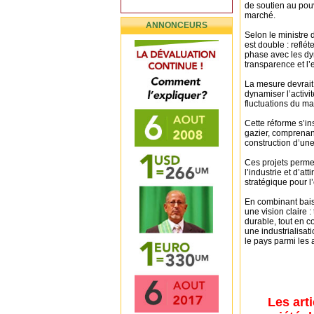
de soutien au pouv
marché.
ANNONCEURS
Selon le ministre 
est double : reflét
phase avec les dyn
transparence et l’e
La mesure devrait 
dynamiser l’activi
fluctuations du ma
Cette réforme s’i
gazier, comprenan
construction d’une
Ces projets permet
l’industrie et d’a
stratégique pour l
En combinant baiss
une vision claire 
durable, tout en c
une industrialisat
le pays parmi les
Les art