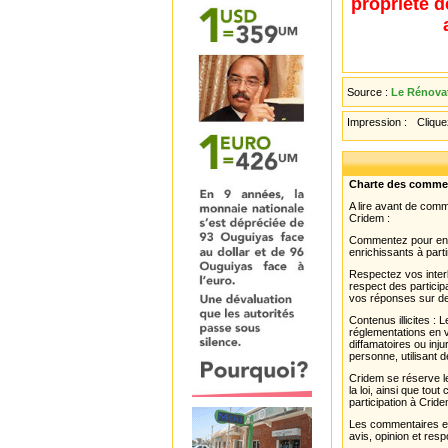
propriété d
Source :
Le Rénovat
Impression :
Cliquez
Charte des comme
A lire avant de com
Cridem :
Commentez pour enri
enrichissants à parti
Respectez vos interl
respect des partici
vos réponses sur de
Contenus illicites :
réglementations en v
diffamatoires ou inju
personne, utilisant d
Cridem se réserve le
la loi, ainsi que to
participation à Cride
Les commentaires et 
avis, opinion et resp