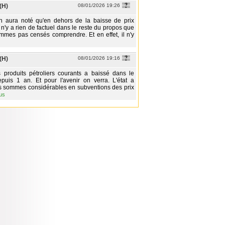
(H)
08/01/2026 19:26
n aura noté qu'en dehors de la baisse de prix
 n'y a rien de factuel dans le reste du propos que
mes pas censés comprendre. Et en effet, il n'y
(H)
08/01/2026 19:16
 produits pétroliers courants a baissé dans le
puis 1 an. Et pour l'avenir on verra. L'état a
s sommes considérables en subventions des prix
lus