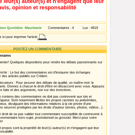
e leur(s) auteur(s) et n'engagent que leur
avis, opinion et responsabilité
eur Quotidien -Mauritanie
Commentaires :
4
Lus :
4819
 ici pour imprimer l'article
POSTEZ UN COMMENTAIRE
ntaires
menter! Quelques dispositions pour rendre les débats passionnants sur
chir : Le but des commentaires est d'instaurer des échanges
r des articles publiés sur Cridem.
ocuteurs : Pour assurer des débats de qualité, un maître-mot: le
pants. Donnez à chacun le droit d'être en désaccord avec vous. Appuyez
s faits et des arguments, non sur des invectives.
 Le contenu des commentaires ne doit pas contrevenir aux lois et
igueur. Sont notamment illicites les propos racistes ou antisémites,
rieux, divulguant des informations relatives à la vie privée d'une
es oeuvres protégées par les droits d'auteur (textes, photos, vidéos...).
 droit de ne pas valider tout commentaire susceptible de contrevenir à
ut commentaire hors-sujet, promotionnel ou grossier. Merci pour votre
m!
propos sont la propriété de leur(s) auteur(s) et n'engagent que leur
onsabilité.