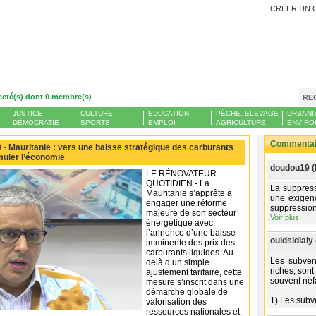
CRÉER UN 
ecté(s) dont 0 membre(s)
RE
JUSTICE
CULTURE
EDUCATION
PÊCHE, ELEVAGE
URBANI
DÉMOCRATIE
SPORTS
EMPLOI
AGRICULTURE
ENVIRO
Commentair
 -
Mauritanie : vers une baisse stratégique des carburants
imuler l’économie
doudou19 (
LE RÉNOVATEUR
QUOTIDIEN - La
La suppress
Mauritanie s’apprête à
une exigenc
engager une réforme
suppression
majeure de son secteur
Voir plus
énergétique avec
l’annonce d’une baisse
ouldsidialy 
imminente des prix des
carburants liquides. Au-
Les subvent
delà d’un simple
riches, sont
ajustement tarifaire, cette
souvent néf
mesure s’inscrit dans une
démarche globale de
1) Les subv
valorisation des
ressources nationales et