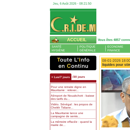
Jeu, 6 Août 2026 -
08:21:50
ACCUEIL
Vous êtes 4857 conn
SANTÉ
POLITIQUE
ECONOMIE
HYGIÈNE
GÉNÉRALE
FINANCE
08-01-2026 18:00
liquides pour st
/30 jours
+ Lus/7 jours
Pour une retraite digne en
Mauritanie : relever...
Aéroport de Nouakchott : baisse
des tarifs du...
Vidéo. Sénégal : les propos de
Cheikh Tidiane...
La Mauritanie lance une
campagne de semis...
La mémoire effacée : quand la
mairie de...