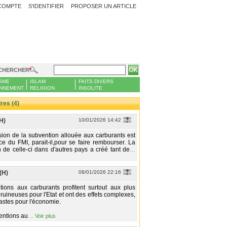
COMPTE
S'IDENTIFIER
PROPOSER UN ARTICLE
CHERCHER
SME
ISLAM
FAITS DIVERS
NNEMENT
RELIGION
INSOLITE
es (4)
H)
10/01/2026 14:42
ion de la subvention allouée aux carburants est
e du FMI, parait-il,pour se faire rembourser. La
 de celle-ci dans d'autres pays a créé tant de
…
(H)
08/01/2026 22:16
ions aux carburants profitent surtout aux plus
 ruineuses pour l'Etat et ont des effets complexes,
astes pour l'économie.
entions au
…
Voir plus