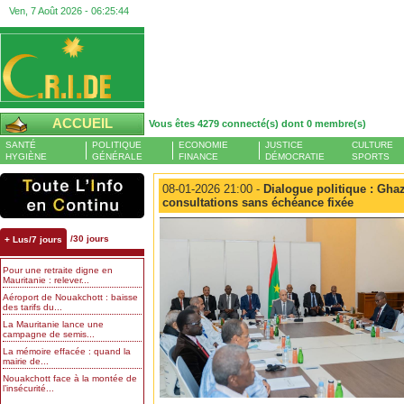
Ven, 7 Août 2026 -
06:25:44
ACCUEIL
Vous êtes 4279 connecté(s) dont 0 membre(s)
SANTÉ
POLITIQUE
ECONOMIE
JUSTICE
CULTURE
HYGIÈNE
GÉNÉRALE
FINANCE
DÉMOCRATIE
SPORTS
08-01-2026 21:00 -
Dialogue politique : Ghaz
consultations sans échéance fixée
/30 jours
+ Lus/7 jours
Pour une retraite digne en
Mauritanie : relever...
Aéroport de Nouakchott : baisse
des tarifs du...
La Mauritanie lance une
campagne de semis...
La mémoire effacée : quand la
mairie de...
Nouakchott face à la montée de
l’insécurité...