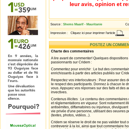
leur avis, opinion et r
Source :
Shems Maarif - Mauritanie
Co
Impression :
Cliquez ici pour imprimer l'article
POSTEZ UN COMMEN
Charte des commentaires
A lire avant de commenter! Quelques dispositions
passionnants sur Cridem :
Commentez pour enrichir : Le but des commentair
enrichissants à partir des articles publiés sur Cri
Respectez vos interlocuteurs : Pour assurer des d
le respect des participants. Donnez à chacun le d
vous. Appuyez vos réponses sur des faits et des 
invectives.
Contenus illicites : Le contenu des commentaires n
et réglementations en vigueur. Sont notamment illi
antisémites, diffamatoires ou injurieux, divulguant
vie privée d'une personne, utilisant des oeuvres p
(textes, photos, vidéos...).
Cridem se réserve le droit de ne pas valider tout
contrevenir à la loi, ainsi que tout commentaire h