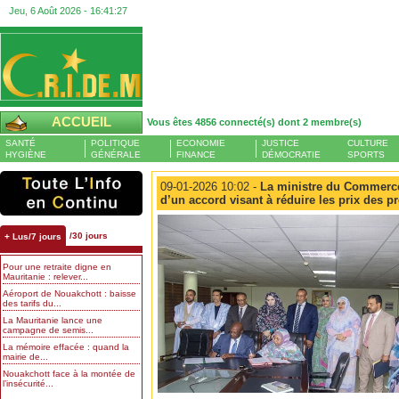
Jeu, 6 Août 2026 -
16:41:27
ACCUEIL
Vous êtes 4856 connecté(s) dont 2 membre(s)
SANTÉ
POLITIQUE
ECONOMIE
JUSTICE
CULTURE
HYGIÈNE
GÉNÉRALE
FINANCE
DÉMOCRATIE
SPORTS
09-01-2026 10:02 -
La ministre du Commerce 
d’un accord visant à réduire les prix des p
/30 jours
+ Lus/7 jours
Pour une retraite digne en
Mauritanie : relever...
Aéroport de Nouakchott : baisse
des tarifs du...
La Mauritanie lance une
campagne de semis...
La mémoire effacée : quand la
mairie de...
Nouakchott face à la montée de
l’insécurité...