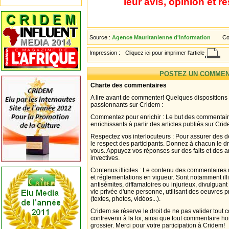
leur avis, opinion et r
Source :
Agence Mauritanienne d'Information
Co
Impression :
Cliquez ici pour imprimer l'article
POSTEZ UN COMMEN
Charte des commentaires
A lire avant de commenter! Quelques dispositions
passionnants sur Cridem :
Commentez pour enrichir : Le but des commentair
enrichissants à partir des articles publiés sur Cri
Respectez vos interlocuteurs : Pour assurer des d
le respect des participants. Donnez à chacun le d
vous. Appuyez vos réponses sur des faits et des 
invectives.
Contenus illicites : Le contenu des commentaires n
et réglementations en vigueur. Sont notamment illi
antisémites, diffamatoires ou injurieux, divulguant
vie privée d'une personne, utilisant des oeuvres p
(textes, photos, vidéos...).
Cridem se réserve le droit de ne pas valider tout
contrevenir à la loi, ainsi que tout commentaire h
grossier. Merci pour votre participation à Cridem!