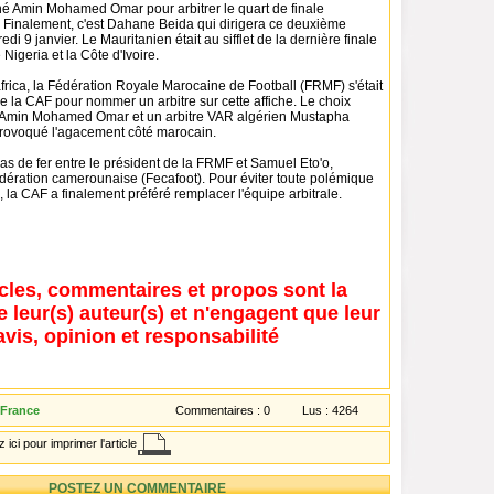
né Amin Mohamed Omar pour arbitrer le quart de finale
inalement, c'est Dahane Beida qui dirigera ce deuxième
i 9 janvier. Le Mauritanien était au sifflet de la dernière finale
Nigeria et la Côte d'Ivoire.
rica, la Fédération Royale Marocaine de Football (FRMF) s'était
de la CAF pour nommer un arbitre sur cette affiche. Le choix
ien Amin Mohamed Omar et un arbitre VAR algérien Mustapha
provoqué l'agacement côté marocain.
ras de fer entre le président de la FRMF et Samuel Eto'o,
édération camerounaise (Fecafoot). Pour éviter toute polémique
, la CAF a finalement préféré remplacer l'équipe arbitrale.
icles, commentaires et propos sont la
e leur(s) auteur(s) et n'engagent que leur
avis, opinion et responsabilité
 France
Commentaires :
0
Lus :
4264
 ici pour imprimer l'article
POSTEZ UN COMMENTAIRE