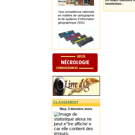
En étant membre 
restriction .
CLASSEMENT
Moy. 3 derniers mois