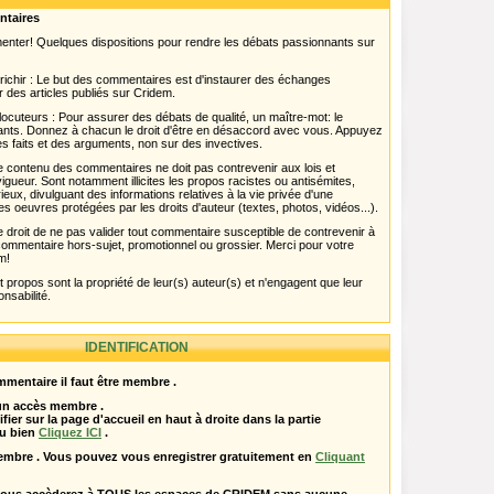
ntaires
menter! Quelques dispositions pour rendre les débats passionnants sur
chir : Le but des commentaires est d'instaurer des échanges
r des articles publiés sur Cridem.
ocuteurs : Pour assurer des débats de qualité, un maître-mot: le
pants. Donnez à chacun le droit d'être en désaccord avec vous. Appuyez
s faits et des arguments, non sur des invectives.
 Le contenu des commentaires ne doit pas contrevenir aux lois et
igueur. Sont notamment illicites les propos racistes ou antisémites,
rieux, divulguant des informations relatives à la vie privée d'une
es oeuvres protégées par les droits d'auteur (textes, photos, vidéos...).
 droit de ne pas valider tout commentaire susceptible de contrevenir à
ut commentaire hors-sujet, promotionnel ou grossier. Merci pour votre
m!
propos sont la propriété de leur(s) auteur(s) et n'engagent que leur
onsabilité.
IDENTIFICATION
mentaire il faut être membre .
 un accès membre .
ifier sur la page d'accueil en haut à droite dans la partie
u bien
Cliquez ICI
.
embre . Vous pouvez vous enregistrer gratuitement en
Cliquant