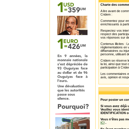
Charte des comme
A lire avant de com
Cridem :
Commentez pour enri
enrichissants à parti
Respectez vos interl
respect des partici
vos réponses sur de
Contenus illicites :
réglementations en v
diffamatoires ou inju
personne, utilisant d
Cridem se réserve le
la loi, ainsi que to
participation à Cride
Les commentaires et 
avis, opinion et resp
Pour poster un com
Si vous avez déjà
Veuillez vous ident
IDENTIFICATION o
Vous n'êtes pas m
ICI
.