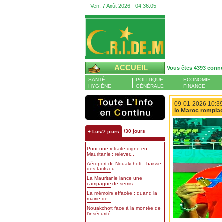
Ven, 7 Août 2026 -
04:36:06
ACCUEIL
Vous êtes 4393 conn
SANTÉ
POLITIQUE
ECONOMIE
HYGIÈNE
GÉNÉRALE
FINANCE
09-01-2026 10:39
le Maroc remplacé
/30 jours
+ Lus/7 jours
Pour une retraite digne en
Mauritanie : relever...
Aéroport de Nouakchott : baisse
des tarifs du...
La Mauritanie lance une
campagne de semis...
La mémoire effacée : quand la
mairie de...
Nouakchott face à la montée de
l’insécurité...