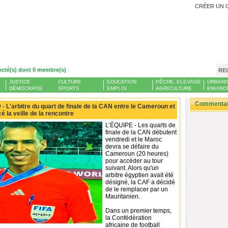
CRÉER UN 
ecté(s) dont 0 membre(s)
RE
JUSTICE
CULTURE
EDUCATION
PÊCHE, ELEVAGE
URBANI
DÉMOCRATIE
SPORTS
EMPLOI
AGRICULTURE
ENVIRO
Commentair
 -
L'arbitre du quart de finale de la CAN entre le Cameroun et
 la veille de la rencontre
L’ÉQUIPE - Les quarts de
finale de la CAN débutent
vendredi et le Maroc
devra se défaire du
Cameroun (20 heures)
pour accéder au tour
suivant. Alors qu'un
arbitre égyptien avait été
désigné, la CAF a décidé
de le remplacer par un
Mauritanien.
Dans un premier temps,
la Confédération
africaine de football