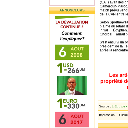
(CAF) avait désig
Cameroun-Maroc. F
ANNONCEURS
match prévu vendred
de la CAN entre le 
Selon Sportnewsaf
plainte du retard 
initial _ l'Égypt
Ghorbal _ aurait 
S'est ensuivi un b
président de la F
après la rencontre
Les art
propriété d
Source :
L'Equipe -
Impression :
Cliquez