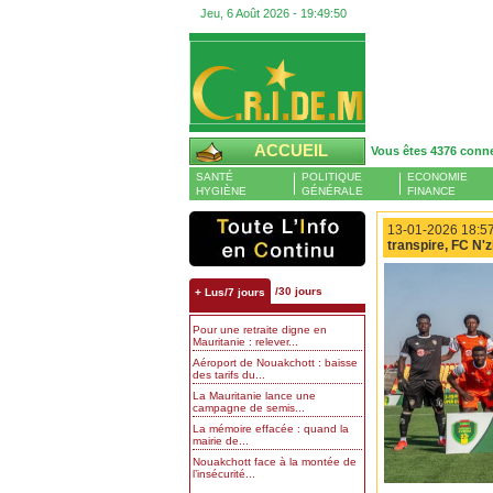
Jeu, 6 Août 2026 -
19:49:51
ACCUEIL
Vous êtes 4376 conn
SANTÉ
POLITIQUE
ECONOMIE
HYGIÈNE
GÉNÉRALE
FINANCE
13-01-2026 18:57
transpire, FC N'
/30 jours
+ Lus/7 jours
Pour une retraite digne en
Mauritanie : relever...
Aéroport de Nouakchott : baisse
des tarifs du...
La Mauritanie lance une
campagne de semis...
La mémoire effacée : quand la
mairie de...
Nouakchott face à la montée de
l’insécurité...