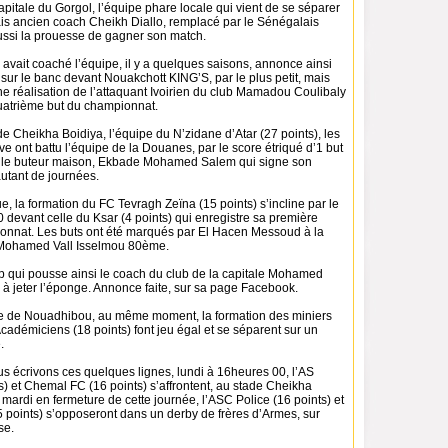
pitale du Gorgol, l’équipe phare locale qui vient de se séparer
s ancien coach Cheikh Diallo, remplacé par le Sénégalais
ssi la prouesse de gagner son match.
avait coaché l’équipe, il y a quelques saisons, annonce ainsi
sur le banc devant Nouakchott KING’S, par le plus petit, mais
e réalisation de l’attaquant Ivoirien du club Mamadou Coulibaly
uatrième but du championnat.
 Cheikha Boidiya, l’équipe du N’zidane d’Atar (27 points), les
rve ont battu l’équipe de la Douanes, par le score étriqué d’1 but
par le buteur maison, Ekbade Mohamed Salem qui signe son
autant de journées.
, la formation du FC Tevragh Zeïna (15 points) s’incline par le
0 devant celle du Ksar (4 points) qui enregistre sa première
ionnat. Les buts ont été marqués par El Hacen Messoud à la
Mohamed Vall Isselmou 80ème.
op qui pousse ainsi le coach du club de la capitale Mohamed
jeter l’éponge. Annonce faite, sur sa page Facebook.
de de Nouadhibou, au même moment, la formation des miniers
 Académiciens (18 points) font jeu égal et se séparent sur un
.
 écrivons ces quelques lignes, lundi à 16heures 00, l’AS
) et Chemal FC (16 points) s’affrontent, au stade Cheikha
mardi en fermeture de cette journée, l’ASC Police (16 points) et
 points) s’opposeront dans un derby de frères d’Armes, sur
se.