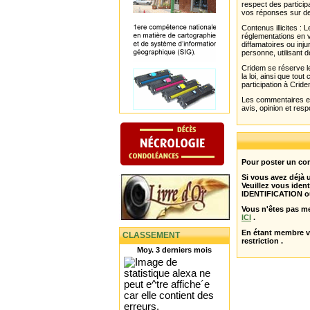
respect des partici
vos réponses sur de
Contenus illicites :
réglementations en v
diffamatoires ou inju
personne, utilisant d
Cridem se réserve le
la loi, ainsi que to
participation à Cride
Les commentaires et 
avis, opinion et resp
Pour poster un com
Si vous avez déjà
Veuillez vous ident
IDENTIFICATION o
Vous n'êtes pas m
ICI
.
En étant membre 
CLASSEMENT
restriction .
Moy. 3 derniers mois