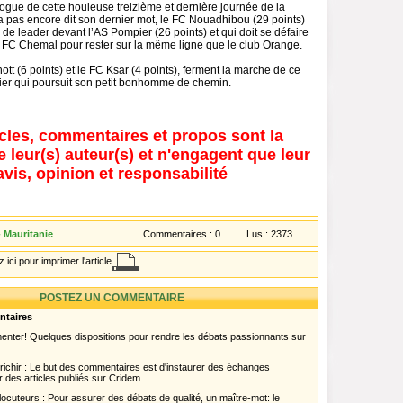
logue de cette houleuse treizième et dernière journée de la
’a pas encore dit son dernier mot, le FC Nouadhibou (29 points)
de leader devant l’AS Pompier (26 points) et qui doit se défaire
u FC Chemal pour rester sur la même ligne que le club Orange.
ott (6 points) et le FC Ksar (4 points), ferment la marche de ce
er qui poursuit son petit bonhomme de chemin.
icles, commentaires et propos sont la
e leur(s) auteur(s) et n'engagent que leur
avis, opinion et responsabilité
 Mauritanie
Commentaires :
0
Lus :
2373
 ici pour imprimer l'article
POSTEZ UN COMMENTAIRE
ntaires
menter! Quelques dispositions pour rendre les débats passionnants sur
chir : Le but des commentaires est d'instaurer des échanges
r des articles publiés sur Cridem.
ocuteurs : Pour assurer des débats de qualité, un maître-mot: le