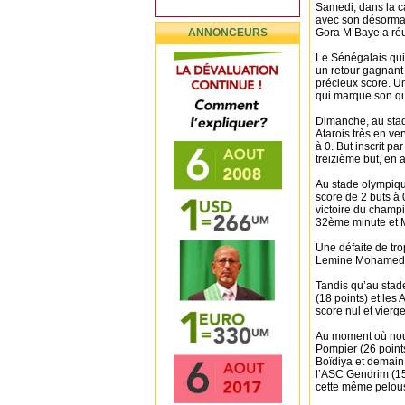
Samedi, dans la ca
avec son désormai
ANNONCEURS
Gora M’Baye a réu
Le Sénégalais qui 
un retour gagnant 
précieux score. Un
qui marque son q
Dimanche, au stade
Atarois très en ve
à 0. But inscrit 
treizième but, en 
Au stade olympique
score de 2 buts à 
victoire du champ
32ème minute et 
Une défaite de tr
Lemine Mohamed à 
Tandis qu’au sta
(18 points) et les
score nul et vierge
Au moment où nous
Pompier (26 points
Boïdiya et demain 
l’ASC Gendrim (15
cette même pelou