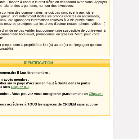
pants. Donnez à chacun le droit d'être en désaccord avec vous. Appuyez
s faits et des arguments, non sur des invectives.
 Le contenu des commentaires ne doit pas contrevenir aux lois et
igueur. Sont notamment illicites les propos racistes ou antisémites,
rieux, divulguant des informations relatives à la vie privée d'une
es oeuvres protégées par les droits d'auteur (textes, photos, vidéos...).
 droit de ne pas valider tout commentaire susceptible de contrevenir à
ut commentaire hors-sujet, promotionnel ou grossier. Merci pour votre
m!
propos sont la propriété de leur(s) auteur(s) et n'engagent que leur
onsabilité.
IDENTIFICATION
mentaire il faut être membre .
 un accès membre .
ifier sur la page d'accueil en haut à droite dans la partie
u bien
Cliquez ICI
.
embre . Vous pouvez vous enregistrer gratuitement en
Cliquant
vous accèderez à TOUS les espaces de CRIDEM sans aucune