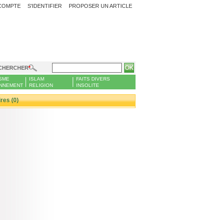
COMPTE
S'IDENTIFIER
PROPOSER UN ARTICLE
CHERCHER
SME
ISLAM
FAITS DIVERS
NNEMENT
RELIGION
INSOLITE
es (0)