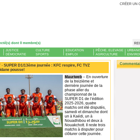
CRÉER UN 
ecté(s) dont 0 membre(s)
RE
JUSTICE
CULTURE
EDUCATION
PÊCHE, ELEVAGE
URBANI
DÉMOCRATIE
SPORTS
EMPLOI
AGRICULTURE
ENVIRO
Commentair
 -
SUPER D1/13ème journée : KFC respire, FC TVZ
zidane pousse!
Mauriweb
-- En ouverture
de la treizième et
dernière journée de la
phase aller du
championnat de la
SUPER D1 de l’édition
2025-2026, quatre
matchs ont été disputés,
samedi et dimanche dont
un à Kaédi, un à
Nouadhibou et deux à
Nouakchott. Il reste trois
matchs à disputer pour
clôturer cette journée.