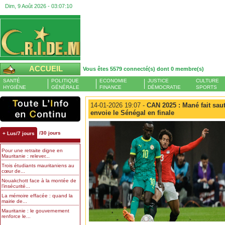
Dim, 9 Août 2026 -
03:07:11
ACCUEIL
Vous êtes 5579 connecté(s) dont 0 membre(s)
SANTÉ
POLITIQUE
ECONOMIE
JUSTICE
CULTURE
HYGIÈNE
GÉNÉRALE
FINANCE
DÉMOCRATIE
SPORTS
14-01-2026 19:07 -
CAN 2025 : Mané fait saut
envoie le Sénégal en finale
/30 jours
+ Lus/7 jours
Pour une retraite digne en
Mauritanie : relever...
Trois étudiants mauritaniens au
cœur de...
Nouakchott face à la montée de
l’insécurité...
La mémoire effacée : quand la
mairie de...
Mauritanie : le gouvernement
renforce le...