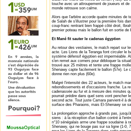
touche avec un attroupement de joueurs et de s
monde retrouve son calme.
Alors que l'arbitre accorde quatre minutes de t
de Salah de s'illustrer pour la première fois da
coup-franc rentrant bien frappé côté droit, Ibrah
premier poteau mais le ballon fuit en sortie de 
Et Mané fit sauter le cadenas égyptien
Au retour des vestiaires, le match repart sur
acte. Les Lions de la Teranga font circuler le 
système défensif égyptien est imperméable. Alo
s'en remet aux corners pour débloquer la situa
trouvé aux 25 mètres et tente une frappe molle
Shenawy capte facilement le ballon (57e). Le c
donne rien non plus (60e).
Malgré l'intensité des 22 acteurs, le match ma
rebondissements et d'occasions franche. La re
cadenassée au fur et à mesure des minutes qui
pourrait prédire dans quel sens vont pencher l
second acte. Tout juste Camara parvient-il à d
surface des Pharaons, mais El-Shenawy se sais
La prolongation approche à grands pas, jusqu'
siens : à la réception d'un ballon contré à l'ent
n°10 sénégalais arme une frappe soudaine à ras
Shenawy, qui ne bouge pas sur sa ligne (1-0, 7
pour les Lions de la Teranga dans cette rencon