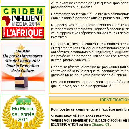
A lire avant de commenter! Quelques dispositions
passionnants sur Cridem :
Commentez pour enrichir : Le but des commentair
enrichissants à partir des articles publiés sur Cri
Respectez vos interlocuteurs : Pour assurer des d
le respect des participants. Donnez à chacun le d
vous. Appuyez vos réponses sur des faits et des 
invectives.
Contenus illicites : Le contenu des commentaires n
et réglementations en vigueur. Sont notamment illi
antisémites, diffamatoires ou injurieux, divulguant
vie privée d'une personne, utilisant des oeuvres p
(textes, photos, vidéos...).
Cridem se réserve le droit de ne pas valider tout
contrevenir à la loi, ainsi que tout commentaire h
grossier. Merci pour votre participation à Cridem!
Les commentaires et propos sont la propriété de l
que leur avis, opinion et responsabilité.
IDENTIFICATIO
Pour poster un commentaire il faut être membre
Si vous avez déjà un accès membre .
Veuillez vous identifier sur la page d'accueil en 
IDENTIFICATION ou bien
Cliquez ICI
.