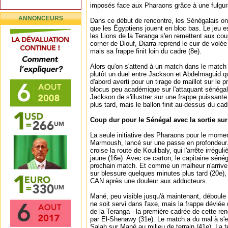
imposés face aux Pharaons grâce à une fulgur
ANNONCEURS
Dans ce début de rencontre, les Sénégalais ont 
que les Égyptiens jouent en bloc bas. Le jeu e
les Lions de la Teranga s'en remettent aux cou
corner de Diouf, Diarra reprend le cuir de volé
mais sa frappe finit loin du cadre (8e).
Alors qu'on s'attend à un match dans le match 
plutôt un duel entre Jackson et Abdelmaguid q
d'abord averti pour un tirage de maillot sur le p
blocus peu académique sur l'attaquant sénéga
Jackson de s'illustrer sur une frappe puissant
plus tard, mais le ballon finit au-dessus du cad
Coup dur pour le Sénégal avec la sortie sur
La seule initiative des Pharaons pour le momen
Marmoush, lancé sur une passe en profondeur. 
croise la route de Koulibaly, qui l'arrête irrégu
jaune (16e). Avec ce carton, le capitaine séné
prochain match. Et comme un malheur n'arrive 
sur blessure quelques minutes plus tard (20e),
CAN après une douleur aux adducteurs.
Mané, peu visible jusqu'à maintenant, déboule
ne soit servi dans l'axe, mais la frappe déviée 
de la Teranga - la première cadrée de cette ren
par El-Shenawy (31e). Le match a du mal à s'em
Salah sur Mané au milieu de terrain (41e). La 