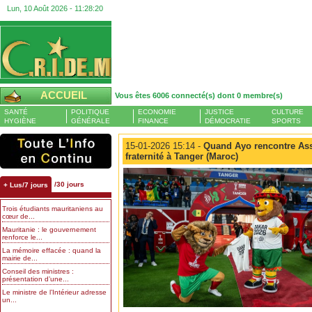
Lun, 10 Août 2026 -
11:28:20
ACCUEIL
Vous êtes 6006 connecté(s) dont 0 membre(s)
SANTÉ
POLITIQUE
ECONOMIE
JUSTICE
CULTURE
HYGIÈNE
GÉNÉRALE
FINANCE
DÉMOCRATIE
SPORTS
15-01-2026 15:14 -
Quand Ayo rencontre As
fraternité à Tanger (Maroc)
/30 jours
+ Lus/7 jours
Trois étudiants mauritaniens au
cœur de...
Mauritanie : le gouvernement
renforce le...
La mémoire effacée : quand la
mairie de...
Conseil des ministres :
présentation d’une...
Le ministre de l’Intérieur adresse
un...