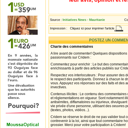
Source :
Initiatives News - Mauritanie
Co
Impression :
Cliquez ici pour imprimer l'article
POSTEZ UN COMMEN
Charte des commentaires
A lire avant de commenter! Quelques dispositions
passionnants sur Cridem :
Commentez pour enrichir : Le but des commentair
enrichissants à partir des articles publiés sur Cri
Respectez vos interlocuteurs : Pour assurer des d
le respect des participants. Donnez à chacun le d
vous. Appuyez vos réponses sur des faits et des 
invectives.
Contenus illicites : Le contenu des commentaires n
et réglementations en vigueur. Sont notamment illi
antisémites, diffamatoires ou injurieux, divulguant
vie privée d'une personne, utilisant des oeuvres p
(textes, photos, vidéos...).
Cridem se réserve le droit de ne pas valider tout
contrevenir à la loi, ainsi que tout commentaire h
grossier. Merci pour votre participation à Cridem!