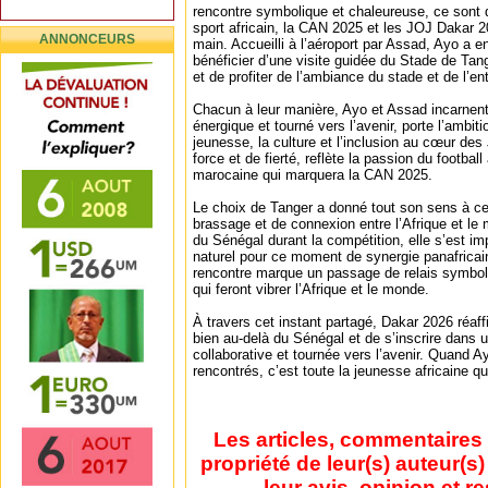
rencontre symbolique et chaleureuse, ce son
sport africain, la CAN 2025 et les JOJ Dakar 2
ANNONCEURS
main. Accueilli à l’aéroport par Assad, Ayo a en
bénéficier d’une visite guidée du Stade de Tange
et de profiter de l’ambiance du stade et de l’e
Chacun à leur manière, Ayo et Assad incarnent
énergique et tourné vers l’avenir, porte l’ambit
jeunesse, la culture et l’inclusion au cœur de
force et de fierté, reflète la passion du football a
marocaine qui marquera la CAN 2025.
Le choix de Tanger a donné tout son sens à cet
brassage et de connexion entre l’Afrique et le 
du Sénégal durant la compétition, elle s’est
naturel pour ce moment de synergie panafricai
rencontre marque un passage de relais symbol
qui feront vibrer l’Afrique et le monde.
À travers cet instant partagé, Dakar 2026 réaf
bien au-delà du Sénégal et de s’inscrire dans 
collaborative et tournée vers l’avenir. Quand 
rencontrés, c’est toute la jeunesse africaine qu
Les articles, commentaires 
propriété de leur(s) auteur(s
leur avis, opinion et r