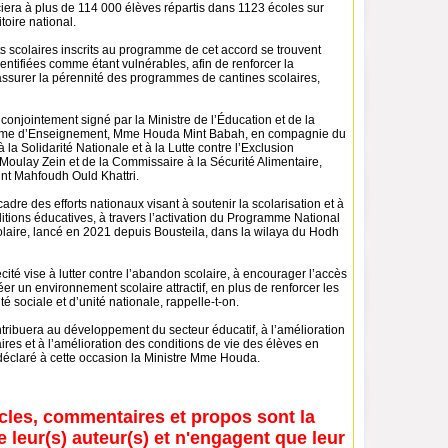
iera à plus de 114 000 élèves répartis dans 1123 écoles sur
toire national.
s scolaires inscrits au programme de cet accord se trouvent
ntifiées comme étant vulnérables, afin de renforcer la
’assurer la pérennité des programmes de cantines scolaires,
 conjointement signé par la Ministre de l’Éducation et de la
me d’Enseignement, Mme Houda Mint Babah, en compagnie du
la Solidarité Nationale et à la Lutte contre l’Exclusion
 Moulay Zein et de la Commissaire à la Sécurité Alimentaire,
t Mahfoudh Ould Khattri.
e cadre des efforts nationaux visant à soutenir la scolarisation et à
itions éducatives, à travers l’activation du Programme National
olaire, lancé en 2021 depuis Bousteila, dans la wilaya du Hodh
té vise à lutter contre l’abandon scolaire, à encourager l’accès
réer un environnement scolaire attractif, en plus de renforcer les
té sociale et d’unité nationale, rappelle-t-on.
tribuera au développement du secteur éducatif, à l’amélioration
aires et à l’amélioration des conditions de vie des élèves en
 déclaré à cette occasion la Ministre Mme Houda.
icles, commentaires et propos sont la
e leur(s) auteur(s) et n'engagent que leur