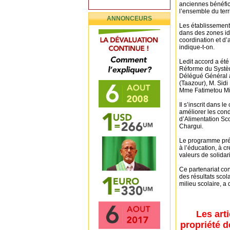
anciennes bénéfic
l’ensemble du terri
ANNONCEURS
Les établissement
dans des zones ide
coordination et d
indique-t-on.
Ledit accord a été
Réforme du Systè
Délégué Général à 
(Taazour), M. Sidi
Mme Fatimetou Min
Il s’inscrit dans l
améliorer les cond
d’Alimentation Sc
Chargui.
Le programme préci
à l’éducation, à c
valeurs de solidari
Ce partenariat con
des résultats scol
milieu scolaire, a
Les art
propriété d