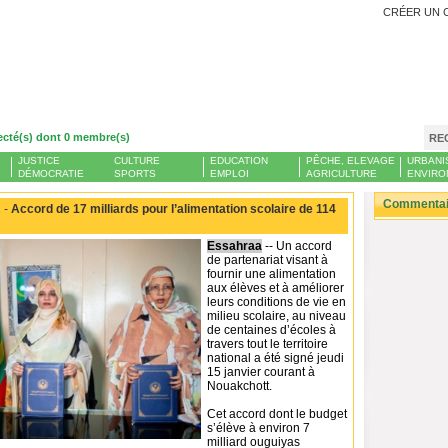
CRÉER UN 
ecté(s) dont 0 membre(s)
RE
JUSTICE
CULTURE
EDUCATION
PÊCHE, ELEVAGE
URBANI
DÉMOCRATIE
SPORTS
EMPLOI
AGRICULTURE
ENVIRO
Commentair
 -
Accord de 17 milliards pour l’alimentation scolaire de 114
Essahraa
-- Un accord
de partenariat visant à
fournir une alimentation
aux élèves et à améliorer
leurs conditions de vie en
milieu scolaire, au niveau
de centaines d’écoles à
travers tout le territoire
national a été signé jeudi
15 janvier courant à
Nouakchott.
Cet accord dont le budget
s’élève à environ 7
milliard ouguiyas