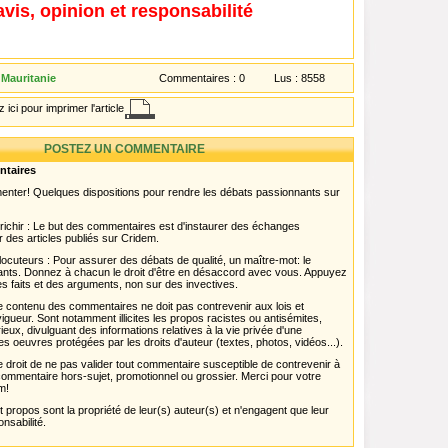
avis, opinion et responsabilité
 Mauritanie
Commentaires :
0
Lus :
8558
 ici pour imprimer l'article
POSTEZ UN COMMENTAIRE
ntaires
menter! Quelques dispositions pour rendre les débats passionnants sur
chir : Le but des commentaires est d'instaurer des échanges
r des articles publiés sur Cridem.
ocuteurs : Pour assurer des débats de qualité, un maître-mot: le
pants. Donnez à chacun le droit d'être en désaccord avec vous. Appuyez
s faits et des arguments, non sur des invectives.
 Le contenu des commentaires ne doit pas contrevenir aux lois et
igueur. Sont notamment illicites les propos racistes ou antisémites,
rieux, divulguant des informations relatives à la vie privée d'une
es oeuvres protégées par les droits d'auteur (textes, photos, vidéos...).
 droit de ne pas valider tout commentaire susceptible de contrevenir à
ut commentaire hors-sujet, promotionnel ou grossier. Merci pour votre
m!
propos sont la propriété de leur(s) auteur(s) et n'engagent que leur
onsabilité.