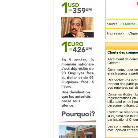
Source :
Essahraa -
Impression :
Cliquez
Charte des comme
A lire avant de com
Cridem :
Commentez pour enri
enrichissants à parti
Respectez vos interl
respect des partici
vos réponses sur de
Contenus illicites :
réglementations en v
diffamatoires ou inju
personne, utilisant d
Cridem se réserve le
la loi, ainsi que to
participation à Cride
Les commentaires et 
avis, opinion et resp