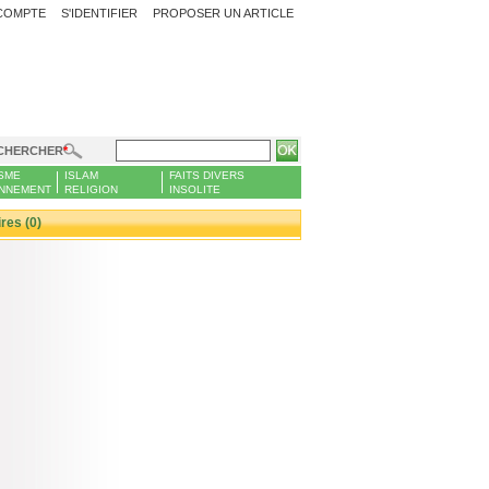
COMPTE
S'IDENTIFIER
PROPOSER UN ARTICLE
CHERCHER
SME
ISLAM
FAITS DIVERS
NNEMENT
RELIGION
INSOLITE
es (0)