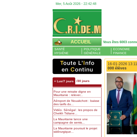
Mer, 5 Août 2026 -
22:42:48
ACCUEIL
Vous êtes 6003 conn
SANTÉ
POLITIQUE
ECONOMIE
HYGIÈNE
GÉNÉRALE
FINANCE
16-01-2026 13:11
000 élèves
/30 jours
+ Lus/7 jours
Pour une retraite digne en
Mauritanie : relever...
Aéroport de Nouakchott : baisse
des tarifs du...
Vidéo. Sénégal : les propos de
Cheikh Tidiane...
La Mauritanie lance une
campagne de semis...
La Mauritanie poursuit le projet
sidérurgique...