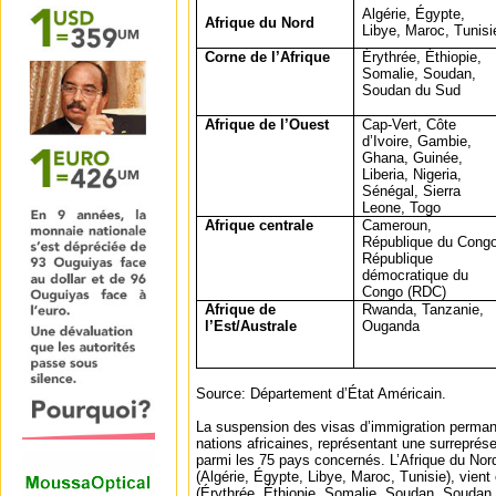
Algérie, Égypte,
Afrique du Nord
Libye, Maroc, Tunisi
Corne de l’Afrique
Érythrée, Éthiopie,
Somalie, Soudan,
Soudan du Sud
Afrique de l’Ouest
Cap-Vert, Côte
d’Ivoire, Gambie,
Ghana, Guinée,
Liberia, Nigeria,
Sénégal, Sierra
Leone, Togo
Afrique centrale
Cameroun,
République du Congo
République
démocratique du
Congo (RDC)
Afrique de
Rwanda, Tanzanie,
l’Est/Australe
Ouganda
Source: Département d’État Américain.
La suspension des visas d’immigration perman
nations africaines, représentant une surreprése
parmi les 75 pays concernés. L’Afrique du Nor
(Algérie, Égypte, Libye, Maroc, Tunisie), vient 
(Érythrée, Éthiopie, Somalie, Soudan, Soudan