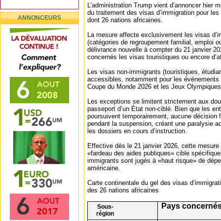
L’administration Trump vient d’annoncer hier me
du traitement des visas d’immigration pour les
ANNONCEURS
dont 26 nations africaines.
La mesure affecte exclusivement les visas d’
(catégories de regroupement familial, emploi ou 
délivrance nouvelle à compter du 21 janvier 2
concernés les visas touristiques ou encore d’af
Les visas non-immigrants (touristiques, étudia
accessibles, notamment pour les événements 
Coupe du Monde 2026 et les Jeux Olympiques
Les exceptions se limitent strictement aux do
passeport d’un État non-ciblé. Bien que les en
poursuivent temporairement, aucune décision 
pendant la suspension, créant une paralysie a
les dossiers en cours d’instruction.
Effective dès le 21 janvier 2026, cette mesure ju
«fardeau des aides publiques» cible spécifiqu
immigrants sont jugés à «haut risque» de dépen
américaine.
Carte continentale du gel des visas d’immigrat
des 26 nations africaines
Pays concerné
Sous-
région