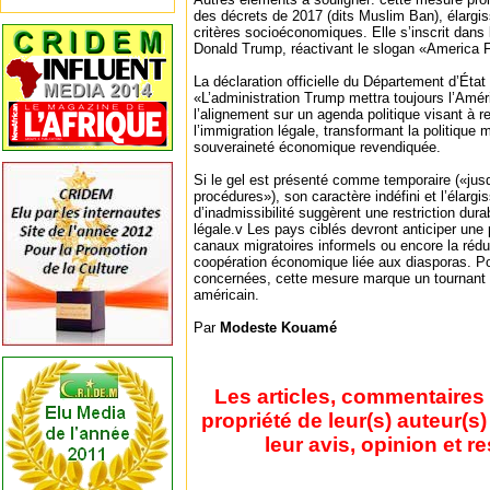
des décrets de 2017 (dits Muslim Ban), élargis
critères socioéconomiques. Elle s’inscrit dans 
Donald Trump, réactivant le slogan «America F
La déclaration officielle du Département d’État
«L’administration Trump mettra toujours l’Amé
l’alignement sur un agenda politique visant à r
l’immigration légale, transformant la politique 
souveraineté économique revendiquée.
Si le gel est présenté comme temporaire («jus
procédures»), son caractère indéfini et l’élarg
d’inadmissibilité suggèrent une restriction dura
légale.v Les pays ciblés devront anticiper une
canaux migratoires informels ou encore la rédu
coopération économique liée aux diasporas. Pou
concernées, cette mesure marque un tournant c
américain.
Par
Modeste Kouamé
Les articles, commentaires 
propriété de leur(s) auteur(s
leur avis, opinion et r