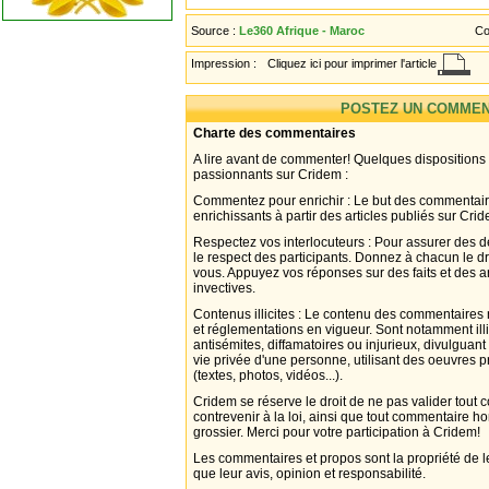
Source :
Le360 Afrique - Maroc
Co
Impression :
Cliquez ici pour imprimer l'article
POSTEZ UN COMMEN
Charte des commentaires
A lire avant de commenter! Quelques dispositions
passionnants sur Cridem :
Commentez pour enrichir : Le but des commentair
enrichissants à partir des articles publiés sur Cri
Respectez vos interlocuteurs : Pour assurer des d
le respect des participants. Donnez à chacun le d
vous. Appuyez vos réponses sur des faits et des 
invectives.
Contenus illicites : Le contenu des commentaires n
et réglementations en vigueur. Sont notamment illi
antisémites, diffamatoires ou injurieux, divulguant
vie privée d'une personne, utilisant des oeuvres p
(textes, photos, vidéos...).
Cridem se réserve le droit de ne pas valider tout
contrevenir à la loi, ainsi que tout commentaire h
grossier. Merci pour votre participation à Cridem!
Les commentaires et propos sont la propriété de l
que leur avis, opinion et responsabilité.