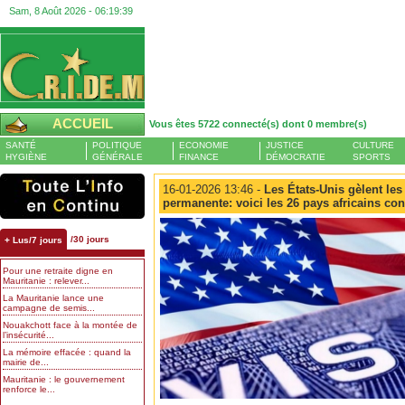
Sam, 8 Août 2026 -
06:19:40
ACCUEIL
Vous êtes 5722 connecté(s) dont 0 membre(s)
SANTÉ
POLITIQUE
ECONOMIE
JUSTICE
CULTURE
HYGIÈNE
GÉNÉRALE
FINANCE
DÉMOCRATIE
SPORTS
16-01-2026 13:46 -
Les États-Unis gèlent les
permanente: voici les 26 pays africains co
/30 jours
+ Lus/7 jours
Pour une retraite digne en
Mauritanie : relever...
La Mauritanie lance une
campagne de semis...
Nouakchott face à la montée de
l’insécurité...
La mémoire effacée : quand la
mairie de...
Mauritanie : le gouvernement
renforce le...