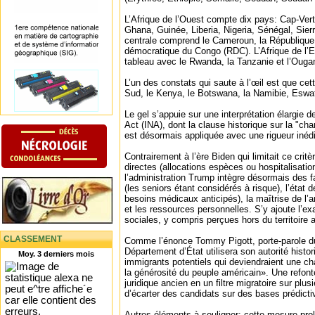
L’Afrique de l’Ouest compte dix pays: Cap-Vert
Ghana, Guinée, Liberia, Nigeria, Sénégal, Sier
centrale comprend le Cameroun, la République
démocratique du Congo (RDC). L’Afrique de l’E
tableau avec le Rwanda, la Tanzanie et l’Ouga
L’un des constats qui saute à l’œil est que cett
Sud, le Kenya, le Botswana, la Namibie, Eswat
Le gel s’appuie sur une interprétation élargie d
Act (INA), dont la clause historique sur la "char
est désormais appliquée avec une rigueur inédi
Contrairement à l’ère Biden qui limitait ce crit
directes (allocations espèces ou hospitalisatio
l’administration Trump intègre désormais des fa
(les seniors étant considérés à risque), l’état d
besoins médicaux anticipés), la maîtrise de l’an
et les ressources personnelles. S’y ajoute l’
sociales, y compris perçues hors du territoire 
CLASSEMENT
Comme l’énonce Tommy Pigott, porte-parole du
Département d’État utilisera son autorité histori
Moy. 3 derniers mois
immigrants potentiels qui deviendraient une cha
la générosité du peuple américain». Une refont
juridique ancien en un filtre migratoire sur plu
d’écarter des candidats sur des bases prédicti
Autres éléments à souligner: cette mesure prol