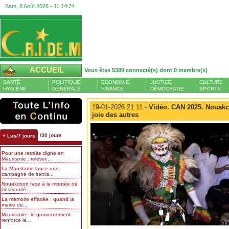
Sam, 8 Août 2026 -
11:14:25
ACCUEIL
Vous êtes 5389 connecté(s) dont 0 membre(s)
SANTÉ
POLITIQUE
ECONOMIE
JUSTICE
CULTURE
HYGIÈNE
GÉNÉRALE
FINANCE
DÉMOCRATIE
SPORTS
19-01-2026 21:11 -
Vidéo. CAN 2025. Nouakch
joie des autres
/30 jours
+ Lus/7 jours
Pour une retraite digne en
Mauritanie : relever...
La Mauritanie lance une
campagne de semis...
Nouakchott face à la montée de
l’insécurité...
La mémoire effacée : quand la
mairie de...
Mauritanie : le gouvernement
renforce le...