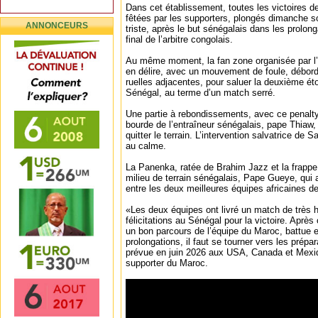
Dans cet établissement, toutes les victoires de
fêtées par les supporters, plongés dimanche s
ANNONCEURS
triste, après le but sénégalais dans les prolonga
final de l’arbitre congolais.
Au même moment, la fan zone organisée par l
en délire, avec un mouvement de foule, débord
ruelles adjacentes, pour saluer la deuxième ét
Sénégal, au terme d’un match serré.
Une partie à rebondissements, avec ce penalt
bourde de l’entraîneur sénégalais, pape Thiaw
quitter le terrain. L’intervention salvatrice de S
au calme.
La Panenka, ratée de Brahim Jazz et la frapp
milieu de terrain sénégalais, Pape Gueye, qui a
entre les deux meilleures équipes africaines d
«Les deux équipes ont livré un match de très 
félicitations au Sénégal pour la victoire. Après
un bon parcours de l’équipe du Maroc, battue en
prolongations, il faut se tourner vers les prép
prévue en juin 2026 aux USA, Canada et Mexiq
supporter du Maroc.