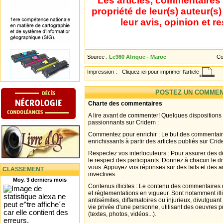
Les articles, commentaires 
propriété de leur(s) auteur(s
leur avis, opinion et r
Source :
Le360 Afrique - Maroc
Co
Impression :
Cliquez ici pour imprimer l'article
POSTEZ UN COMMEN
Charte des commentaires
A lire avant de commenter! Quelques dispositions
passionnants sur Cridem :
Commentez pour enrichir : Le but des commentair
enrichissants à partir des articles publiés sur Cri
Respectez vos interlocuteurs : Pour assurer des d
le respect des participants. Donnez à chacun le d
vous. Appuyez vos réponses sur des faits et des 
CLASSEMENT
invectives.
Moy. 3 derniers mois
Contenus illicites : Le contenu des commentaires n
et réglementations en vigueur. Sont notamment illi
antisémites, diffamatoires ou injurieux, divulguant
vie privée d'une personne, utilisant des oeuvres p
(textes, photos, vidéos...).