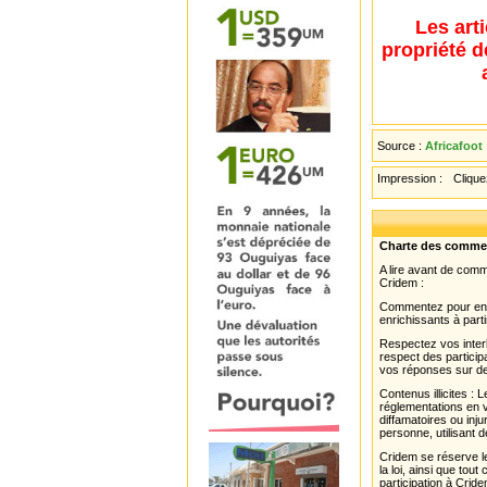
Les art
propriété d
Source :
Africafoot
Impression :
Cliquez
Charte des comme
A lire avant de com
Cridem :
Commentez pour enri
enrichissants à parti
Respectez vos interl
respect des partici
vos réponses sur de
Contenus illicites :
réglementations en v
diffamatoires ou inju
personne, utilisant d
Cridem se réserve le
la loi, ainsi que to
participation à Cride