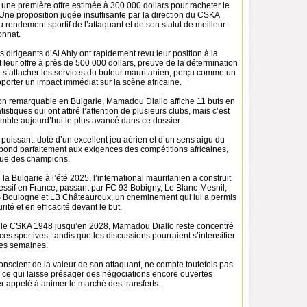
 une première offre estimée à 300 000 dollars pour racheter le
 Une proposition jugée insuffisante par la direction du CSKA
 rendement sportif de l’attaquant et de son statut de meilleur
onnat.
es dirigeants d’Al Ahly ont rapidement revu leur position à la
 leur offre à près de 500 000 dollars, preuve de la détermination
à s’attacher les services du buteur mauritanien, perçu comme un
pporter un impact immédiat sur la scène africaine.
on remarquable en Bulgarie, Mamadou Diallo affiche 11 buts en
istiques qui ont attiré l’attention de plusieurs clubs, mais c’est
emble aujourd’hui le plus avancé dans ce dossier.
t puissant, doté d’un excellent jeu aérien et d’un sens aigu du
pond parfaitement aux exigences des compétitions africaines,
ue des champions.
la Bulgarie à l’été 2025, l’international mauritanien a construit
essif en France, passant par FC 93 Bobigny, Le Blanc-Mesnil,
 Boulogne et LB Châteauroux, un cheminement qui lui a permis
ité et en efficacité devant le but.
 le CSKA 1948 jusqu’en 2028, Mamadou Diallo reste concentré
es sportives, tandis que les discussions pourraient s’intensifier
nes semaines.
onscient de la valeur de son attaquant, ne compte toutefois pas
, ce qui laisse présager des négociations encore ouvertes
r appelé à animer le marché des transferts.