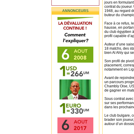
jours en formulant
contrat du joueur.
ANNONCEURS
1948, au regard du
buteur du champi
Face à ce refus, l
hausse, en portant
du club égyptien 
profil capable d’a
Auteur d’une sais
18 matchs, des stat
bien Al Ahly qui s
Son profil de pivo
placement, corres
notamment en Lig
Avant de rejoindre 
un parcours progr
Chambly Oise, US
de gagner en matur
Sous contrat avec
sur ses performanc
dans les prochai
Le club bulgare, c
brader son joueur
autour d’un dossie