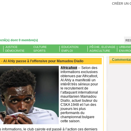
CRÉER UN 
ecté(s) dont 0 membre(s)
RE
JUSTICE
CULTURE
EDUCATION
PÊCHE, ELEVAGE
URBANI
DÉMOCRATIE
SPORTS
EMPLOI
AGRICULTURE
ENVIRO
Commentair
 -
Al Ahly passe à l’offensive pour Mamadou Diallo
Africafoot
-- Selon des
informations exclusives
obtenues par Africafoot,
Al Ahly a manifesté un
intérêt très sérieux pour
le recrutement de
l’attaquant international
mauritanien Mamadou
Diallo, actuel buteur du
CSKA 1948 et l’un des
joueurs les plus
performants du
championnat bulgare
cette saison.
 informations, le club cairote est passé à l’action ces derniers