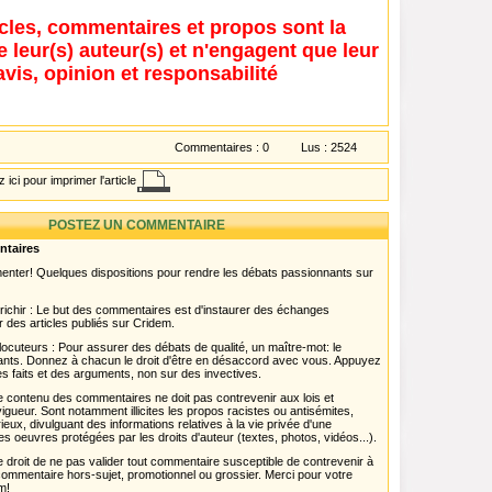
icles, commentaires et propos sont la
e leur(s) auteur(s) et n'engagent que leur
avis, opinion et responsabilité
Commentaires :
0
Lus :
2524
 ici pour imprimer l'article
POSTEZ UN COMMENTAIRE
ntaires
menter! Quelques dispositions pour rendre les débats passionnants sur
chir : Le but des commentaires est d'instaurer des échanges
r des articles publiés sur Cridem.
ocuteurs : Pour assurer des débats de qualité, un maître-mot: le
pants. Donnez à chacun le droit d'être en désaccord avec vous. Appuyez
s faits et des arguments, non sur des invectives.
 Le contenu des commentaires ne doit pas contrevenir aux lois et
igueur. Sont notamment illicites les propos racistes ou antisémites,
rieux, divulguant des informations relatives à la vie privée d'une
es oeuvres protégées par les droits d'auteur (textes, photos, vidéos...).
 droit de ne pas valider tout commentaire susceptible de contrevenir à
ut commentaire hors-sujet, promotionnel ou grossier. Merci pour votre
m!