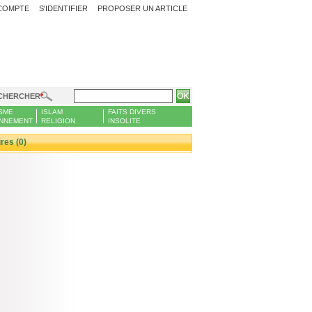
COMPTE
S'IDENTIFIER
PROPOSER UN ARTICLE
CHERCHER
SME
ISLAM
FAITS DIVERS
NNEMENT
RELIGION
INSOLITE
es (0)