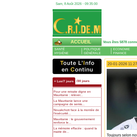
Sam, 8 Août 2026 -
09:35:01
ACCUEIL
Vous êtes 5878 conn
SANTÉ
POLITIQUE
ECONOMIE
HYGIÈNE
GÉNÉRALE
FINANCE
20-01-2026 11:27
/30 jours
+ Lus/7 jours
Pour une retraite digne en
Mauritanie : relever...
La Mauritanie lance une
campagne de semis...
Nouakchott face à la montée de
l’insécurité...
Mauritanie : le gouvernement
renforce le...
La mémoire effacée : quand la
mairie de...
Toujours selon nos