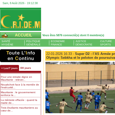
Sam, 8 Août 2026 -
19:12:39
ACCUEIL
Vous êtes 5876 connecté(s) dont 0 membre(s)
SANTÉ
POLITIQUE
ECONOMIE
JUSTICE
CULTURE
HYGIÈNE
GÉNÉRALE
FINANCE
DÉMOCRATIE
SPORTS
22-01-2026 16:33 -
Super D2 : l’AS Armée p
Olympic Sebkha et le peloton de poursuiv
/30 jours
+ Lus/7 jours
Pour une retraite digne en
Mauritanie : relever...
Nouakchott face à la montée de
l’insécurité...
Mauritanie : le gouvernement
renforce le...
La mémoire effacée : quand la
mairie de...
Trois étudiants mauritaniens au
cœur de...