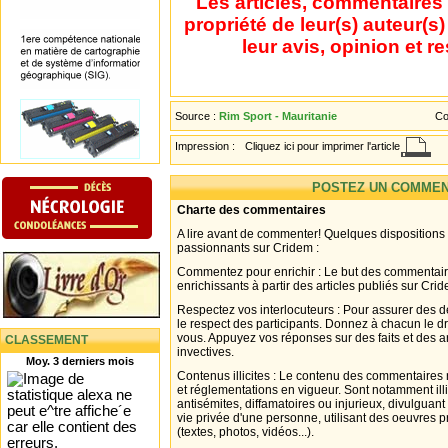
Les articles, commentaires 
propriété de leur(s) auteur(s
leur avis, opinion et r
Source :
Rim Sport - Mauritanie
Co
Impression :
Cliquez ici pour imprimer l'article
POSTEZ UN COMMEN
Charte des commentaires
A lire avant de commenter! Quelques dispositions
passionnants sur Cridem :
Commentez pour enrichir : Le but des commentair
enrichissants à partir des articles publiés sur Cri
Respectez vos interlocuteurs : Pour assurer des d
le respect des participants. Donnez à chacun le d
vous. Appuyez vos réponses sur des faits et des 
CLASSEMENT
invectives.
Moy. 3 derniers mois
Contenus illicites : Le contenu des commentaires n
et réglementations en vigueur. Sont notamment illi
antisémites, diffamatoires ou injurieux, divulguant
vie privée d'une personne, utilisant des oeuvres p
(textes, photos, vidéos...).