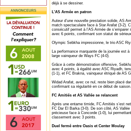
déjà à se dessiner.
ANNONCEURS
L’AS Armée en patron
Auteur d’une nouvelle prestation solide, AS A
match spectaculaire face à Star Arafat (3-2).
consécutif permet à l’AS Armée de s’emparer s
avec 6 points, confirmant son statut de sérieu
Olympic Sebkha impressionne, le trio ASC Riy
La performance marquante de la journée est à m
large vainqueur de Ways FC (4-0).
Grâce à cette démonstration offensive, Sebkh
avec 4 points, à égalité avec ASC Riyadh, ten
(1-1), et FC Brakna, vainqueur étriqué de AS G
Widad Arafat, avec ce nul, reste bien placé dan
confirmant sa régularité en ce début de saison
FC Amitiés et AS Vallée se relancent
Après une entame timide, FC Amitiés s’est ne
FC Dar El Barka (3-0). De son côté, AS Vallée 
précieuse face à Concorde (1-0), lui permettant
classement avec 3 points.
Duel fermé entre Oasis et Center Moulay