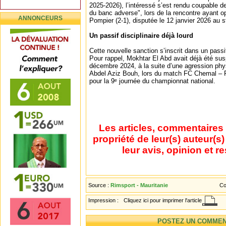
2025-2026), l’intéressé s’est rendu coupable de
du banc adverse", lors de la rencontre ayant 
ANNONCEURS
Pompier (2-1), disputée le 12 janvier 2026 au 
Un passif disciplinaire déjà lourd
Cette nouvelle sanction s’inscrit dans un passi
Pour rappel, Mokhtar El Abd avait déjà été su
décembre 2024, à la suite d’une agression physi
Abdel Aziz Bouh, lors du match FC Chemal –
pour la 9ᵉ journée du championnat national.
Les articles, commentaires 
propriété de leur(s) auteur(s
leur avis, opinion et r
Source :
Rimsport - Mauritanie
Co
Impression :
Cliquez ici pour imprimer l'article
POSTEZ UN COMMEN