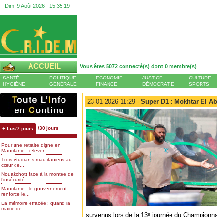
Dim, 9 Août 2026 -
15:35:20
ACCUEIL
Vous êtes 5072 connecté(s) dont 0 membre(s)
SANTÉ
POLITIQUE
ECONOMIE
JUSTICE
CULTURE
HYGIÈNE
GÉNÉRALE
FINANCE
DÉMOCRATIE
SPORTS
23-01-2026 11:29 -
Super D1 : Mokhtar El A
/30 jours
+ Lus/7 jours
Pour une retraite digne en
Mauritanie : relever...
Trois étudiants mauritaniens au
cœur de...
Nouakchott face à la montée de
l’insécurité...
Mauritanie : le gouvernement
renforce le...
La mémoire effacée : quand la
mairie de...
survenus lors de la 13ᵉ journée du Championna