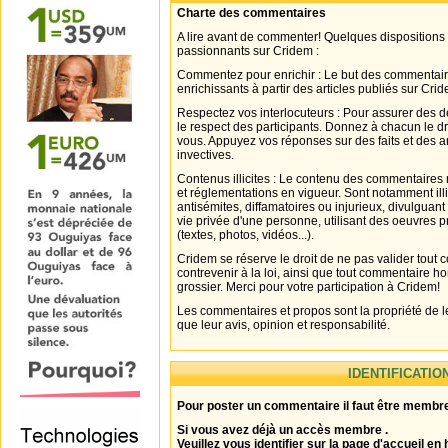
Charte des commentaires
A lire avant de commenter! Quelques dispositions
passionnants sur Cridem :
Commentez pour enrichir : Le but des commentair
enrichissants à partir des articles publiés sur Cri
Respectez vos interlocuteurs : Pour assurer des d
le respect des participants. Donnez à chacun le d
vous. Appuyez vos réponses sur des faits et des 
invectives.
Contenus illicites : Le contenu des commentaires n
et réglementations en vigueur. Sont notamment illi
antisémites, diffamatoires ou injurieux, divulguant
vie privée d'une personne, utilisant des oeuvres p
(textes, photos, vidéos...).
Cridem se réserve le droit de ne pas valider tout
contrevenir à la loi, ainsi que tout commentaire h
grossier. Merci pour votre participation à Cridem!
Les commentaires et propos sont la propriété de l
que leur avis, opinion et responsabilité.
IDENTIFICATIO
Pour poster un commentaire il faut être membre
Si vous avez déjà un accès membre .
Veuillez vous identifier sur la page d'accueil en 