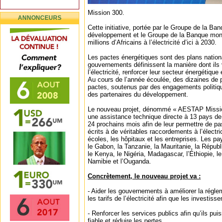
Mission 300.
ANNONCEURS
Cette initiative, portée par le Groupe de la Ban
développement et le Groupe de la Banque mond
millions d’Africains à l’électricité d’ici à 2030.
Les pactes énergétiques sont des plans nation
gouvernements définissent la manière dont ils 
l’électricité, renforcer leur secteur énergétique
Au cours de l’année écoulée, des dizaines de p
pactes, soutenus par des engagements politiq
des partenaires du développement.
Le nouveau projet, dénommé « AESTAP Mission
une assistance technique directe à 13 pays de
24 prochains mois afin de leur permettre de p
écrits à de véritables raccordements à l’électric
écoles, les hôpitaux et les entreprises. Les pa
le Gabon, la Tanzanie, la Mauritanie, la Répu
le Kenya, le Nigéria, Madagascar, l’Éthiopie, le
Namibie et l’Ouganda.
Concrètement, le nouveau projet va :
- Aider les gouvernements à améliorer la régleme
les tarifs de l’électricité afin que les investis
- Renforcer les services publics afin qu’ils pui
fiable et réduire les pertes.