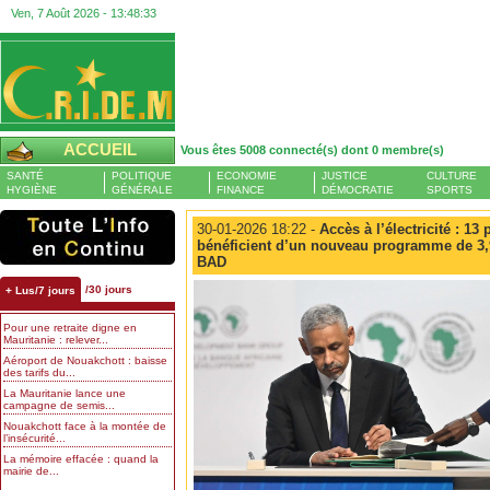
Ven, 7 Août 2026 -
13:48:34
ACCUEIL
Vous êtes 5008 connecté(s) dont 0 membre(s)
SANTÉ
POLITIQUE
ECONOMIE
JUSTICE
CULTURE
HYGIÈNE
GÉNÉRALE
FINANCE
DÉMOCRATIE
SPORTS
30-01-2026 18:22 -
Accès à l’électricité : 13
bénéficient d’un nouveau programme de 3,9
BAD
/30 jours
+ Lus/7 jours
Pour une retraite digne en
Mauritanie : relever...
Aéroport de Nouakchott : baisse
des tarifs du...
La Mauritanie lance une
campagne de semis...
Nouakchott face à la montée de
l’insécurité...
La mémoire effacée : quand la
mairie de...