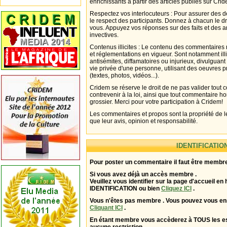
enrichissants à partir des articles publiés sur Cri
Respectez vos interlocuteurs : Pour assurer des d
le respect des participants. Donnez à chacun le d
vous. Appuyez vos réponses sur des faits et des 
invectives.
Contenus illicites : Le contenu des commentaires n
et réglementations en vigueur. Sont notamment illi
antisémites, diffamatoires ou injurieux, divulguant
vie privée d'une personne, utilisant des oeuvres p
(textes, photos, vidéos...).
Cridem se réserve le droit de ne pas valider tout
contrevenir à la loi, ainsi que tout commentaire h
grossier. Merci pour votre participation à Cridem!
Les commentaires et propos sont la propriété de l
que leur avis, opinion et responsabilité.
IDENTIFICATIO
Pour poster un commentaire il faut être membre
Si vous avez déjà un accès membre .
Veuillez vous identifier sur la page d'accueil en 
IDENTIFICATION ou bien
Cliquez ICI
.
Vous n'êtes pas membre . Vous pouvez vous enr
Cliquant ICI
.
En étant membre vous accèderez à TOUS les 