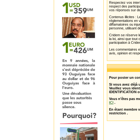
Respectez vos interl
respect des partici
vos réponses sur de
Contenus illicites :
réglementations en v
diffamatoires ou inju
personne, utilisant d
Cridem se réserve le
la loi, ainsi que to
participation à Cride
Les commentaires et 
avis, opinion et resp
Pour poster un com
Si vous avez déjà
Veuillez vous ident
IDENTIFICATION o
Vous n'êtes pas m
ICI
.
En étant membre 
restriction .