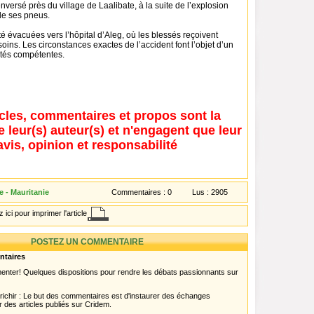
nversé près du village de Laalibate, à la suite de l’explosion
de ses pneus.
té évacuées vers l’hôpital d’Aleg, où les blessés reçoivent
oins. Les circonstances exactes de l’accident font l’objet d’un
rités compétentes.
icles, commentaires et propos sont la
e leur(s) auteur(s) et n'engagent que leur
avis, opinion et responsabilité
 - Mauritanie
Commentaires :
0
Lus :
2905
 ici pour imprimer l'article
POSTEZ UN COMMENTAIRE
ntaires
menter! Quelques dispositions pour rendre les débats passionnants sur
chir : Le but des commentaires est d'instaurer des échanges
r des articles publiés sur Cridem.