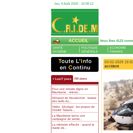
Jeu, 6 Août 2026 -
10:08:13
ACCUEIL
Vous êtes 4123 conn
SANTÉ
POLITIQUE
ECONOMIE
HYGIÈNE
GÉNÉRALE
FINANCE
03-02-2026 19:30
accident
/30 jours
+ Lus/7 jours
Pour une retraite digne en
Mauritanie : relever...
Aéroport de Nouakchott : baisse
des tarifs du...
Vidéo. Sénégal : les propos de
Cheikh Tidiane...
La Mauritanie lance une
campagne de semis...
La mémoire effacée : quand la
mairie de...