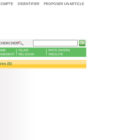
COMPTE
S'IDENTIFIER
PROPOSER UN ARTICLE
CHERCHER
SME
ISLAM
FAITS DIVERS
NNEMENT
RELIGION
INSOLITE
es (0)