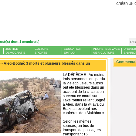
CRÉER UN 
ecté(s) dont 1 membre(s)
RE
JUSTICE
CULTURE
EDUCATION
PÊCHE, ELEVAGE
URBANI
DÉMOCRATIE
SPORTS
EMPLOI
AGRICULTURE
ENVIRO
Commentair
 -
Aleg-Boghé: 3 morts et plusieurs blessés dans un
LA DÉPÊCHE - Au moins
trois personnes ont perdu
la vie et plusieurs autres
ont été blessées dans un
accident de la circulation
survenu ce mardi sur
l’axe routier reliant Boghé
à Aleg, dans la wilaya du
Brakna, révèlent nos
confrères de «Alakhbar ».
Selon les mêmes
sources, un bus de
transport de passagers
transportant 16