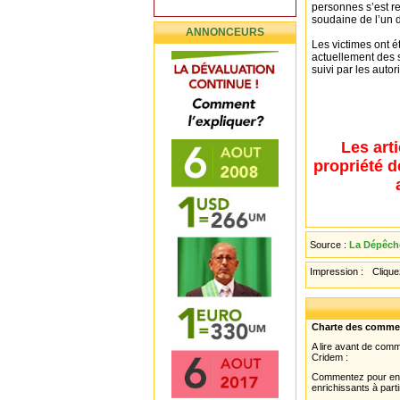
personnes s’est re
soudaine de l’un 
ANNONCEURS
Les victimes ont é
actuellement des s
suivi par les auto
Les art
propriété d
Source :
La Dépêche
Impression :
Cliquez
Charte des comme
A lire avant de com
Cridem :
Commentez pour enri
enrichissants à parti