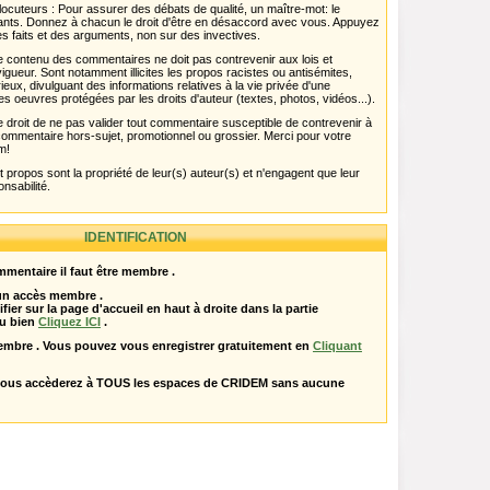
ocuteurs : Pour assurer des débats de qualité, un maître-mot: le
pants. Donnez à chacun le droit d'être en désaccord avec vous. Appuyez
s faits et des arguments, non sur des invectives.
 Le contenu des commentaires ne doit pas contrevenir aux lois et
igueur. Sont notamment illicites les propos racistes ou antisémites,
rieux, divulguant des informations relatives à la vie privée d'une
es oeuvres protégées par les droits d'auteur (textes, photos, vidéos...).
 droit de ne pas valider tout commentaire susceptible de contrevenir à
ut commentaire hors-sujet, promotionnel ou grossier. Merci pour votre
m!
propos sont la propriété de leur(s) auteur(s) et n'engagent que leur
onsabilité.
IDENTIFICATION
mentaire il faut être membre .
 un accès membre .
ifier sur la page d'accueil en haut à droite dans la partie
u bien
Cliquez ICI
.
embre . Vous pouvez vous enregistrer gratuitement en
Cliquant
vous accèderez à TOUS les espaces de CRIDEM sans aucune