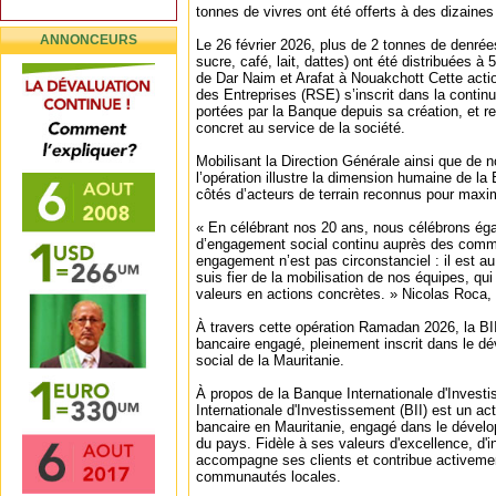
tonnes de vivres ont été offerts à des dizaines
ANNONCEURS
Le 26 février 2026, plus de 2 tonnes de denrées 
sucre, café, lait, dattes) ont été distribuées à 
de Dar Naim et Arafat à Nouakchott Cette acti
des Entreprises (RSE) s’inscrit dans la continui
portées par la Banque depuis sa création, et r
concret au service de la société.
Mobilisant la Direction Générale ainsi que de 
l’opération illustre la dimension humaine de la 
côtés d’acteurs de terrain reconnus pour maxim
« En célébrant nos 20 ans, nous célébrons é
d’engagement social continu auprès des comm
engagement n’est pas circonstanciel : il est au
suis fier de la mobilisation de nos équipes, q
valeurs en actions concrètes. » Nicolas Roca, 
À travers cette opération Ramadan 2026, la BII
bancaire engagé, pleinement inscrit dans le 
social de la Mauritanie.
À propos de la Banque Internationale d'Invest
Internationale d'Investissement (BII) est un ac
bancaire en Mauritanie, engagé dans le dével
du pays. Fidèle à ses valeurs d'excellence, d'int
accompagne ses clients et contribue activeme
communautés locales.