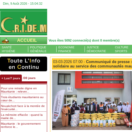
Dim, 9 Août 2026 -
15:04:32
ACCUEIL
Vous êtes 5092 connecté(s) dont 0 membre(s)
SANTÉ
POLITIQUE
ECONOMIE
JUSTICE
CULTURE
HYGIÈNE
GÉNÉRALE
FINANCE
DÉMOCRATIE
SPORTS
03-03-2026 07:00 -
Communiqué de presse :
solidaire au service des communautés mau
/30 jours
+ Lus/7 jours
Pour une retraite digne en
Mauritanie : relever...
Trois étudiants mauritaniens au
cœur de...
Nouakchott face à la montée de
l’insécurité...
La mémoire effacée : quand la
mairie de...
Mauritanie : le gouvernement
renforce le...