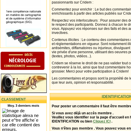
passionnants sur Cridem :
Commentez pour enrichir : Le but des commentair
enrichissants à partir des articles publiés sur Cri
Respectez vos interlocuteurs : Pour assurer des d
le respect des participants. Donnez à chacun le d
vous. Appuyez vos réponses sur des faits et des 
invectives.
Contenus illicites : Le contenu des commentaires n
et réglementations en vigueur. Sont notamment illi
antisémites, diffamatoires ou injurieux, divulguant
vie privée d'une personne, utilisant des oeuvres p
(textes, photos, vidéos...).
Cridem se réserve le droit de ne pas valider tout
contrevenir à la loi, ainsi que tout commentaire h
grossier. Merci pour votre participation à Cridem!
Les commentaires et propos sont la propriété de l
que leur avis, opinion et responsabilité.
IDENTIFICATIO
CLASSEMENT
Moy. 3 derniers mois
Pour poster un commentaire il faut être membre
Si vous avez déjà un accès membre .
Veuillez vous identifier sur la page d'accueil en 
IDENTIFICATION ou bien
Cliquez ICI
.
Vous n'êtes pas membre . Vous pouvez vous enr