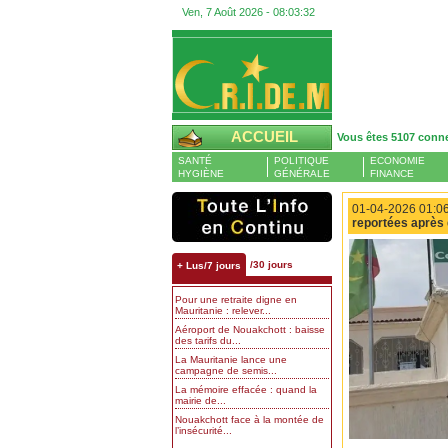
Ven, 7 Août 2026 -
08:03:33
ACCUEIL
Vous êtes 5107 conn
SANTÉ
POLITIQUE
ECONOMIE
HYGIÈNE
GÉNÉRALE
FINANCE
01-04-2026 01:06
reportées après 
/30 jours
+ Lus/7 jours
Pour une retraite digne en
Mauritanie : relever...
Aéroport de Nouakchott : baisse
des tarifs du...
La Mauritanie lance une
campagne de semis...
La mémoire effacée : quand la
mairie de...
Nouakchott face à la montée de
l’insécurité...