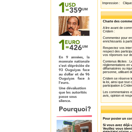
Impression :
Cliquez
Charte des comme
A lire avant de com
Cridem :
Commentez pour enri
enrichissants à parti
Respectez vos interl
respect des partici
vos réponses sur de
Contenus illicites :
réglementations en v
diffamatoires ou inju
personne, utilisant d
Cridem se réserve le
la loi, ainsi que to
participation à Cride
Les commentaires et 
avis, opinion et resp
Pour poster un com
Si vous avez déjà
Veuillez vous ident