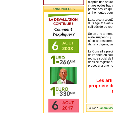
d’après une source
chaos et des baga
ANNONCEURS
personnes, ce qui 
anti-émeutes pour 
La source a ajouté
du siège et évacué
soit décidé de rep
Selon une annonce 
a été suspendu jus
nécessaires permet
dans la dignité, 
Le Conseil a préc
de l’année en cou
registre social de
dans ce registre é
procéder à une nou
Les art
propriété d
Source :
Sahara Med