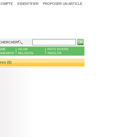
COMPTE
S'IDENTIFIER
PROPOSER UN ARTICLE
CHERCHER
SME
ISLAM
FAITS DIVERS
NNEMENT
RELIGION
INSOLITE
es (0)