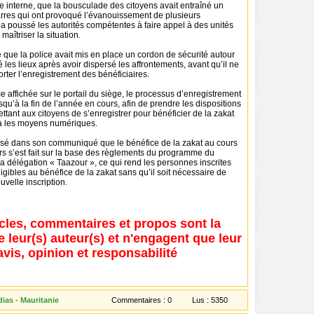
 interne, que la bousculade des citoyens avait entraîné un
rres qui ont provoqué l’évanouissement de plusieurs
a poussé les autorités compétentes à faire appel à des unités
maîtriser la situation.
 que la police avait mis en place un cordon de sécurité autour
 les lieux après avoir dispersé les affrontements, avant qu’il ne
orter l’enregistrement des bénéficiaires.
affichée sur le portail du siège, le processus d’enregistrement
qu’à la fin de l’année en cours, afin de prendre les dispositions
tant aux citoyens de s’enregistrer pour bénéficier de la zakat
via les moyens numériques.
isé dans son communiqué que le bénéfice de la zakat au cours
rs s’est fait sur la base des règlements du programme du
 la délégation « Taazour », ce qui rend les personnes inscrites
ligibles au bénéfice de la zakat sans qu’il soit nécessaire de
velle inscription.
icles, commentaires et propos sont la
e leur(s) auteur(s) et n'engagent que leur
avis, opinion et responsabilité
ias - Mauritanie
Commentaires :
0
Lus :
5350