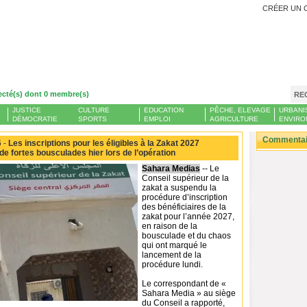
CRÉER UN 
ecté(s) dont 0 membre(s)
RE
JUSTICE
CULTURE
EDUCATION
PÊCHE, ELEVAGE
URBANI
DÉMOCRATIE
SPORTS
EMPLOI
AGRICULTURE
ENVIRO
Commentair
 -
Les inscriptions pour les éligibles à la Zakat 2027
de fortes bousculades hier lors de l’opération
Sahara Medias
-- Le
Conseil supérieur de la
zakat a suspendu la
procédure d’inscription
des bénéficiaires de la
zakat pour l’année 2027,
en raison de la
bousculade et du chaos
qui ont marqué le
lancement de la
procédure lundi.
Le correspondant de «
Sahara Media » au siège
du Conseil a rapporté,