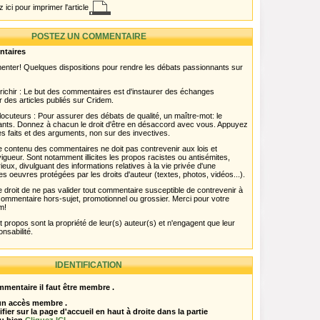
 ici pour imprimer l'article
POSTEZ UN COMMENTAIRE
ntaires
menter! Quelques dispositions pour rendre les débats passionnants sur
chir : Le but des commentaires est d'instaurer des échanges
r des articles publiés sur Cridem.
ocuteurs : Pour assurer des débats de qualité, un maître-mot: le
pants. Donnez à chacun le droit d'être en désaccord avec vous. Appuyez
s faits et des arguments, non sur des invectives.
 Le contenu des commentaires ne doit pas contrevenir aux lois et
igueur. Sont notamment illicites les propos racistes ou antisémites,
rieux, divulguant des informations relatives à la vie privée d'une
es oeuvres protégées par les droits d'auteur (textes, photos, vidéos...).
 droit de ne pas valider tout commentaire susceptible de contrevenir à
ut commentaire hors-sujet, promotionnel ou grossier. Merci pour votre
m!
propos sont la propriété de leur(s) auteur(s) et n'engagent que leur
onsabilité.
IDENTIFICATION
mentaire il faut être membre .
 un accès membre .
ifier sur la page d'accueil en haut à droite dans la partie