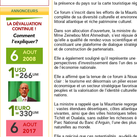
la présence du pays sur la carte touristique rég
ANNONCEURS
Ce forum s’inscrit dans les efforts de la Mauri
complète de sa diversité culturelle et environn
littoral atlantique et riche patrimoine culturel.
Dans son allocution d’ouverture, la ministre 
Mme Zeinebou Mint Ahmednah, s’est réjouie de 
qu’elle a qualifié de rendez-vous scientifique e
constituant une plateforme de dialogue stratég
et de construction de partenariats.
Elle a également souligné qu’il représente une 
perspectives d’investissement dans l’un des s
de l’économie nationale.
Elle a affirmé que la tenue de ce forum à No
clair : le tourisme est désormais un pilier ess
économique et un secteur stratégique favorisa
peuples et la valorisation de l’identité culturelle
nations.
La ministre a rappelé que la Mauritanie regorge
: vastes étendues désertiques, côtes atlantiqu
vivantes, ainsi que des villes historiques tell
Tichitt et Oualata, sans oublier les richesses
Parc National du Banc d’Arguin, l’une des plu
naturelles au monde.
Elle a précisé que ces potentialités, au-delà de