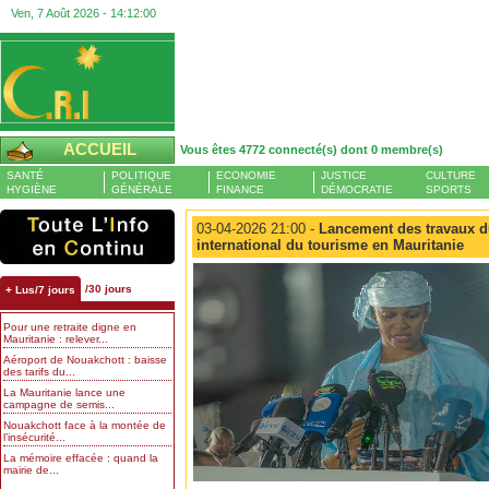
Ven, 7 Août 2026 -
14:12:01
ACCUEIL
Vous êtes 4772 connecté(s) dont 0 membre(s)
SANTÉ
POLITIQUE
ECONOMIE
JUSTICE
CULTURE
HYGIÈNE
GÉNÉRALE
FINANCE
DÉMOCRATIE
SPORTS
03-04-2026 21:00 -
Lancement des travaux d
international du tourisme en Mauritanie
/30 jours
+ Lus/7 jours
Pour une retraite digne en
Mauritanie : relever...
Aéroport de Nouakchott : baisse
des tarifs du...
La Mauritanie lance une
campagne de semis...
Nouakchott face à la montée de
l’insécurité...
La mémoire effacée : quand la
mairie de...