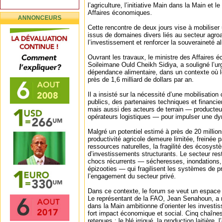
l’agriculture, l’initiative Main dans la Main et 
Affaires économiques.
ANNONCEURS
Cette rencontre de deux jours vise à mobiliser 
issus de domaines divers liés au secteur agroal
l’investissement et renforcer la souveraineté a
Ouvrant les travaux, le ministre des Affaires 
Soileimane Ould Cheikh Sidiya, a souligné l’ur
dépendance alimentaire, dans un contexte où l
près de 1,6 milliard de dollars par an.
Il a insisté sur la nécessité d’une mobilisatio
publics, des partenaires techniques et financie
mais aussi des acteurs de terrain — producteu
opérateurs logistiques — pour impulser une d
Malgré un potentiel estimé à près de 20 million
productivité agricole demeure limitée, freinée 
ressources naturelles, la fragilité des écosyst
d’investissements structurants. Le secteur res
chocs récurrents — sécheresses, inondations, 
épizooties — qui fragilisent les systèmes de pr
l’engagement du secteur privé.
Dans ce contexte, le forum se veut un espace 
Le représentant de la FAO, Jean Senahoun, a ra
dans la Main ambitionne d’orienter les investis
fort impact économique et social. Cinq chaînes 
retenues : le blé irrigué, la production laitière,