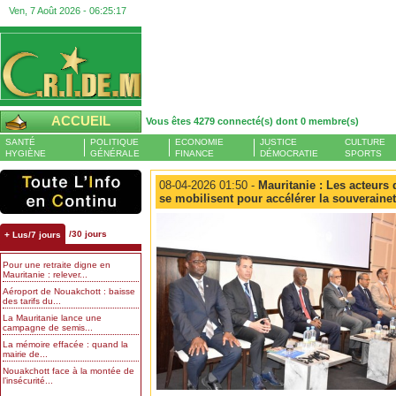
Ven, 7 Août 2026 -
06:25:19
ACCUEIL
Vous êtes 4279 connecté(s) dont 0 membre(s)
SANTÉ
POLITIQUE
ECONOMIE
JUSTICE
CULTURE
HYGIÈNE
GÉNÉRALE
FINANCE
DÉMOCRATIE
SPORTS
08-04-2026 01:50 -
Mauritanie : Les acteurs 
se mobilisent pour accélérer la souverainet
/30 jours
+ Lus/7 jours
Pour une retraite digne en
Mauritanie : relever...
Aéroport de Nouakchott : baisse
des tarifs du...
La Mauritanie lance une
campagne de semis...
La mémoire effacée : quand la
mairie de...
Nouakchott face à la montée de
l’insécurité...