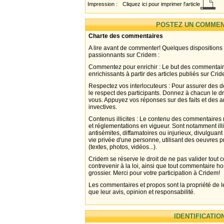
Impression :
Cliquez ici pour imprimer l'article
POSTEZ UN COMMEN
Charte des commentaires
A lire avant de commenter! Quelques dispositions
passionnants sur Cridem :
Commentez pour enrichir : Le but des commentair
enrichissants à partir des articles publiés sur Cri
Respectez vos interlocuteurs : Pour assurer des d
le respect des participants. Donnez à chacun le d
vous. Appuyez vos réponses sur des faits et des 
invectives.
Contenus illicites : Le contenu des commentaires n
et réglementations en vigueur. Sont notamment illi
antisémites, diffamatoires ou injurieux, divulguant
vie privée d'une personne, utilisant des oeuvres p
(textes, photos, vidéos...).
Cridem se réserve le droit de ne pas valider tout
contrevenir à la loi, ainsi que tout commentaire h
grossier. Merci pour votre participation à Cridem!
Les commentaires et propos sont la propriété de l
que leur avis, opinion et responsabilité.
IDENTIFICATIO