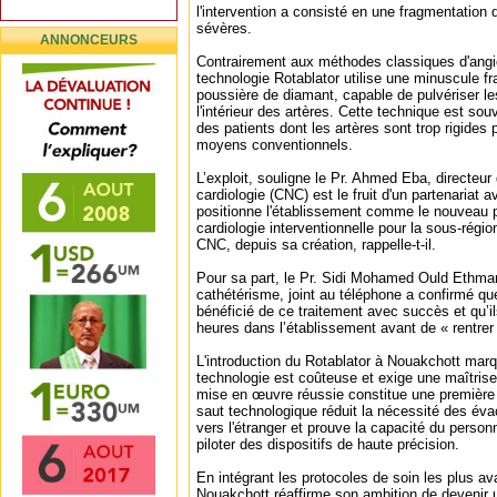
l'intervention a consisté en une fragmentation 
sévères.
ANNONCEURS
Contrairement aux méthodes classiques d'angiop
technologie Rotablator utilise une minuscule fr
poussière de diamant, capable de pulvériser le
l'intérieur des artères. Cette technique est sou
des patients dont les artères sont trop rigides p
moyens conventionnels.
L’exploit, souligne le Pr. Ahmed Eba, directeur
cardiologie (CNC) est le fruit d'un partenariat av
positionne l'établissement comme le nouveau p
cardiologie interventionnelle pour la sous-rég
CNC, depuis sa création, rappelle-t-il.
Pour sa part, le Pr. Sidi Mohamed Ould Ethma
cathétérisme, joint au téléphone a confirmé qu
bénéficié de ce traitement avec succès et qu’i
heures dans l’établissement avant de « rentrer
L'introduction du Rotablator à Nouakchott marq
technologie est coûteuse et exige une maîtrise
mise en œuvre réussie constitue une première 
saut technologique réduit la nécessité des év
vers l'étranger et prouve la capacité du person
piloter des dispositifs de haute précision.
En intégrant les protocoles de soin les plus 
Nouakchott réaffirme son ambition de devenir 