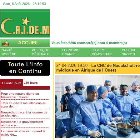
Sam, 8 Août 2026 -
23:19:54
ACCUEIL
Vous êtes 6896 connecté(s) dont 0 membre(s)
SANTÉ
POLITIQUE
ECONOMIE
JUSTICE
CULTURE
HYGIÈNE
GÉNÉRALE
FINANCE
DÉMOCRATIE
SPORTS
24-04-2026 19:30 -
Le CNC de Nouakchott ré
médicale en Afrique de l’Ouest
/30 jours
+ Lus/7 jours
Pour une retraite digne en
Mauritanie : relever...
Trois étudiants mauritaniens au
cœur de...
Nouakchott face à la montée de
l’insécurité...
Mauritanie : le gouvernement
renforce le...
La mémoire effacée : quand la
mairie de...