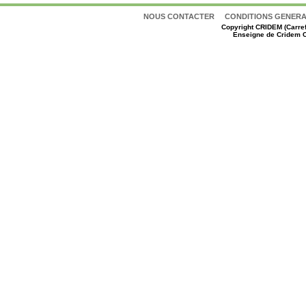
NOUS CONTACTER
CONDITIONS GENERAL
Copyright
CRIDEM (Carref
Enseigne de Cridem C