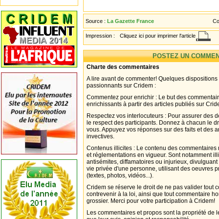
Source :
La Gazette France
Co
Impression :
Cliquez ici pour imprimer l'article
POSTEZ UN COMMEN
Charte des commentaires
A lire avant de commenter! Quelques dispositions
passionnants sur Cridem :
Commentez pour enrichir : Le but des commentair
enrichissants à partir des articles publiés sur Cri
Respectez vos interlocuteurs : Pour assurer des d
le respect des participants. Donnez à chacun le d
vous. Appuyez vos réponses sur des faits et des 
invectives.
Contenus illicites : Le contenu des commentaires n
et réglementations en vigueur. Sont notamment illi
antisémites, diffamatoires ou injurieux, divulguant
vie privée d'une personne, utilisant des oeuvres p
(textes, photos, vidéos...).
Cridem se réserve le droit de ne pas valider tout
contrevenir à la loi, ainsi que tout commentaire h
grossier. Merci pour votre participation à Cridem!
Les commentaires et propos sont la propriété de l