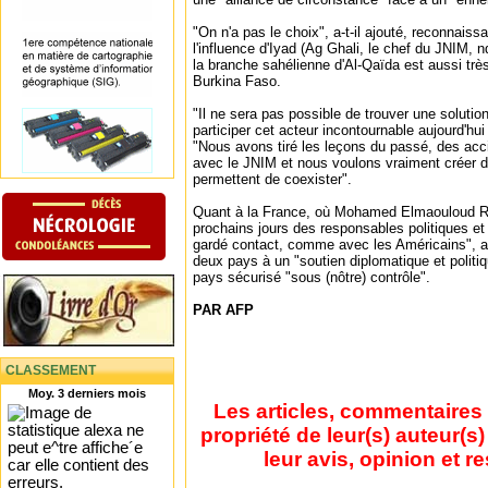
"On n'a pas le choix", a-t-il ajouté, reconnais
l'influence d'Iyad (Ag Ghali, le chef du JNIM, n
la branche sahélienne d'Al-Qaïda est aussi trè
Burkina Faso.
"Il ne sera pas possible de trouver une solution 
participer cet acteur incontournable aujourd'hui d
"Nous avons tiré les leçons du passé, des ac
avec le JNIM et nous voulons vraiment créer
permettent de coexister".
Quant à la France, où Mohamed Elmaouloud R
prochains jours des responsables politiques et 
gardé contact, comme avec les Américains", a-t
deux pays à un "soutien diplomatique et politi
pays sécurisé "sous (nôtre) contrôle".
PAR AFP
CLASSEMENT
Moy. 3 derniers mois
Les articles, commentaires 
propriété de leur(s) auteur(s
leur avis, opinion et r