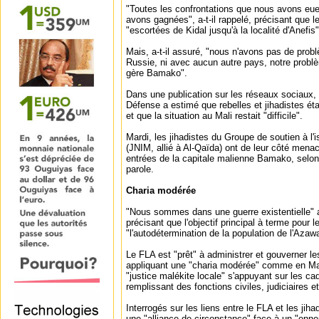
"Toutes les confrontations que nous avons eu
avons gagnées", a-t-il rappelé, précisant que l
"escortées de Kidal jusqu'à la localité d'Anefis"
Mais, a-t-il assuré, "nous n'avons pas de prob
Russie, ni avec aucun autre pays, notre problè
gère Bamako".
Dans une publication sur les réseaux sociaux, 
Défense a estimé que rebelles et jihadistes éta
et que la situation au Mali restait "difficile".
Mardi, les jihadistes du Groupe de soutien à l
(JNIM, allié à Al-Qaïda) ont de leur côté mena
entrées de la capitale malienne Bamako, selon 
parole.
Charia modérée
"Nous sommes dans une guerre existentielle"
précisant que l'objectif principal à terme pour 
"l'autodétermination de la population de l'Azaw
Le FLA est "prêt" à administrer et gouverner le
appliquant une "charia modérée" comme en Maurit
"justice malékite locale" s'appuyant sur les c
remplissant des fonctions civiles, judiciaires et
Interrogés sur les liens entre le FLA et les jih
une "alliance de circonstance" face à un "enn