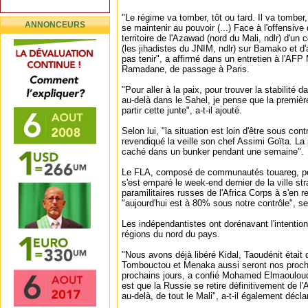
"Le régime va tomber, tôt ou tard. Il va tomber,
ANNONCEURS
se maintenir au pouvoir (...) Face à l'offensive
territoire de l'Azawad (nord du Mali, ndlr) d'un 
(les jihadistes du JNIM, ndlr) sur Bamako et d'a
pas tenir", a affirmé dans un entretien à l'A
Ramadane, de passage à Paris.
"Pour aller à la paix, pour trouver la stabilité 
au-delà dans le Sahel, je pense que la premièr
partir cette junte", a-t-il ajouté.
Selon lui, "la situation est loin d'être sous con
revendiqué la veille son chef Assimi Goïta. La 
caché dans un bunker pendant une semaine".
Le FLA, composé de communautés touareg, pe
s'est emparé le week-end dernier de la ville str
paramilitaires russes de l'Africa Corps à s'en re
"aujourd'hui est à 80% sous notre contrôle", sel
Les indépendantistes ont dorénavant l'intentio
régions du nord du pays.
"Nous avons déjà libéré Kidal, Taoudénit était 
Tombouctou et Menaka aussi seront nos prochai
prochains jours, a confié Mohamed Elmaoulou
est que la Russie se retire définitivement de l'
au-delà, de tout le Mali", a-t-il également décla