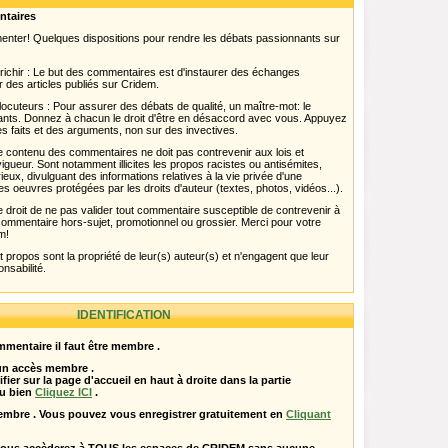
ntaires
menter! Quelques dispositions pour rendre les débats passionnants sur
chir : Le but des commentaires est d'instaurer des échanges
r des articles publiés sur Cridem.
ocuteurs : Pour assurer des débats de qualité, un maître-mot: le
pants. Donnez à chacun le droit d'être en désaccord avec vous. Appuyez
s faits et des arguments, non sur des invectives.
 Le contenu des commentaires ne doit pas contrevenir aux lois et
igueur. Sont notamment illicites les propos racistes ou antisémites,
rieux, divulguant des informations relatives à la vie privée d'une
es oeuvres protégées par les droits d'auteur (textes, photos, vidéos...).
 droit de ne pas valider tout commentaire susceptible de contrevenir à
ut commentaire hors-sujet, promotionnel ou grossier. Merci pour votre
m!
propos sont la propriété de leur(s) auteur(s) et n'engagent que leur
onsabilité.
IDENTIFICATION
mentaire il faut être membre .
 un accès membre .
ifier sur la page d'accueil en haut à droite dans la partie
u bien
Cliquez ICI
.
embre . Vous pouvez vous enregistrer gratuitement en
Cliquant