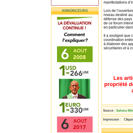
manifestations d’in
ANNONCEURS
Lors de l’ouvertu
niveau destiné au
défense des pays d
de ce forum inter
en particulier dan
Il a souligné que 
coordination entre
à élaborer des app
sécuritaires et à co
Les art
propriété d
Source :
Sahara Méd
Impression :
Cliquez