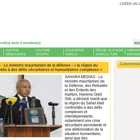
CRÉER UN 
ecté(s) dont 0 membre(s)
RE
JUSTICE
CULTURE
EDUCATION
PÊCHE, ELEVAGE
URBANI
DÉMOCRATIE
SPORTS
EMPLOI
AGRICULTURE
ENVIRO
Commentair
 -
Le ministre mauritanien de la défense : « la région du
ntée à des défis sécuritaires et humanitaires complexes »
SAHARA MEDIAS - Le
ministre mauritanien de
la Défense, des Retraités
et des Enfants des
martyrs, Hanena Ould
Sidi, a déclaré mardi que
la région du Sahel était
confrontée à des défis
complexes et
interdépendants,
notamment une crise
sécuritaire persistante et
une détérioration de la
situation humanitaire,
ainsi que des