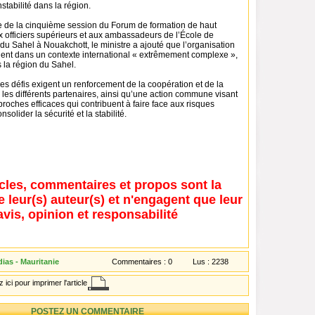
stabilité dans la région.
re de la cinquième session du Forum de formation de haut
x officiers supérieurs et aux ambassadeurs de l’École de
u Sahel à Nouakchott, le ministre a ajouté que l’organisation
vient dans un contexte international « extrêmement complexe »,
s la région du Sahel.
ces défis exigent un renforcement de la coopération et de la
 les différents partenaires, ainsi qu’une action commune visant
roches efficaces qui contribuent à faire face aux risques
nsolider la sécurité et la stabilité.
icles, commentaires et propos sont la
e leur(s) auteur(s) et n'engagent que leur
avis, opinion et responsabilité
ias - Mauritanie
Commentaires :
0
Lus :
2238
 ici pour imprimer l'article
POSTEZ UN COMMENTAIRE