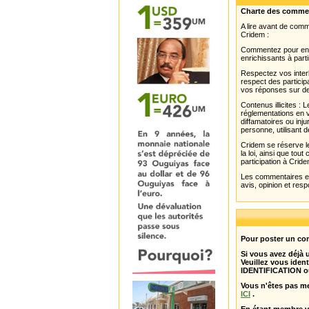
Charte des comme
A lire avant de com
Cridem :
Commentez pour enri
enrichissants à parti
Respectez vos interl
respect des partici
vos réponses sur de
Contenus illicites :
réglementations en v
diffamatoires ou inju
personne, utilisant d
Cridem se réserve le
la loi, ainsi que to
participation à Cride
Les commentaires et 
avis, opinion et resp
Pour poster un com
Si vous avez déjà
Veuillez vous ident
IDENTIFICATION o
Vous n'êtes pas m
ICI
.