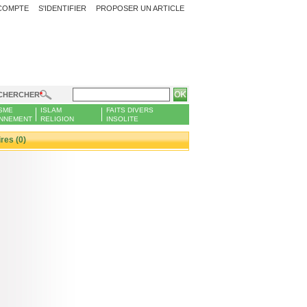
COMPTE
S'IDENTIFIER
PROPOSER UN ARTICLE
CHERCHER
SME
ISLAM
FAITS DIVERS
NNEMENT
RELIGION
INSOLITE
es (0)