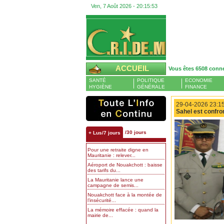
Ven, 7 Août 2026 -
20:15:54
ACCUEIL
Vous êtes 6508 conn
SANTÉ
POLITIQUE
ECONOMIE
HYGIÈNE
GÉNÉRALE
FINANCE
29-04-2026 23:15
Sahel est confro
/30 jours
+ Lus/7 jours
Pour une retraite digne en
Mauritanie : relever...
Aéroport de Nouakchott : baisse
des tarifs du...
La Mauritanie lance une
campagne de semis...
Nouakchott face à la montée de
l’insécurité...
La mémoire effacée : quand la
mairie de...