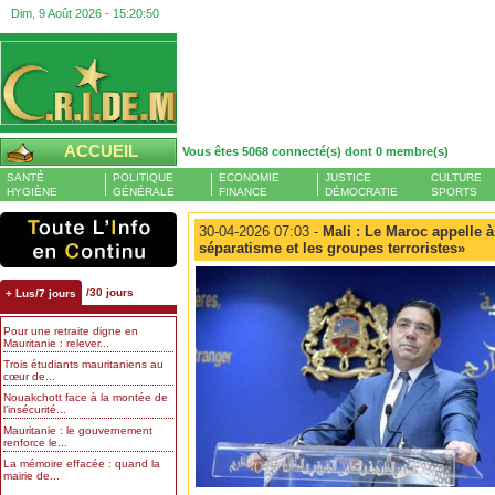
Dim, 9 Août 2026 -
15:20:50
ACCUEIL
Vous êtes 5068 connecté(s) dont 0 membre(s)
SANTÉ
POLITIQUE
ECONOMIE
JUSTICE
CULTURE
HYGIÈNE
GÉNÉRALE
FINANCE
DÉMOCRATIE
SPORTS
30-04-2026 07:03 -
Mali : Le Maroc appelle à 
séparatisme et les groupes terroristes»
/30 jours
+ Lus/7 jours
Pour une retraite digne en
Mauritanie : relever...
Trois étudiants mauritaniens au
cœur de...
Nouakchott face à la montée de
l’insécurité...
Mauritanie : le gouvernement
renforce le...
La mémoire effacée : quand la
mairie de...