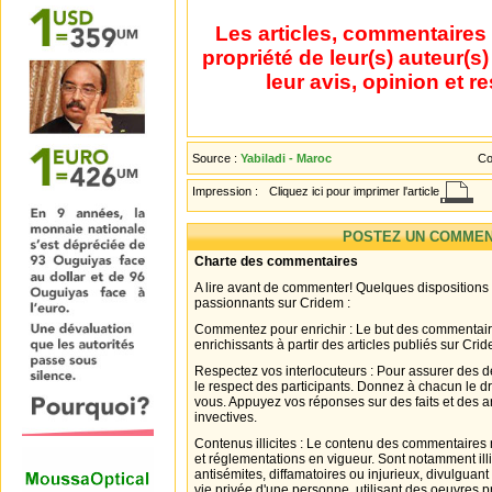
Les articles, commentaires 
propriété de leur(s) auteur(s
leur avis, opinion et r
Source :
Yabiladi - Maroc
Co
Impression :
Cliquez ici pour imprimer l'article
POSTEZ UN COMMEN
Charte des commentaires
A lire avant de commenter! Quelques dispositions
passionnants sur Cridem :
Commentez pour enrichir : Le but des commentair
enrichissants à partir des articles publiés sur Cri
Respectez vos interlocuteurs : Pour assurer des d
le respect des participants. Donnez à chacun le d
vous. Appuyez vos réponses sur des faits et des 
invectives.
Contenus illicites : Le contenu des commentaires n
et réglementations en vigueur. Sont notamment illi
antisémites, diffamatoires ou injurieux, divulguant
vie privée d'une personne, utilisant des oeuvres p