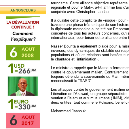
terrorisme. Cette alliance objective représente
régionale et pour le Mali», a-t-il affirmé lors 
ANNONCEURS
conjointe avec Christopher Landau.
Il a qualifié cette complicité de «risque» pour 
traverse une phase très critique de son histoi
la diplomatie marocaine a insisté sur l'importa
concertée de tous les acteurs concernés, qu'il
internationaux, pour briser cette alliance entre
Nasser Bourita a également plaidé pour la mi
inverses, des dynamiques de stabilité qui resp
populations et où les relations sont basées sur
le chantage et l'intimidation».
Le ministre a rappelé que le Maroc a fermeme
contre le gouvernement malien. Contrairement à
toujours défendu la souveraineté du Mali, mê
reconnaissait la "RASD".
Les attaques contre le gouvernement malien s
Libération de l'Azawad, un groupe séparatiste, 
soutien à l'islam et aux musulmans (JNIM), dir
deux entités, tout comme le Polisario, bénéficie
Mohammed Jaabouk