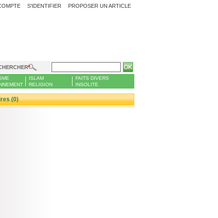
COMPTE
S'IDENTIFIER
PROPOSER UN ARTICLE
CHERCHER
SME
ISLAM
FAITS DIVERS
NNEMENT
RELIGION
INSOLITE
es (0)