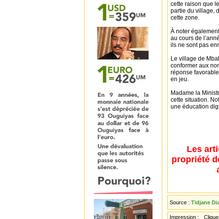
cette raison que l
partie du village,
cette zone.
À noter également 
au cours de l’ann
ils ne sont pas en
Le village de Mbah
conformer aux nor
réponse favorable 
en jeu.
Madame la Ministr
cette situation. N
une éducation dig
Les art
propriété d
Source :
Tidjane Di
Impression :
Cliquez