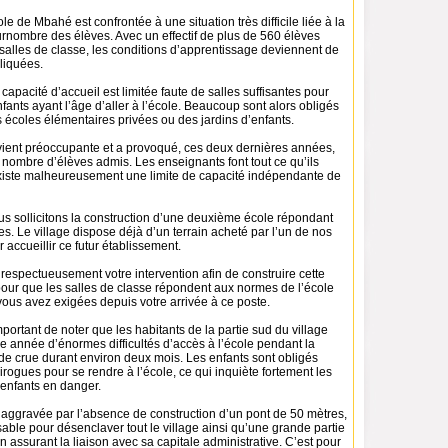
le de Mbahé est confrontée à une situation très difficile liée à la
urnombre des élèves. Avec un effectif de plus de 560 élèves
salles de classe, les conditions d’apprentissage deviennent de
liquées.
apacité d’accueil est limitée faute de salles suffisantes pour
enfants ayant l’âge d’aller à l’école. Beaucoup sont alors obligés
 écoles élémentaires privées ou des jardins d’enfants.
evient préoccupante et a provoqué, ces deux dernières années,
nombre d’élèves admis. Les enseignants font tout ce qu’ils
existe malheureusement une limite de capacité indépendante de
us sollicitons la construction d’une deuxième école répondant
s. Le village dispose déjà d’un terrain acheté par l’un de nos
 accueillir ce futur établissement.
spectueusement votre intervention afin de construire cette
our que les salles de classe répondent aux normes de l’école
vous avez exigées depuis votre arrivée à ce poste.
mportant de noter que les habitants de la partie sud du village
e année d’énormes difficultés d’accès à l’école pendant la
e crue durant environ deux mois. Les enfants sont obligés
rogues pour se rendre à l’école, ce qui inquiète fortement les
 enfants en danger.
t aggravée par l’absence de construction d’un pont de 50 mètres,
able pour désenclaver tout le village ainsi qu’une grande partie
 assurant la liaison avec sa capitale administrative. C’est pour