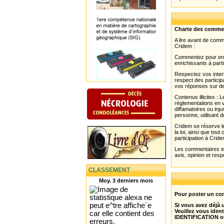
Charte des comme
A lire avant de com
Cridem :
Commentez pour enri
enrichissants à parti
Respectez vos interl
respect des partici
vos réponses sur de
Contenus illicites :
réglementations en v
diffamatoires ou inju
personne, utilisant d
Cridem se réserve le
la loi, ainsi que to
participation à Cride
Les commentaires et 
avis, opinion et resp
CLASSEMENT
Moy. 3 derniers mois
Pour poster un com
Si vous avez déjà
Veuillez vous ident
IDENTIFICATION o