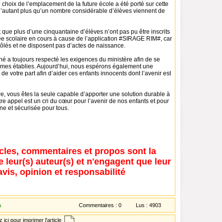
e choix de l’emplacement de la future école a été porté sur cette
 d’autant plus qu’un nombre considérable d’élèves viennent de
que plus d’une cinquantaine d’élèves n’ont pas pu être inscrits
ée scolaire en cours à cause de l’application #SIRAGE RIM#, car
rôlés et ne disposent pas d’actes de naissance.
é a toujours respecté les exigences du ministère afin de se
mes établies. Aujourd’hui, nous espérons également une
de votre part afin d’aider ces enfants innocents dont l’avenir est
e, vous êtes la seule capable d’apporter une solution durable à
otre appel est un cri du cœur pour l’avenir de nos enfants et pour
ne et sécurisée pour tous.
icles, commentaires et propos sont la
e leur(s) auteur(s) et n'engagent que leur
avis, opinion et responsabilité
a
Commentaires :
0
Lus :
4903
 ici pour imprimer l'article