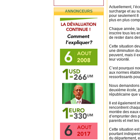
Actuellement, l’éco
ANNONCEURS
surcharge et au s
pour seulement 8 
plus en plus comp
Chaque année, la c
inscrire tous les 
de rester dans des
Cette situation d
une diminution du 
peuvent, mais il 
leur volonté.
C’est pourquoi no
aux normes établie
ressortissants pour
Nous demandons re
deuxième école, p
républicaine que 
Il est également i
rencontrent chaqu
montée des eaux d
d’emprunter des pi
parents et met les
Cette situation es
pourtant indispens
du département, en