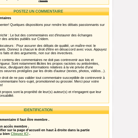
POSTEZ UN COMMENTAIRE
ntaires
menter! Quelques dispositions pour rendre les débats passionnants sur
chir : Le but des commentaires est d'instaurer des échanges
r des articles publiés sur Cridem.
ocuteurs : Pour assurer des débats de qualité, un maître-mot: le
pants. Donnez à chacun le droit d'être en désaccord avec vous. Appuyez
s faits et des arguments, non sur des invectives.
 Le contenu des commentaires ne doit pas contrevenir aux lois et
igueur. Sont notamment illicites les propos racistes ou antisémites,
rieux, divulguant des informations relatives à la vie privée d'une
es oeuvres protégées par les droits d'auteur (textes, photos, vidéos...).
 droit de ne pas valider tout commentaire susceptible de contrevenir à
ut commentaire hors-sujet, promotionnel ou grossier. Merci pour votre
m!
propos sont la propriété de leur(s) auteur(s) et n'engagent que leur
onsabilité.
IDENTIFICATION
mentaire il faut être membre .
 un accès membre .
ifier sur la page d'accueil en haut à droite dans la partie
u bien
Cliquez ICI
.