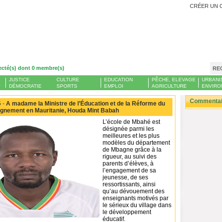
CRÉER UN 
ecté(s) dont 0 membre(s)
RE
JUSTICE
CULTURE
EDUCATION
PÊCHE, ELEVAGE
URBANI
DÉMOCRATIE
SPORTS
EMPLOI
AGRICULTURE
ENVIRO
Commentair
 -
A madame la Ministre de l’Éducation et de la Réforme du
gnement en Mauritanie, Houda Mint Babah
L’école de Mbahé est
désignée parmi les
meilleures et les plus
modèles du département
de Mbagne grâce à la
rigueur, au suivi des
parents d’élèves, à
l’engagement de sa
jeunesse, de ses
ressortissants, ainsi
qu’au dévouement des
enseignants motivés par
le sérieux du village dans
le développement
éducatif.