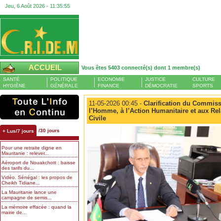
Jeu, 6 Août 2026 -
11:35:56
ACCUEIL
Vous êtes 5403 connecté(s) dont 1 membre(s)
SANTÉ
POLITIQUE
ECONOMIE
JUSTICE
CULTURE
HYGIÈNE
GÉNÉRALE
FINANCE
DÉMOCRATIE
SPORTS
11-05-2026 00:45 -
Clarification du Commissa
l’Homme, à l’Action Humanitaire et aux Rel
Civile
/30 jours
+ Lus/7 jours
Pour une retraite digne en
Mauritanie : relever...
Aéroport de Nouakchott : baisse
des tarifs du...
Vidéo. Sénégal : les propos de
Cheikh Tidiane...
La Mauritanie lance une
campagne de semis...
La mémoire effacée : quand la
mairie de...