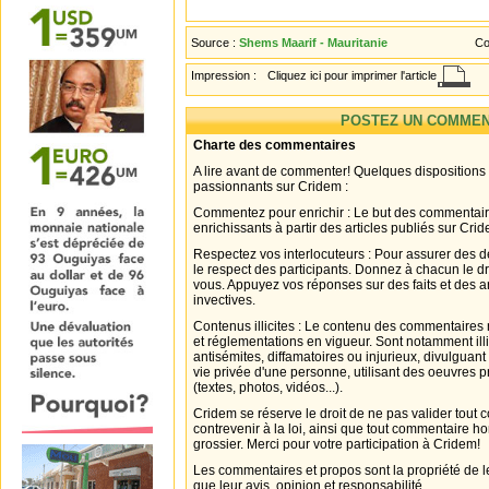
Source :
Shems Maarif - Mauritanie
Co
Impression :
Cliquez ici pour imprimer l'article
POSTEZ UN COMMEN
Charte des commentaires
A lire avant de commenter! Quelques dispositions
passionnants sur Cridem :
Commentez pour enrichir : Le but des commentair
enrichissants à partir des articles publiés sur Cri
Respectez vos interlocuteurs : Pour assurer des d
le respect des participants. Donnez à chacun le d
vous. Appuyez vos réponses sur des faits et des 
invectives.
Contenus illicites : Le contenu des commentaires n
et réglementations en vigueur. Sont notamment illi
antisémites, diffamatoires ou injurieux, divulguant
vie privée d'une personne, utilisant des oeuvres p
(textes, photos, vidéos...).
Cridem se réserve le droit de ne pas valider tout
contrevenir à la loi, ainsi que tout commentaire h
grossier. Merci pour votre participation à Cridem!
Les commentaires et propos sont la propriété de l
que leur avis, opinion et responsabilité.