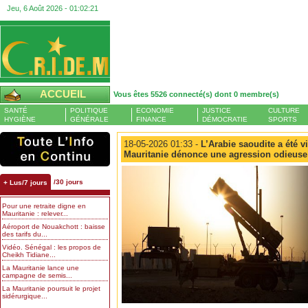
Jeu, 6 Août 2026 -
01:02:22
ACCUEIL
Vous êtes 5526 connecté(s) dont 0 membre(s)
SANTÉ
POLITIQUE
ECONOMIE
JUSTICE
CULTURE
HYGIÈNE
GÉNÉRALE
FINANCE
DÉMOCRATIE
SPORTS
18-05-2026 01:33 -
L’Arabie saoudite a été vi
Mauritanie dénonce une agression odieuse
/30 jours
+ Lus/7 jours
Pour une retraite digne en
Mauritanie : relever...
Aéroport de Nouakchott : baisse
des tarifs du...
Vidéo. Sénégal : les propos de
Cheikh Tidiane...
La Mauritanie lance une
campagne de semis...
La Mauritanie poursuit le projet
sidérurgique...