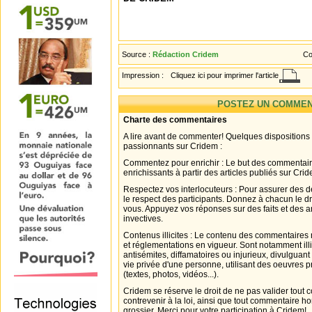
Source :
Rédaction Cridem
Co
Impression :
Cliquez ici pour imprimer l'article
POSTEZ UN COMMEN
Charte des commentaires
A lire avant de commenter! Quelques dispositions
passionnants sur Cridem :
Commentez pour enrichir : Le but des commentair
enrichissants à partir des articles publiés sur Cri
Respectez vos interlocuteurs : Pour assurer des d
le respect des participants. Donnez à chacun le d
vous. Appuyez vos réponses sur des faits et des 
invectives.
Contenus illicites : Le contenu des commentaires n
et réglementations en vigueur. Sont notamment illi
antisémites, diffamatoires ou injurieux, divulguant
vie privée d'une personne, utilisant des oeuvres p
(textes, photos, vidéos...).
Cridem se réserve le droit de ne pas valider tout
contrevenir à la loi, ainsi que tout commentaire h
grossier. Merci pour votre participation à Cridem!