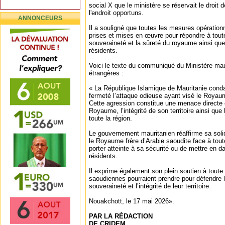
social X que le ministère se réservait le droit
l'endroit opportuns.
ANNONCEURS
Il a souligné que toutes les mesures opération
prises et mises en œuvre pour répondre à toute
souveraineté et la sûreté du royaume ainsi que
résidents.
Voici le texte du communiqué du Ministère mau
étrangères :
« La République Islamique de Mauritanie cond
fermeté l’attaque odieuse ayant visé le Royaum
Cette agression constitue une menace directe 
Royaume, l’intégrité de son territoire ainsi que l
toute la région.
Le gouvernement mauritanien réaffirme sa solid
le Royaume frère d’Arabie saoudite face à tou
porter atteinte à sa sécurité ou de mettre en d
résidents.
Il exprime également son plein soutien à toute
saoudiennes pourraient prendre pour défendre leu
souveraineté et l’intégrité de leur territoire.
Nouakchott, le 17 mai 2026».
PAR LA RÉDACTION
DE CRIDEM