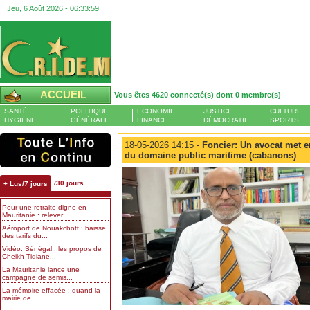
Jeu, 6 Août 2026 -
06:33:59
ACCUEIL
Vous êtes 4620 connecté(s) dont 0 membre(s)
SANTÉ
POLITIQUE
ECONOMIE
JUSTICE
CULTURE
HYGIÈNE
GÉNÉRALE
FINANCE
DÉMOCRATIE
SPORTS
18-05-2026 14:15 -
Foncier: Un avocat met e
du domaine public maritime (cabanons)
/30 jours
+ Lus/7 jours
Pour une retraite digne en
Mauritanie : relever...
Aéroport de Nouakchott : baisse
des tarifs du...
Vidéo. Sénégal : les propos de
Cheikh Tidiane...
La Mauritanie lance une
campagne de semis...
La mémoire effacée : quand la
mairie de...