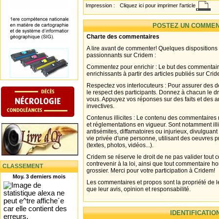
Impression :
Cliquez ici pour imprimer l'article
POSTEZ UN COMMEN
Charte des commentaires
A lire avant de commenter! Quelques dispositions
passionnants sur Cridem :
Commentez pour enrichir : Le but des commentair
enrichissants à partir des articles publiés sur Cri
Respectez vos interlocuteurs : Pour assurer des d
le respect des participants. Donnez à chacun le d
vous. Appuyez vos réponses sur des faits et des 
invectives.
Contenus illicites : Le contenu des commentaires n
et réglementations en vigueur. Sont notamment illi
antisémites, diffamatoires ou injurieux, divulguant
vie privée d'une personne, utilisant des oeuvres p
(textes, photos, vidéos...).
Cridem se réserve le droit de ne pas valider tout
contrevenir à la loi, ainsi que tout commentaire h
CLASSEMENT
grossier. Merci pour votre participation à Cridem!
Moy. 3 derniers mois
Les commentaires et propos sont la propriété de l
que leur avis, opinion et responsabilité.
IDENTIFICATIO