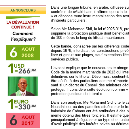
Dans une longue tribune, en arabe, diffusée su
ANNONCEURS
confrères de «Alakhbar», il affirme que « la loi v
» et dénonce toute instrumentalisation des text
d’intérêts particuliers.
Selon Me Mohamed Sidi, la loi n°2025-018, pr
supprimé la protection juridique dont bénéficia
de 100 mètres le long du littoral mauritanien.
Cette bande, consacrée par les différents cod
depuis 1978, interdisait les constructions priv
libre et gratuit aux plages, sauf exceptions lié
services publics.
L’avocat explique que le nouveau texte abroge 
Code de la marine marchande de 2013 qui inte
définitives sur le littoral. Désormais, soutient-i
être cédés à des particuliers comme n’importe 
sauf si un décret du Conseil des ministres déc
protéger. Il considère cette évolution comme « 
protection juridique du littoral ».
Dans son analyse, Me Mohamed Sidi cite le ca
Nouadhibou, où des parcelles situées sur le fro
balnéaire de Cabano ont été attribuées à des pa
même obtenu des titres fonciers. Il estime que
principalement à régulariser ce type de situati
d’avoir privilégié des intérêts privés au détrime