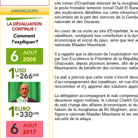
site minier d’Emjeihdat relevant de la moughat
le poste frontalier terrestre Ismaïl Ould El Bara
ANNONCEURS
des explications détaillées sur cette infrastruc
sécuritaire de la part des services de la Genda
nationale et des Douanes.
Au cours de sa visite au site d’Emjeihdat, le wa
orpailleurs, soulignant leur contribution à la
économique et social du pays, ainsi que leur a
nationale Maaden Mauritanie.
Il a rappelé que la décision de l’exploitation min
par Son Excellence le Président de la Républ
Ghazouani, depuis plusieurs années, afin de p
Mauritaniens de bénéficier des richesses natio
Le wali a précisé que cette visite s’inscrit da
d’accompagnement des orpailleurs, en vue d’iden
rencontrées et d’y apporter des solutions appro
La délégation accompagnant le wali comprenai
deuxième région militaire, le colonel Cheikh Si
du wali chargé des affaires économiques et du
hakem de la moughataa de Bir Moghrein, ainsi
Agence nationale Maaden Mauritanie et les re
sécurité de la wilaya.