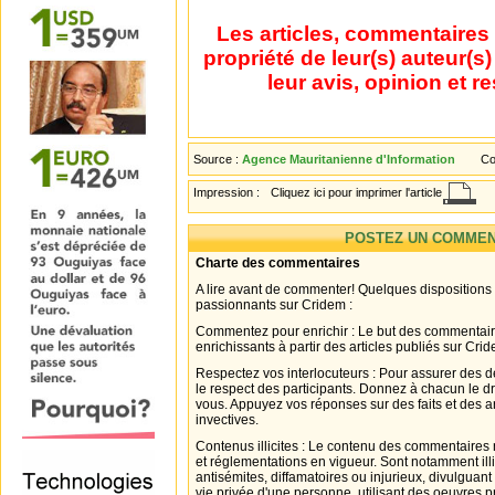
Les articles, commentaires 
propriété de leur(s) auteur(s
leur avis, opinion et r
Source :
Agence Mauritanienne d'Information
Co
Impression :
Cliquez ici pour imprimer l'article
POSTEZ UN COMMEN
Charte des commentaires
A lire avant de commenter! Quelques dispositions
passionnants sur Cridem :
Commentez pour enrichir : Le but des commentair
enrichissants à partir des articles publiés sur Cri
Respectez vos interlocuteurs : Pour assurer des d
le respect des participants. Donnez à chacun le d
vous. Appuyez vos réponses sur des faits et des 
invectives.
Contenus illicites : Le contenu des commentaires n
et réglementations en vigueur. Sont notamment illi
antisémites, diffamatoires ou injurieux, divulguant
vie privée d'une personne, utilisant des oeuvres p