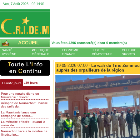
Ven, 7 Août 2026 -
02:14:02
ACCUEIL
Vous êtes 4396 connecté(s) dont 0 membre(s)
SANTÉ
POLITIQUE
ECONOMIE
JUSTICE
CULTURE
HYGIÈNE
GÉNÉRALE
FINANCE
DÉMOCRATIE
SPORTS
19-05-2026 07:00 -
Le wali du Tiris Zemmour 
auprès des orpailleurs de la région
/30 jours
+ Lus/7 jours
Pour une retraite digne en
Mauritanie : relever...
Aéroport de Nouakchott : baisse
des tarifs du...
La Mauritanie lance une
campagne de semis...
La mémoire effacée : quand la
mairie de...
Nouakchott face à la montée de
l’insécurité...