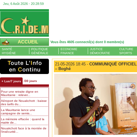
Jeu, 6 Août 2026 -
20:28:59
ACCUEIL
Vous êtes 4605 connecté(s) dont 0 membre(s)
SANTÉ
POLITIQUE
ECONOMIE
JUSTICE
CULTURE
HYGIÈNE
GÉNÉRALE
FINANCE
DÉMOCRATIE
SPORTS
21-05-2026 18:45 -
COMMUNIQUÉ OFFICIEL | 
– Boghé
/30 jours
+ Lus/7 jours
Pour une retraite digne en
Mauritanie : relever...
Aéroport de Nouakchott : baisse
des tarifs du...
La Mauritanie lance une
campagne de semis...
La mémoire effacée : quand la
mairie de...
Nouakchott face à la montée de
l’insécurité...