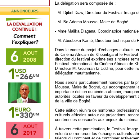
La délégation sera composée de :
ANNONCEURS
- M. Djibril Diaw, Directeur du Festival Image d
- M. Ba Adama Moussa, Maire de Boghé ;
- Mme Malika Diagana, Coordinatrice nationale
- M. Aboubekri Kanté, Directeur technique du F
Dans le cadre du projet d’échanges culturels ent
du Cinéma Africain de Khouribga et le Festiva
direction du festival exprime ses sincères rem
Festival International du Cinéma Africain de K
Directeur M. Gourirran Iz Eddine, pour cette in
délégation mauritanienne.
Nous serons particulièrement honorés par la
Moussa, Maire de Boghé, qui accompagnera la 
importante édition du cinéma africain, marquan
autorités locales en faveur du développement 
de la ville de Boghé.
Cette édition réunira de nombreux professionne
culturels africains autour de projections, renc
conférences consacrés aux enjeux du cinéma a
À travers cette participation, le Festival Imag
volonté de renforcer les échanges culturels afr
talents du continent et de contribuer activem