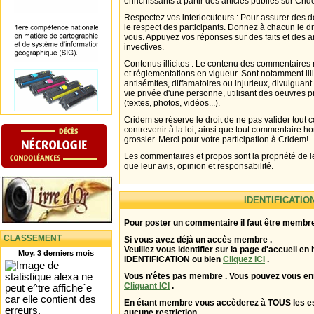
enrichissants à partir des articles publiés sur Cri
Respectez vos interlocuteurs : Pour assurer des d
le respect des participants. Donnez à chacun le d
vous. Appuyez vos réponses sur des faits et des 
invectives.
Contenus illicites : Le contenu des commentaires n
et réglementations en vigueur. Sont notamment illi
antisémites, diffamatoires ou injurieux, divulguant
vie privée d'une personne, utilisant des oeuvres p
(textes, photos, vidéos...).
Cridem se réserve le droit de ne pas valider tout
contrevenir à la loi, ainsi que tout commentaire h
grossier. Merci pour votre participation à Cridem!
Les commentaires et propos sont la propriété de l
que leur avis, opinion et responsabilité.
IDENTIFICATIO
Pour poster un commentaire il faut être membre
CLASSEMENT
Si vous avez déjà un accès membre .
Veuillez vous identifier sur la page d'accueil en 
Moy. 3 derniers mois
IDENTIFICATION ou bien
Cliquez ICI
.
Vous n'êtes pas membre . Vous pouvez vous enr
Cliquant ICI
.
En étant membre vous accèderez à TOUS les 
aucune restriction .